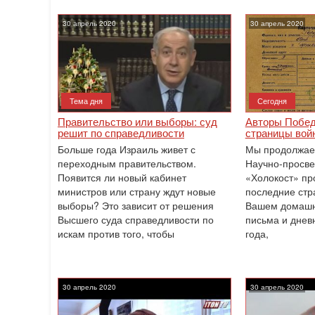
30 апрель 2020
30 апрель 2020
Тема дня
Сегодня
Правительство или выборы: суд
Авторы Побед
решит по справедливости
страницы войн
Больше года Израиль живет с
Мы продолжае
переходным правительством.
Научно-просв
Появится ли новый кабинет
«Холокост» пр
министров или страну ждут новые
последние стр
выборы? Это зависит от решения
Вашем домашн
Высшего суда справедливости по
письма и днев
искам против того, чтобы
года,
30 апрель 2020
30 апрель 2020