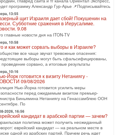
ородкин, главред сайта и тг канала Ориентал Экспресс,
 эфире телеканала ITON-TV Григорий Тамар, офицер
едет программу Александр Гур-Арье 📌Подписывайтесь
АХАЛа в отставке, писатель, журналист, военный
сторик. Ведет программу Александр Гур-Арье.
ера, 13:55
азерный щит Израиля дает сбой! Покушенин на
08-2026, 15:23
есси. Субботние сражения в Иерусалиме.
ран задыхается. КСИР готовит удар! Россия
овости. 9.08
еряет последних союзников. Путин - псих!
то главные новости дня на ITON-TV
 эфире ITON-TV доктор Эльдар Намазов , историк,
ера, 10:58
олитолог, в прошлом – помощник Президента
то и как может сорвать выборы в Израиле?
зербайджана Гейдара Алиева . Ведет программу
 обществе все чаще звучат тревожные опасения:
лександр
редстоящие выборы могут быть сфальсифицированы,
08-2026, 11:09
х проведение сорвано, а итоговые результаты
ыборы в Израиле в опасности?! ШАБАК
ера, 10:16
ормирует спецотдел
ью-Йорк готовится к визиту Нетаниягу -
 этом выпуске мы разбираем одну из самых тревожных
ОВОСТИ 09/08/2026
м израильской политики. Известно, что израильская
олиция Нью-Йорка готовится усилить меры
лужба общей безопасности (ШАБАК) создала
езопасности перед ожидаемым визитом премьер-
инистра Биньямина Нетаниягу на Генассамблею ООН
08-2026, 08:32
рамп и Иран: последний шанс - НОВОСТИ
сентябре. По
3/08/2026
08-2026, 16:56
резидент США Дональд Трамп объявил о
врейский кандидат в арабской партии — зачем?
озобновлении переговоров с Ираном, но Тегеран пока
зраильская политика может получить неожиданный
 подтвердил готовность к диалогу. По словам
оворот: еврейский кандидат — на реальном месте в
мериканского
писке одной из арабских партий. Причем речь идет