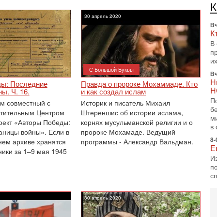
Б
В
30 апрель 2020
Вч
К
В
п
и
С Большой Буквы
Вч
Н
ы: Последние
Правда о пророке Мохаммаде. Кто
Н
ы. Ч. 16.
и как создал ислам
П
м совместный с
Историк и писатель Михаил
б
етительным Центром
Штереншис об истории ислама,
м
оект «Авторы Победы:
корнях мусульманской религии и о
в 
аницы войны». Если в
пророке Мохамаде. Ведущий
8-
ем архиве хранятся
программы - Александр Вальдман.
Е
ники за 1–9 мая 1945
И
п
с
7-
А
30 апрель 2020
п
М