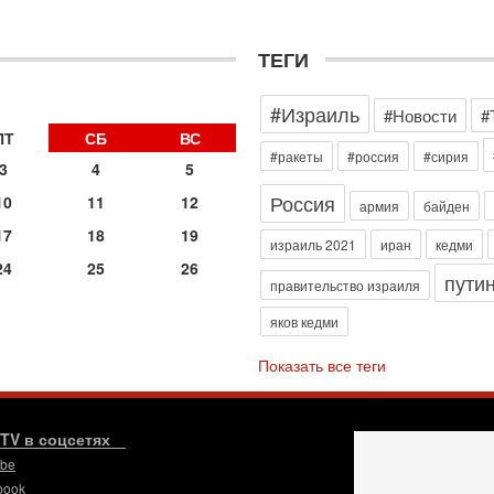
2-
Т
0
ТЕГИ
П
о
#Израиль
#Новости
#
о
с
ПТ
СБ
ВС
#ракеты
#россия
#сирия
1-
3
4
5
«
Россия
10
11
12
р
армия
байден
Г
17
18
19
израиль 2021
иран
кедми
м
в
24
25
26
пути
правительство израиля
31
Т
яков кедми
м
Н
Показать все теги
Н
о
31
.TV в соцсетях
И
х
ube
В
book