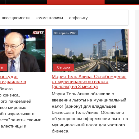
посещаемости
комментариям
алфавиту
30 апрель 2020
вы
Сегодня
рассудит
Мэрия Тель Авива: Освобождение
 израильтян
от муниципального налога
(арноны) на 3 месяца
бокого
Мэрия Тель Авива объявили о
 кризиса,
введении льготы на муниципальный
ного пандемией
налог (арнону) для владельцев
 все мировые
бизнесов в Тель-Авиве. Объявлено
або-израильского
Вч
И
об ускоренном оформлении льгот на
есса" заняты своими
г
муниципальный налог для частного
Палестинцы и
Н
бизнеса.
В