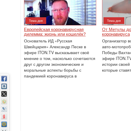
Тема дня
Тема дня
Европейская коронавирусная
От Метулы до
дилемма: жизнь или кошелёк?
коронавируса
Основатель ИД «Русская
Организатор в
Швейцария» Александр Песке в
авто-мотопробе
эфире ITON.TV высказывает своё
Победы Вахтан
мнение о том, насколько сочетаются
эфире ITON.TV
друг с другом экономические и
истории своей 
моральные аспекты борьбы с
которые ставят
пандемией коронавируса в