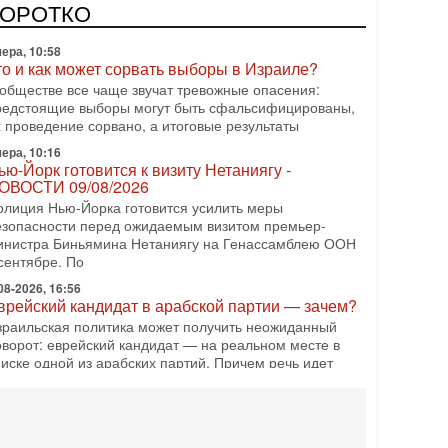
ородкин, главред сайта и тг канала Ориентал Экспресс,
КОРОТКО
едет программу Александр Гур-Арье 📌Подписывайтесь
ера, 10:58
то и как может сорвать выборы в Израиле?
 обществе все чаще звучат тревожные опасения:
редстоящие выборы могут быть сфальсифицированы,
х проведение сорвано, а итоговые результаты
ера, 10:16
ью-Йорк готовится к визиту Нетаниягу -
ОВОСТИ 09/08/2026
олиция Нью-Йорка готовится усилить меры
езопасности перед ожидаемым визитом премьер-
инистра Биньямина Нетаниягу на Генассамблею ООН
сентябре. По
08-2026, 16:56
врейский кандидат в арабской партии — зачем?
зраильская политика может получить неожиданный
оворот: еврейский кандидат — на реальном месте в
писке одной из арабских партий. Причем речь идет
08-2026, 16:55
рабо-еврейская партия изменит всё? Если
оявится...
ожет ли в Израиле появиться полноценный арабо-