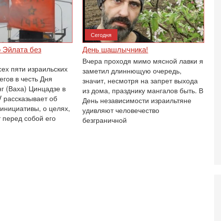
е
п
6-
Сегодня
О
о
 Эйлата без
День шашлычника!
И
Вчера проходя мимо мясной лавки я
л
сех пяти израильских
заметил длиннющую очередь,
д
гов в честь Дня
значит, несмотря на запрет выхода
6-
г (Ваха) Цинцадзе в
из дома, празднику мангалов быть. В
К
 рассказывает об
День независимости израильтяне
н
инициативы, о целях,
удивляют человечество
В
 перед собой его
безграничной
Ц
и
6-
«
0
Г
л
с
5-
С