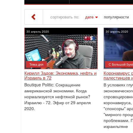
сортировать по:
дате
популярности
Iton TV
» Материалы за 30.04.2020
30 апрель 2020
30 апрель 2020
Тема дня
С Большой Бук
Кирилл Задов: Экономика, нефть и
Коронавирус 
Израиль в 72
палестинцев и
Boutique Politic: Сокращение
В условиях глу
американской экономики. Когда
экономического
нормализуется нефтяной рынок?
спровоцировн
Израилю - 72. Эфир от 29 апреля
коронавируса,
2020.
"спонсоры" ар
"мирного проц
проблемами. 
израильтяне