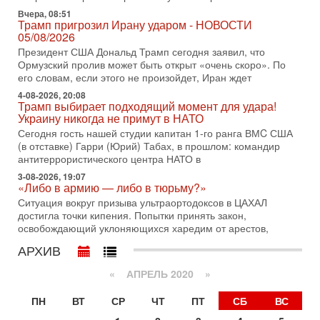
запретить полеты по субботам!
Вчера, 08:51
Вокруг возможной продажи авиакомпании «Аркия»
Трамп пригрозил Ирану ударом - НОВОСТИ
разгорается громкий конфликт.
05/08/2026
Президент США Дональд Трамп сегодня заявил, что
30-07-2026, 08:16
Ормузский пролив может быть открыт «очень скоро». По
Трамп готовит удар по Ирану - НОВОСТИ 30/07/2026
его словам, если этого не произойдет, Иран ждет
Президент США Дональд Трамп сегодня рассматривает
возможность масштабной военной операции против Ирана
4-08-2026, 20:08
Трамп выбирает подходящий момент для удара!
после ракетной атаки на американскую базу в
Украину никогда не примут в НАТО
29-07-2026, 18:28
Сегодня гость нашей студии капитан 1-го ранга ВМC США
Трамп взбешен атакой на базы! Иран играет с огнем.
(в отставке) Гарри (Юрий) Табах, в прошлом: командир
Израиль меняет курс
антитеррористического центра НАТО в
В эфире телеканала ITON-TV политолог Цви Маген,
3-08-2026, 19:07
дипломат, в прошлом - старший офицер военной разведки
«Либо в армию — либо в тюрьму?»
АМАН, глава спецслужбы "Натив", ‎Чрезвычайный и
Ситуация вокруг призыва ультраортодоксов в ЦАХАЛ
29-07-2026, 15:31
достигла точки кипения. Попытки принять закон,
Иран готовит наземное вторжение. Израиль
освобождающий уклоняющихся харедим от арестов,
повышает готовность. Развязка все ближе!
АРХИВ
В эфире телеканала ITON-TV Григорий Тамар, офицер
ЦАХАЛа в отставке, писатель, журналист, военный историк.
«
АПРЕЛЬ 2020
»
Ведет программу Александр Гур-Арье.
29-07-2026, 11:48
ПН
ВТ
СР
ЧТ
ПТ
СБ
ВС
Соцработники выходит на "тропу войны" с местными