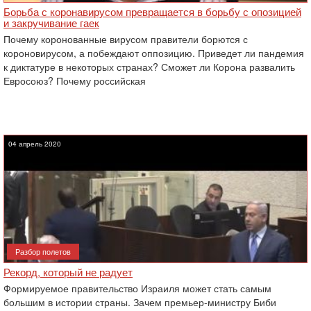
Борьба с коронавирусом превращается в борьбу с опозицией
и закручивание гаек
Почему коронованные вирусом правители борются с
короновирусом, а побеждают оппозицию. Приведет ли пандемия
к диктатуре в некоторых странах? Сможет ли Корона развалить
Евросоюз? Почему российская
04 апрель 2020
Разбор полетов
Рекорд, который не радует
Формируемое правительство Израиля может стать самым
большим в истории страны. Зачем премьер-министру Биби