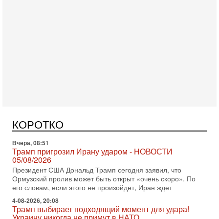
Вчера, 18:16
Сколько ещё Нетаниягу продержится у власти?
«Нетаниягу вечен?» — почему предстоящие выборы в
Израиле могут стать самыми интригующими? Биньямин
Нетаниягу снова уверенно заявляет, что победа на
Вчера, 08:51
КОРОТКО
Трамп пригрозил Ирану ударом - НОВОСТИ
05/08/2026
Президент США Дональд Трамп сегодня заявил, что
Ормузский пролив может быть открыт «очень скоро». По
его словам, если этого не произойдет, Иран ждет
4-08-2026, 20:08
Трамп выбирает подходящий момент для удара!
Украину никогда не примут в НАТО
Сегодня гость нашей студии капитан 1-го ранга ВМC США
(в отставке) Гарри (Юрий) Табах, в прошлом: командир
антитеррористического центра НАТО в