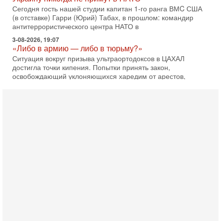
3-08-2026, 19:07
«Либо в армию — либо в тюрьму?»
Ситуация вокруг призыва ультраортодоксов в ЦАХАЛ
достигла точки кипения. Попытки принять закон,
освобождающий уклоняющихся харедим от арестов,
3-08-2026, 17:18
Хватит отменять атаки! ЦАХАЛ - не игрушка!
Израиль готов ударить по Ирану!
В эфире телеканала ITON-TV Григорий Тамар, офицер
ЦАХАЛа в отставке, писатель, журналист, военный историк.
Ведет программу Александр Гур-Арье.
3-08-2026, 15:23
Иран задыхается. КСИР готовит удар! Россия теряет
последних союзников. Путин - псих!
В эфире ITON-TV доктор Эльдар Намазов , историк,
политолог, в прошлом – помощник Президента
Азербайджана Гейдара Алиева . Ведет программу
Александр
3-08-2026, 11:09
Выборы в Израиле в опасности?! ШАБАК формирует
спецотдел
В этом выпуске мы разбираем одну из самых тревожных