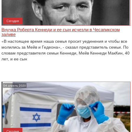
Сегодня
Внучка Роберта Кеннеди и ее сын исчезли в Чесапикском
заливе
«В настоящее время наша семья просит уединения и чтобы все
молились за Мейв и Гедеона», - сказал представитель семьи. По
словам представителя семьи Кеннеди, Мейв Кеннеди МакКин, 40
лет, и ее сын
04 апрель 2020
Сегодня