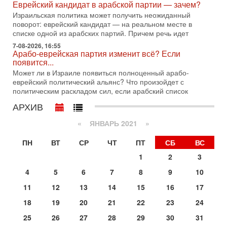
Еврейский кандидат в арабской партии — зачем?
Президент США Дональд Трамп сегодня заявил об отмене
Израильская политика может получить неожиданный
подготовленного удара по Ирану после обращений
поворот: еврейский кандидат — на реальном месте в
Тегерана и других стран региона. По его словам,
списке одной из арабских партий. Причем речь идет
1-08-2026, 17:50
7-08-2026, 16:55
«Русский голос» Израиля: кто заберет его на этот
Арабо-еврейская партия изменит всё? Если
раз?
появится...
Голоса русскоязычных репатриантов не раз кардинально
Может ли в Израиле появиться полноценный арабо-
меняли политический ландшафт Израиля. Достаточно
еврейский политический альянс? Что произойдет с
вспомнить взлет партии «Исраэль ба-алия», когда
политическим раскладом сил, если арабский список
31-07-2026, 17:00
АРХИВ
Тайны закрытых дверей: о чём на самом деле
молчат Трамп и Нетаньяху?
«
ЯНВАРЬ 2021
»
Недавний визит премьер-министра Израиля Биньямина
Нетаньяху в США и его встреча с Дональдом Трампом
ПН
ВТ
СР
ЧТ
ПТ
СБ
ВС
оставили больше вопросов, чем ответов. Полная
1
2
3
31-07-2026, 15:18
Иран готовит покушение на Нетаниягу! Трамп не
4
5
6
7
8
9
10
хочет эскалации, но КСИР готовит взрыв!
11
12
13
14
15
16
17
В эфире телеканала ITON-TV СЕРГЕЙ МИГДАЛЬ, эксперт
по вопросам безопасности, офицер запаса
18
19
20
21
22
23
24
Международного управления полиции Израиля, автор
25
26
27
28
29
30
31
31-07-2026, 09:02