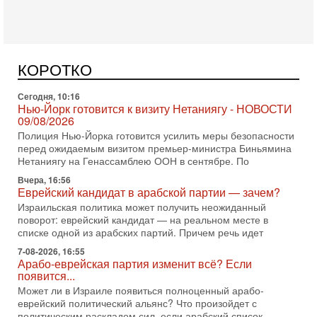
Сегодня, 10:58
Кто и как может сорвать выборы в Израиле?
В обществе все чаще звучат тревожные опасения:
предстоящие выборы могут быть сфальсифицированы, их
КОРОТКО
проведение сорвано, а итоговые результаты
Сегодня, 10:16
Нью-Йорк готовится к визиту Нетаниягу - НОВОСТИ
09/08/2026
Полиция Нью-Йорка готовится усилить меры безопасности
перед ожидаемым визитом премьер-министра Биньямина
Нетаниягу на Генассамблею ООН в сентябре. По
Вчера, 16:56
Еврейский кандидат в арабской партии — зачем?
Израильская политика может получить неожиданный
поворот: еврейский кандидат — на реальном месте в
списке одной из арабских партий. Причем речь идет
7-08-2026, 16:55
Арабо-еврейская партия изменит всё? Если
появится...
Может ли в Израиле появиться полноценный арабо-
еврейский политический альянс? Что произойдет с
политическим раскладом сил, если арабский список