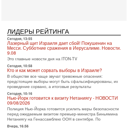
Ведет программу Александр Гур-Арье.
3-08-2026, 15:23
Иран задыхается. КСИР готовит удар! Россия теряет
последних союзников. Путин - псих!
В эфире ITON-TV доктор Эльдар Намазов , историк,
ЛИДЕРЫ РЕЙТИНГА
политолог, в прошлом – помощник Президента
Азербайджана Гейдара Алиева . Ведет программу
Сегодня, 13:55
Александр
Лазерный щит Израиля дает сбой! Покушенин на
Месси. Субботние сражения в Иерусалиме. Новости.
3-08-2026, 11:09
9.08
Выборы в Израиле в опасности?! ШАБАК формирует
Это главные новости дня на ITON-TV
спецотдел
В этом выпуске мы разбираем одну из самых тревожных
Сегодня, 10:58
Кто и как может сорвать выборы в Израиле?
тем израильской политики. Известно, что израильская
Служба общей безопасности (ШАБАК) создала
В обществе все чаще звучат тревожные опасения:
предстоящие выборы могут быть сфальсифицированы, их
3-08-2026, 08:32
проведение сорвано, а итоговые результаты
Трамп и Иран: последний шанс - НОВОСТИ
03/08/2026
Сегодня, 10:16
Нью-Йорк готовится к визиту Нетаниягу - НОВОСТИ
Президент США Дональд Трамп объявил о возобновлении
09/08/2026
переговоров с Ираном, но Тегеран пока не подтвердил
Полиция Нью-Йорка готовится усилить меры безопасности
готовность к диалогу. По словам американского
перед ожидаемым визитом премьер-министра Биньямина
2-08-2026, 08:42
Нетаниягу на Генассамблею ООН в сентябре. По
Трамп отменил удар по Ирану - НОВОСТИ
Вчера, 16:56
02/08/2026