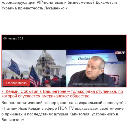
коронавируса для VIP-политиков и бизнесменов? Докажет ли
Украина причастность Лукашенко к
08 январь 2021
Особая папка
Я.Кедми: События в Вашингтоне – только одна ступенька, по
которой спускается американское общество
Военно-политический эксперт, экс-глава израильской спецслужбы
«Натив» Яков Кедми в эфире ITON.TV высказывает своё мнение
о причинах и последствиях штурма Капитолия, устроенного в
Вашингтоне