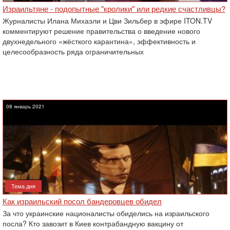
Израильтяне - подопытные "кролики" или редкие счастливцы?
Журналисты Илана Михаэли и Цви Зильбер в эфире ITON.TV
комментируют решение правительства о введение нового
двухнедельного «жёсткого карантина», эффективность и
целесообразность ряда ограничительных
08 январь 2021
Тема дня
Как израильский посол бандеровцев обидел
За что украинские националисты обиделись на израильского
посла? Кто завозит в Киев контрабандную вакцину от