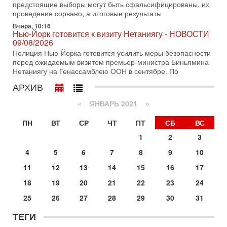
предстоящие выборы могут быть сфальсифицированы, их
3-08-2026, 08:32
Трамп и Иран: последний шанс - НОВОСТИ
проведение сорвано, а итоговые результаты
03/08/2026
Вчера, 10:16
Президент США Дональд Трамп объявил о возобновлении
Нью-Йорк готовится к визиту Нетаниягу - НОВОСТИ
переговоров с Ираном, но Тегеран пока не подтвердил
09/08/2026
готовность к диалогу. По словам американского
Полиция Нью-Йорка готовится усилить меры безопасности
перед ожидаемым визитом премьер-министра Биньямина
2-08-2026, 08:42
Нетаниягу на Генассамблею ООН в сентябре. По
Трамп отменил удар по Ирану - НОВОСТИ
02/08/2026
АРХИВ
Президент США Дональд Трамп сегодня заявил об отмене
подготовленного удара по Ирану после обращений
«
ЯНВАРЬ 2021
»
Тегерана и других стран региона. По его словам,
ПН
ВТ
СР
ЧТ
ПТ
СБ
ВС
1-08-2026, 17:50
«Русский голос» Израиля: кто заберет его на этот
1
2
3
раз?
Голоса русскоязычных репатриантов не раз кардинально
4
5
6
7
8
9
10
меняли политический ландшафт Израиля. Достаточно
11
12
13
14
15
16
17
вспомнить взлет партии «Исраэль ба-алия», когда
18
19
20
21
22
23
24
31-07-2026, 17:00
Тайны закрытых дверей: о чём на самом деле
25
26
27
28
29
30
31
молчат Трамп и Нетаньяху?
Недавний визит премьер-министра Израиля Биньямина
ТЕГИ
Нетаньяху в США и его встреча с Дональдом Трампом