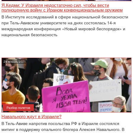
Я.Кедми: У Израиля недостаточно сил, чтобы вести
полноценную войну с Ираном конвенциональным оружием
В Институте исследований в сфере национальной безопасности
при Тель-Авивском университете на днях состоялась 14-я
международная конференция «Новый мировой беспорядок» и
национальная безопасность
29 январь 2021
Разбор полетов
Навального ждут в Израиле?
В Тель-Авиве напротив посольства РФ в Израиле состоялся
митинг в поддержку опального блогера Алексея Навального. В