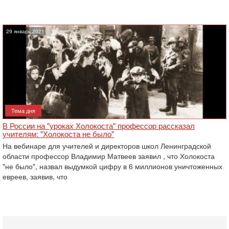
29 январь 2021
Тема дня
В России на "уроках Холокоста" профессор рассказал
учителям: "Холокоста не было"
На вебинаре для ‎учителей и директоров школ Ленинградской
области профессор Владимир Матвеев заявил , что Холокоста
"не было", назвал выдумкой цифру в 6 миллионов уничтоженных
евреев, заявив, что