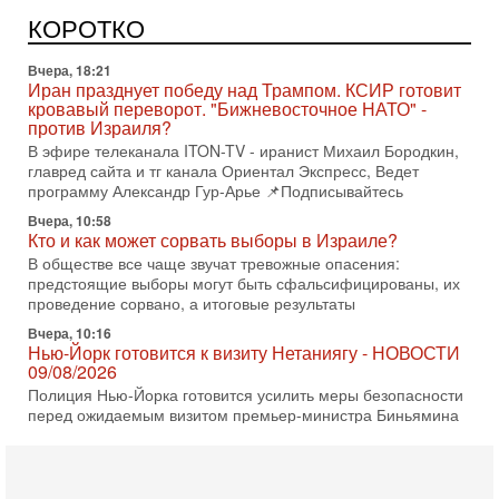
Высокопоставленный представитель израильских сил
безопасности заявил, что Израиль готов самостоятельно
КОРОТКО
продолжить противостояние с Ираном, если США
Вчера, 18:21
Иран празднует победу над Трампом. КСИР готовит
кровавый переворот. "Бижневосточное НАТО" -
против Израиля?
В эфире телеканала ITON-TV - иранист Михаил Бородкин,
главред сайта и тг канала Ориентал Экспресс, Ведет
программу Александр Гур-Арье 📌Подписывайтесь
Вчера, 10:58
Кто и как может сорвать выборы в Израиле?
В обществе все чаще звучат тревожные опасения:
предстоящие выборы могут быть сфальсифицированы, их
проведение сорвано, а итоговые результаты
Вчера, 10:16
Нью-Йорк готовится к визиту Нетаниягу - НОВОСТИ
09/08/2026
Полиция Нью-Йорка готовится усилить меры безопасности
перед ожидаемым визитом премьер-министра Биньямина
Нетаниягу на Генассамблею ООН в сентябре. По
8-08-2026, 16:56
Еврейский кандидат в арабской партии — зачем?