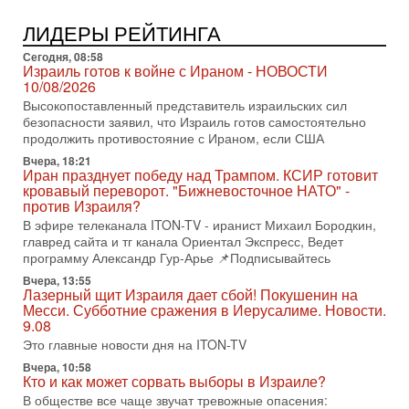
«Либо в армию — либо в тюрьму?»
Ситуация вокруг призыва ультраортодоксов в ЦАХАЛ
ЛИДЕРЫ РЕЙТИНГА
достигла точки кипения. Попытки принять закон,
освобождающий уклоняющихся харедим от арестов,
Сегодня, 08:58
Израиль готов к войне с Ираном - НОВОСТИ
3-08-2026, 17:18
10/08/2026
Хватит отменять атаки! ЦАХАЛ - не игрушка!
Высокопоставленный представитель израильских сил
Израиль готов ударить по Ирану!
безопасности заявил, что Израиль готов самостоятельно
В эфире телеканала ITON-TV Григорий Тамар, офицер
продолжить противостояние с Ираном, если США
ЦАХАЛа в отставке, писатель, журналист, военный историк.
Ведет программу Александр Гур-Арье.
Вчера, 18:21
Иран празднует победу над Трампом. КСИР готовит
3-08-2026, 15:23
кровавый переворот. "Бижневосточное НАТО" -
Иран задыхается. КСИР готовит удар! Россия теряет
против Израиля?
последних союзников. Путин - псих!
В эфире телеканала ITON-TV - иранист Михаил Бородкин,
В эфире ITON-TV доктор Эльдар Намазов , историк,
главред сайта и тг канала Ориентал Экспресс, Ведет
политолог, в прошлом – помощник Президента
программу Александр Гур-Арье 📌Подписывайтесь
Азербайджана Гейдара Алиева . Ведет программу
Вчера, 13:55
Александр
Лазерный щит Израиля дает сбой! Покушенин на
Месси. Субботние сражения в Иерусалиме. Новости.
3-08-2026, 11:09
Выборы в Израиле в опасности?! ШАБАК формирует
9.08
спецотдел
Это главные новости дня на ITON-TV
В этом выпуске мы разбираем одну из самых тревожных
Вчера, 10:58
тем израильской политики. Известно, что израильская
Кто и как может сорвать выборы в Израиле?
Служба общей безопасности (ШАБАК) создала
В обществе все чаще звучат тревожные опасения: