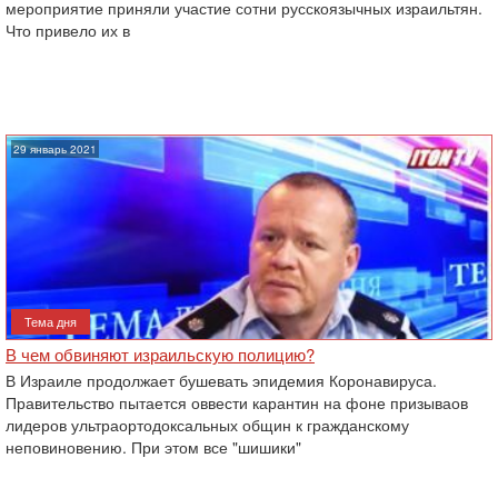
мероприятие приняли участие сотни русскоязычных израильтян.
Что привело их в
29 январь 2021
Тема дня
В чем обвиняют израильскую полицию?
В Израиле продолжает бушевать эпидемия Коронавируса.
Правительство пытается оввести карантин на фоне призываов
лидеров ультраортодоксальных общин к гражданскому
неповиновению. При этом все "шишики"