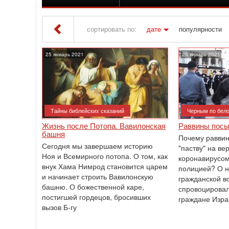
сортировать по:
дате
популярности
Iton TV
» Материалы за 25.01.2021
25 январь 2021
25 январь 2021
Тайны библейских сказаний
Черным по бел
Жизнь после Потопа. Вавилонская
Раввины посы
башня
Почему раввин
Сегодня мы завершаем историю
"паству" на в
Ноя и Всемирного потопа. О том, как
коронавирусом
внук Хама Нимрод становится царем
полицией? О 
и начинает строить Вавилонскую
гражданской в
башню. О божественной каре,
спровоцировал
постигшей гордецов, бросивших
граждане Изра
вызов Б-гу