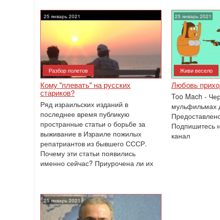
25 январь 2021
25 январь 2021
Разбор полетов
Живи весело
Кому "плевать" на русских
Любовь приход
стариков?
Too Mach - Че
Ряд израильских изданий в
мульфильмах д
последнее время публикую
Предоставлено
пространные статьи о борьбе за
Подпишитесь н
выживание в Израиле пожилых
канал
репатриантов из бывшего СССР.
Почему эти статьи появились
именно сейчас? Приурочена ли их
25 январь 2021