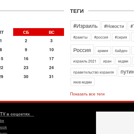
д
р
ТЕГИ
г
30
#Израиль
И
#Новости
#
о
ПТ
СБ
ВС
С
#ракеты
#россия
#сирия
1
2
3
н
п
Россия
8
9
10
армия
байден
т
15
16
17
30
израиль 2021
иран
кедми
П
22
23
24
пути
з
правительство израиля
29
30
31
В
яков кедми
р
30
Показать все теги
Т
3
П
в
.TV в соцсетях
И
ube
29
book
Т
takte