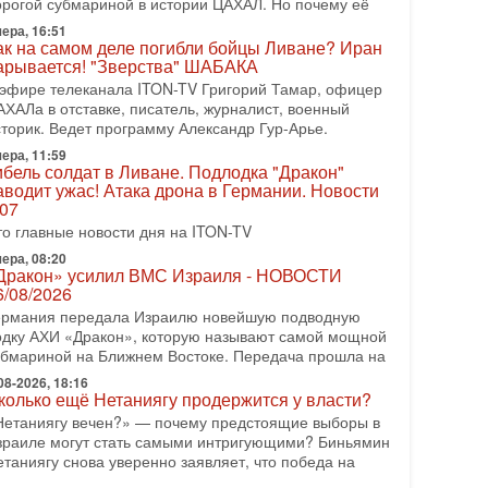
орогой субмариной в истории ЦАХАЛ. Но почему её
08-2026, 17:50
ера, 16:51
Русский голос» Израиля: кто заберет его на этот
ак на самом деле погибли бойцы Ливане? Иран
аз?
арывается! "Зверства" ШАБАКА
олоса русскоязычных репатриантов не раз кардинально
 эфире телеканала ITON-TV Григорий Тамар, офицер
еняли политический ландшафт Израиля. Достаточно
АХАЛа в отставке, писатель, журналист, военный
спомнить взлет партии «Исраэль ба-алия», когда
сторик. Ведет программу Александр Гур-Арье.
ера, 11:59
-07-2026, 17:00
ибель солдат в Ливане. Подлодка "Дракон"
айны закрытых дверей: о чём на самом деле
аводит ужас! Атака дрона в Германии. Новости
олчат Трамп и Нетаньяху?
.07
едавний визит премьер-министра Израиля Биньямина
то главные новости дня на ITON-TV
етаньяху в США и его встреча с Дональдом Трампом
ставили больше вопросов, чем ответов. Полная
ера, 08:20
Дракон» усилил ВМС Израиля - НОВОСТИ
-07-2026, 15:18
6/08/2026
ран готовит покушение на Нетаниягу! Трамп не
ермания передала Израилю новейшую подводную
очет эскалации, но КСИР готовит взрыв!
одку АХИ «Дракон», которую называют самой мощной
 эфире телеканала ITON-TV СЕРГЕЙ МИГДАЛЬ,
убмариной на Ближнем Востоке. Передача прошла на
ксперт по вопросам безопасности, офицер запаса
еждународного управления полиции Израиля, автор
08-2026, 18:16
колько ещё Нетаниягу продержится у власти?
-07-2026, 09:02
Нетаниягу вечен?» — почему предстоящие выборы в
итва за разоружение ХАМАСа - НОВОСТИ
зраиле могут стать самыми интригующими? Биньямин
1/07/2026
етаниягу снова уверенно заявляет, что победа на
егодня президент США Дональд Трамп заявил о