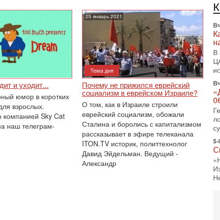
л
д
25 январь 2021
Вч
К
н
В
Ц
и
Тема дня
Вч
ит и уходит...
Почему не прижился еврейский
«
социализм в еврейском Израиле?
рный юмор в коротких
0
О том, как в Израиле строили
ля взрослых.
Г
еврейский социализм, обожали
 компанией Sky Cat
л
Сталина и боролись с капитализмом
а наш телеграм-
с
рассказывает в эфире телеканала
5-
ITON.TV историк, политтехнолог
С
Давид Эйдельман. Ведущий -
«
Александр
И
Н
5-
Т
0
П