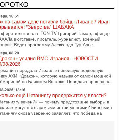
одку АХИ «Дракон» (Drakon), которая уже стала самой
КОРОТКО
орогой субмариной в истории ЦАХАЛ. Но почему её
ера, 16:51
ак на самом деле погибли бойцы Ливане? Иран
арывается! "Зверства" ШАБАКА
 эфире телеканала ITON-TV Григорий Тамар, офицер
АХАЛа в отставке, писатель, журналист, военный
сторик. Ведет программу Александр Гур-Арье.
ера, 08:20
Дракон» усилил ВМС Израиля - НОВОСТИ
6/08/2026
ермания передала Израилю новейшую подводную
одку АХИ «Дракон», которую называют самой мощной
убмариной на Ближнем Востоке. Передача прошла на
08-2026, 18:16
колько ещё Нетаниягу продержится у власти?
Нетаниягу вечен?» — почему предстоящие выборы в
зраиле могут стать самыми интригующими? Биньямин
етаниягу снова уверенно заявляет, что победа на
08-2026, 08:51
рамп пригрозил Ирану ударом - НОВОСТИ
5/08/2026
резидент США Дональд Трамп сегодня заявил, что