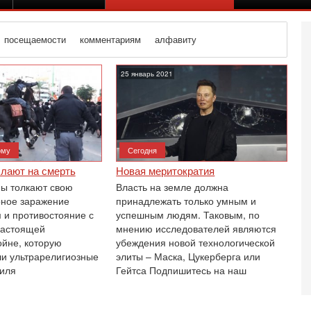
посещаемости
комментариям
алфавиту
25 январь 2021
ому
Сегодня
лают на смерть
Новая меритократия
ы толкают свою
Власть на земле должна
ерное заражение
принадлежать только умным и
 и противостояние с
успешным людям. Таковым, по
настоящей
мнению исследователей являются
ойне, которую
убеждения новой технологической
и ультрарелигиозные
элиты – Маска, Цукерберга или
Вч
иля
Гейтса Подпишитесь на наш
О
о
И