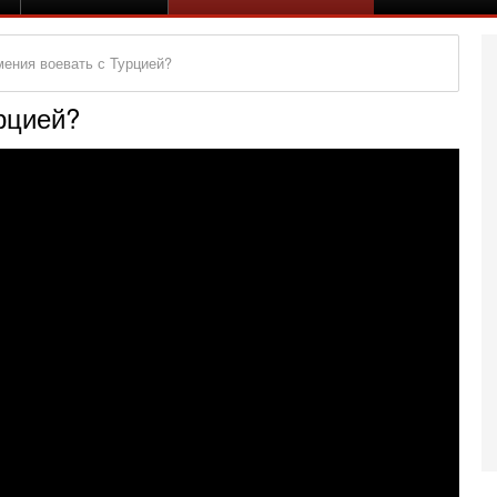
мения воевать с Турцией?
рцией?
Се
«
0
Г