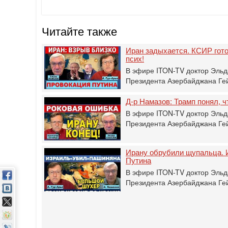
Читайте также
Иран задыхается. КСИР гото
псих!
В эфире ITON-TV доктор Эльд
Президента Азербайджана Гей
Д-р Намазов: Трамп понял, 
В эфире ITON-TV доктор Эльд
Президента Азербайджана Гей
Ирану обрубили щупальца. 
Путина
В эфире ITON-TV доктор Эльд
Президента Азербайджана Гей