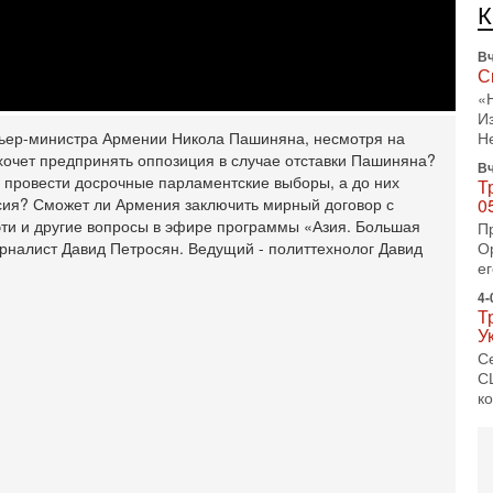
л
с
Вч
С
«
И
мьер-министра Армении Никола Пашиняна, несмотря на
Н
 хочет предпринять оппозиция в случае отставки Пашиняна?
Вч
провести досрочные парламентские выборы, а до них
Т
асия? Сможет ли Армения заключить мирный договор с
0
ти и другие вопросы в эфире программы «Азия. Большая
П
рналист Давид Петросян. Ведущий - политтехнолог Давид
О
ег
4-
Т
У
С
С
к
3-
«
С
до