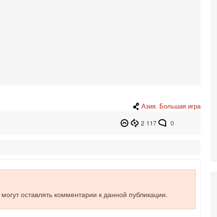
о
3-
Х
И
В
Ц
и
3-
И
т
В
Азия. Большая игра
п
А
2 117
0
А
3-
В
ф
В
те
С
е могут оставлять комментарии к данной публикации.
3-
Т
0