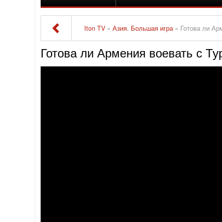
Iton TV
»
Азия. Большая игра
» Готова ли Ар
Готова ли Армения воевать с Ту