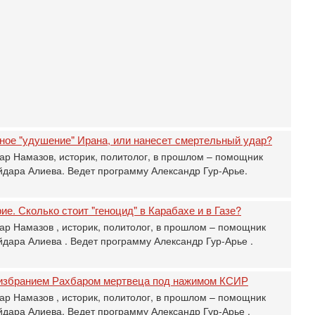
С
м
О
мо
н
Се
«
0
Г
л
ное "удушение" Ирана, или нанесет смертельный удар?
с
ар Намазов, историк, политолог, в прошлом – помощник
Вч
дара Алиева. Ведет программу Александр Гур-Арье.
С
«
И
ие. Сколько стоит "геноцид" в Карабахе и в Газе?
Н
ар Намазов , историк, политолог, в прошлом – помощник
Вч
дара Алиева . Ведет программу Александр Гур-Арье .
Т
0
П
избранием Рахбаром мертвеца под нажимом КСИР
О
ег
ар Намазов , историк, политолог, в прошлом – помощник
дара Алиева. Ведет программу Александр Гур-Арье .
4-