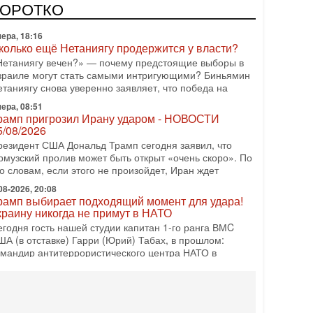
одку АХИ «Дракон», которую называют самой мощной
КОРОТКО
убмариной на Ближнем Востоке. Передача прошла на
ера, 18:16
колько ещё Нетаниягу продержится у власти?
Нетаниягу вечен?» — почему предстоящие выборы в
зраиле могут стать самыми интригующими? Биньямин
етаниягу снова уверенно заявляет, что победа на
ера, 08:51
рамп пригрозил Ирану ударом - НОВОСТИ
5/08/2026
резидент США Дональд Трамп сегодня заявил, что
рмузский пролив может быть открыт «очень скоро». По
о словам, если этого не произойдет, Иран ждет
08-2026, 20:08
рамп выбирает подходящий момент для удара!
краину никогда не примут в НАТО
егодня гость нашей студии капитан 1-го ранга ВМC
ША (в отставке) Гарри (Юрий) Табах, в прошлом:
омандир антитеррористического центра НАТО в
08-2026, 19:07
Либо в армию — либо в тюрьму?»
итуация вокруг призыва ультраортодоксов в ЦАХАЛ
стигла точки кипения. Попытки принять закон,