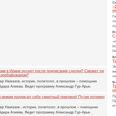
Се
«
31
0
И
х
Г
В
л
э
с
М
Вч
С
31
Б
«
3
И
Н
С
д
Вч
р
Т
г
Э
жим в Иране рухнет после подписания сделки? Сможет ли
в
30
Азербайджаном?
се
И
ар Намазов, историк, политолог, в прошлом – помощник
о
Вч
Т
дара Алиева. Ведет программу Александр Гур-Арье.
С
0
н
п
П
 режим подписал себе смертный приговор! Путин потерял
т
О
ег
ар Намазов , историк, политолог, в прошлом – помощник
30
П
дара Алиева. Ведет программу Александр Гур-Арье .