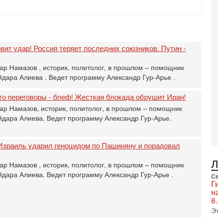
П
в
не
а
вит удар! Россия теряет последних союзников. Путин -
2-
Т
0
ар Намазов , историк, политолог, в прошлом – помощник
П
дара Алиева . Ведет программу Александр Гур-Арье .
о
о
что переговоры - блеф! Жесткая блокада обрушит Иран!
с
ар Намазов, историк, политолог, в прошлом – помощник
1-
дара Алиева. Ведет программу Александр Гур-Арье.
«
р
Г
Израиль ударил геноцидом по Пашиняну и порадовал
м
в
ар Намазов , историк, политолог, в прошлом – помощник
31
дара Алиева. Ведет программу Александр Гур-Арье .
Се
Т
Г
м
н
Н
6
Н
Э
о