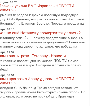
годня, 08:20
Дракон» усилил ВМС Израиля - НОВОСТИ
-07-2026, 15:18
6/08/2026
ран готовит покушение на Нетаниягу! Трамп не
очет эскалации, но КСИР готовит взрыв!
ермания передала Израилю новейшую подводную
 эфире телеканала ITON-TV СЕРГЕЙ МИГДАЛЬ,
одку АХИ «Дракон», которую называют самой мощной
ксперт по вопросам безопасности, офицер запаса
убмариной на Ближнем Востоке. Передача прошла на
еждународного управления полиции Израиля, автор
ера, 18:16
колько ещё Нетаниягу продержится у власти?
-07-2026, 09:02
итва за разоружение ХАМАСа - НОВОСТИ
Нетаниягу вечен?» — почему предстоящие выборы в
1/07/2026
зраиле могут стать самыми интригующими? Биньямин
етаниягу снова уверенно заявляет, что победа на
егодня президент США Дональд Трамп заявил о
остижении исторического соглашения о полном
ера, 11:52
азоружении ХАМАСа и других вооруженных
рамп опять грозит Тегерану - Новости
руппировок в
то главные новости дня на канале ITON-TV. Самое
ажное в стране и мире. Смотрите и слушайте прямо
-07-2026, 17:59
йчас!
ран доведет Трампа до крайних мер? Разбор и
ценка от военного обозревателя Давида Шарпа
ера, 08:51
рамп пригрозил Ирану ударом - НОВОСТИ
итуация вокруг противостояния Ирана и США
5/08/2026
акаляется с каждым днем. Почему Трамп в самый
оследний момент отменил решение о нанесении
резидент США Дональд Трамп сегодня заявил, что
яжелых ударов
рмузский пролив может быть открыт «очень скоро». По
о словам, если этого не произойдет, Иран ждет
-07-2026, 16:54
окупатель авиакомпании «Аркия» намерен