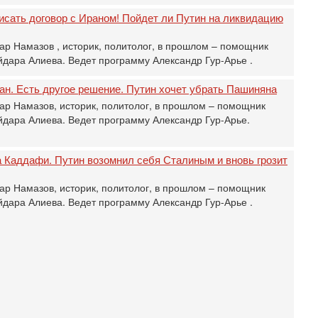
з
В
исать договор с Ираном! Пойдет ли Путин на ликвидацию
р
ар Намазов , историк, политолог, в прошлом – помощник
30
Т
дара Алиева. Ведет программу Александр Гур-Арье .
3
П
ан. Есть другое решение. Путин хочет убрать Пашиняна
в
ар Намазов, историк, политолог, в прошлом – помощник
И
дара Алиева. Ведет программу Александр Гур-Арье.
29
Т
о
 Каддафи. Путин возомнил себя Сталиным и вновь грозит
В
д
ар Намазов, историк, политолог, в прошлом – помощник
р
дара Алиева. Ведет программу Александр Гур-Арье .
‎
29
И
п
В
Ц
и
29