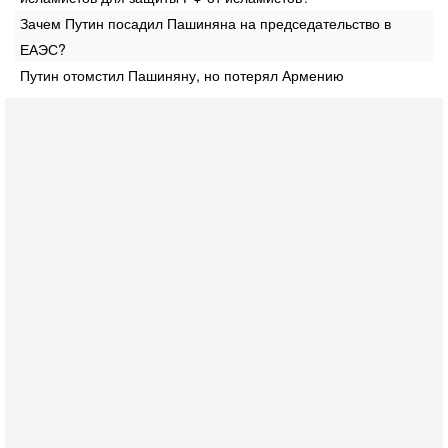
Зачем Путин посадил Пашиняна на председательство в
ЕАЭС?
Путин отомстил Пашиняну, но потерял Армению
Сегодня, 19:21
Тревога в Израиле: Эрдоган сколачивает Исламское
НАТО! Если присоединится Египет...