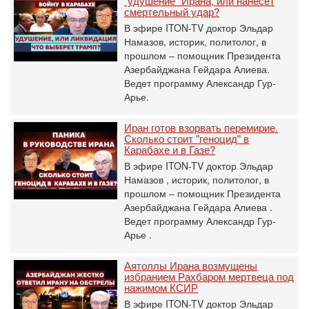
"удушение" Ирана, или нанесет
смертельный удар?
В эфире ITON-TV доктор Эльдар
Намазов, историк, политолог, в
прошлом – помощник Президента
Азербайджана Гейдара Алиева.
Ведет программу Александр Гур-
Арье.
Иран готов взорвать перемирие.
Сколько стоит "геноцид" в
Карабахе и в Газе?
В эфире ITON-TV доктор Эльдар
Намазов , историк, политолог, в
прошлом – помощник Президента
Азербайджана Гейдара Алиева .
Ведет программу Александр Гур-
Арье .
Аятоллы Ирана возмущены
избранием Рахбаром мертвеца под
нажимом КСИР
В эфире ITON-TV доктор Эльдар