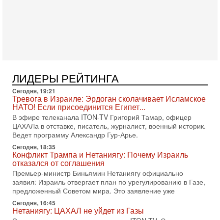
Трамп пригрозил Ирану ударом - НОВОСТИ
05/08/2026
Президент США Дональд Трамп сегодня заявил, что
Ормузский пролив может быть открыт «очень скоро». По
его словам, если этого не произойдет, Иран ждет
4-08-2026, 20:08
Трамп выбирает подходящий момент для удара!
Украину никогда не примут в НАТО
ЛИДЕРЫ РЕЙТИНГА
Сегодня гость нашей студии капитан 1-го ранга ВМC США
Сегодня, 19:21
(в отставке) Гарри (Юрий) Табах, в прошлом: командир
Тревога в Израиле: Эрдоган сколачивает Исламское
антитеррористического центра НАТО в
НАТО! Если присоединится Египет...
3-08-2026, 19:07
В эфире телеканала ITON-TV Григорий Тамар, офицер
«Либо в армию — либо в тюрьму?»
ЦАХАЛа в отставке, писатель, журналист, военный историк.
Ситуация вокруг призыва ультраортодоксов в ЦАХАЛ
Ведет программу Александр Гур-Арье.
достигла точки кипения. Попытки принять закон,
Сегодня, 18:35
освобождающий уклоняющихся харедим от арестов,
Конфликт Трампа и Нетаниягу: Почему Израиль
отказался от соглашения
3-08-2026, 17:18
Хватит отменять атаки! ЦАХАЛ - не игрушка!
Премьер-министр Биньямин Нетаниягу официально
Израиль готов ударить по Ирану!
заявил: Израиль отвергает план по урегулированию в Газе,
предложенный Советом мира. Это заявление уже
В эфире телеканала ITON-TV Григорий Тамар, офицер
ЦАХАЛа в отставке, писатель, журналист, военный историк.
Сегодня, 16:45
Ведет программу Александр Гур-Арье.
Нетаниягу: ЦАХАЛ не уйдет из Газы