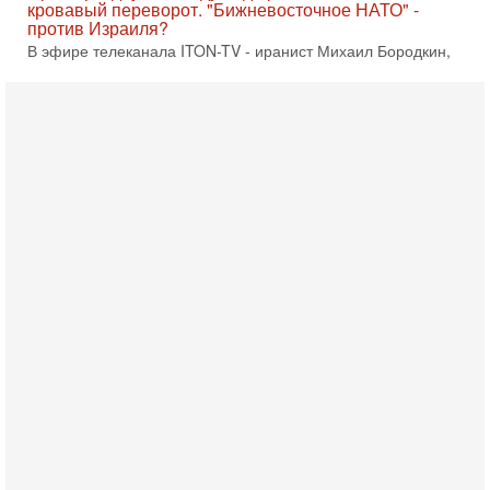
Вчера, 10:58
Кто и как может сорвать выборы в Израиле?
В обществе все чаще звучат тревожные опасения:
предстоящие выборы могут быть сфальсифицированы, их
проведение сорвано, а итоговые результаты
Вчера, 10:16
Нью-Йорк готовится к визиту Нетаниягу - НОВОСТИ
09/08/2026
Полиция Нью-Йорка готовится усилить меры безопасности
перед ожидаемым визитом премьер-министра Биньямина
Нетаниягу на Генассамблею ООН в сентябре. По
8-08-2026, 16:56
Еврейский кандидат в арабской партии — зачем?
Израильская политика может получить неожиданный
поворот: еврейский кандидат — на реальном месте в
списке одной из арабских партий. Причем речь идет
7-08-2026, 16:55
Арабо-еврейская партия изменит всё? Если
появится...
Может ли в Израиле появиться полноценный арабо-
еврейский политический альянс? Что произойдет с
политическим раскладом сил, если арабский список
6-08-2026, 17:49