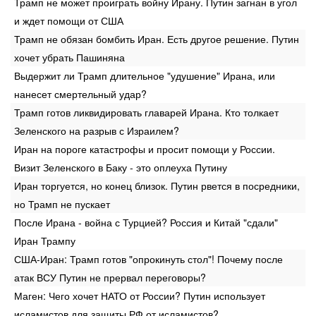
Трамп не может проиграть войну Ирану. Путин загнан в угол
и ждет помощи от США
Трамп не обязан бомбить Иран. Есть другое решение. Путин
хочет убрать Пашиняна
Выдержит ли Трамп длительное "удушение" Ирана, или
нанесет смертельный удар?
Трамп готов ликвидировать главарей Ирана. Кто толкает
Зеленского на разрыв с Израилем?
Иран на пороге катастрофы и просит помощи у России.
Визит Зеленского в Баку - это оплеуха Путину
Иран торгуется, но конец близок. Путин рвется в посредники,
но Трамп не пускает
После Ирана - война с Турцией? Россия и Китай "сдали"
Иран Трампу
США-Иран: Трамп готов "опрокинуть стол"! Почему после
атак ВСУ Путин не прервал переговоры?
Маген: Чего хочет НАТО от России? Путин использует
исламистов для защиты РФ от исламистов?