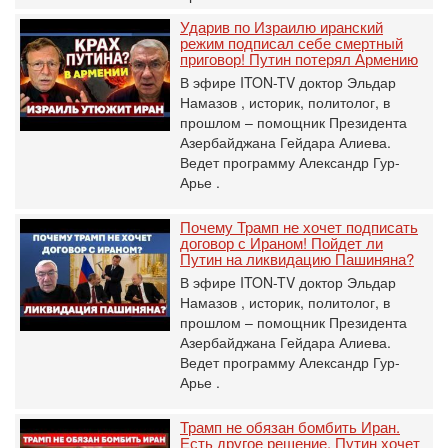
Ударив по Израилю иранский
режим подписал себе смертный
приговор! Путин потерял Армению
В эфире ITON-TV доктор Эльдар
Намазов , историк, политолог, в
прошлом – помощник Президента
Азербайджана Гейдара Алиева.
Ведет программу Александр Гур-
Арье .
Почему Трамп не хочет подписать
договор с Ираном! Пойдет ли
Путин на ликвидацию Пашиняна?
В эфире ITON-TV доктор Эльдар
Намазов , историк, политолог, в
прошлом – помощник Президента
Азербайджана Гейдара Алиева.
Ведет программу Александр Гур-
Арье .
Трамп не обязан бомбить Иран.
Есть другое решение. Путин хочет