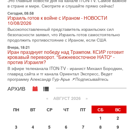
Это главные новости дня на канале ITON-TV. Самое важное
3-08-2026, 15:23
в стране и мире. Смотрите и слушайте прямо сейчас!
Иран задыхается. КСИР готовит удар! Россия теряет
последних союзников. Путин - псих!
Сегодня, 08:58
Израиль готов к войне с Ираном - НОВОСТИ
В эфире ITON-TV доктор Эльдар Намазов , историк,
10/08/2026
политолог, в прошлом – помощник Президента
Азербайджана Гейдара Алиева . Ведет программу
Высокопоставленный представитель израильских сил
Александр
безопасности заявил, что Израиль готов самостоятельно
продолжить противостояние с Ираном, если США
3-08-2026, 11:09
Выборы в Израиле в опасности?! ШАБАК формирует
Вчера, 18:21
Иран празднует победу над Трампом. КСИР готовит
спецотдел
кровавый переворот. "Бижневосточное НАТО" -
В этом выпуске мы разбираем одну из самых тревожных
против Израиля?
тем израильской политики. Известно, что израильская
В эфире телеканала ITON-TV - иранист Михаил Бородкин,
Служба общей безопасности (ШАБАК) создала
главред сайта и тг канала Ориентал Экспресс, Ведет
3-08-2026, 08:32
программу Александр Гур-Арье 📌Подписывайтесь
Трамп и Иран: последний шанс - НОВОСТИ
АРХИВ
03/08/2026
Президент США Дональд Трамп объявил о возобновлении
«
АВГУСТ 2026 »
переговоров с Ираном, но Тегеран пока не подтвердил
готовность к диалогу. По словам американского
ПН
ВТ
СР
ЧТ
ПТ
СБ
ВС
2-08-2026, 08:42
Трамп отменил удар по Ирану - НОВОСТИ
1
2
02/08/2026
3
4
5
6
7
8
9
Президент США Дональд Трамп сегодня заявил об отмене