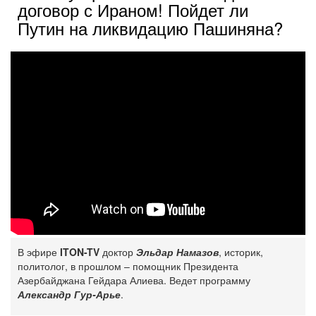
договор с Ираном! Пойдет ли
Путин на ликвидацию Пашиняна?
В эфире
ITON-TV
доктор
Эльдар Намазов
, историк,
политолог, в прошлом – помощник Президента
Азербайджана Гейдара Алиева. Ведет программу
Александр Гур-Арье
.