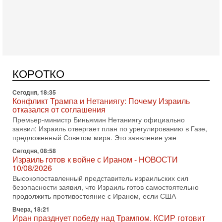
В эфире телеканала ITON-TV Григорий Тамар, офицер
ЦАХАЛа в отставке, писатель, журналист, военный историк.
Ведет программу Александр Гур-Арье.
Сегодня, 18:35
Конфликт Трампа и Нетаниягу: Почему Израиль
отказался от соглашения
Премьер-министр Биньямин Нетаниягу официально
КОРОТКО
заявил: Израиль отвергает план по урегулированию в Газе,
предложенный Советом мира. Это заявление уже
Сегодня, 08:58
Израиль готов к войне с Ираном - НОВОСТИ
10/08/2026
Высокопоставленный представитель израильских сил
безопасности заявил, что Израиль готов самостоятельно
продолжить противостояние с Ираном, если США
Вчера, 18:21
Иран празднует победу над Трампом. КСИР готовит
кровавый переворот. "Бижневосточное НАТО" -
против Израиля?
В эфире телеканала ITON-TV - иранист Михаил Бородкин,
главред сайта и тг канала Ориентал Экспресс, Ведет
программу Александр Гур-Арье 📌Подписывайтесь