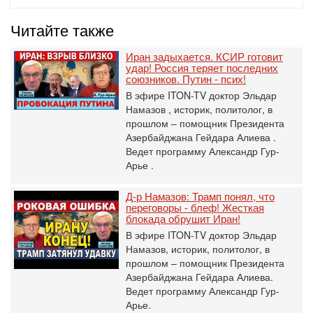
Читайте также
Иран задыхается. КСИР готовит
удар! Россия теряет последних
союзников. Путин - псих!
В эфире ITON-TV доктор Эльдар
Намазов , историк, политолог, в
прошлом – помощник Президента
Азербайджана Гейдара Алиева .
Ведет программу Александр Гур-
Арье .
Д-р Намазов: Трамп понял, что
переговоры - блеф! Жесткая
блокада обрушит Иран!
В эфире ITON-TV доктор Эльдар
Намазов, историк, политолог, в
прошлом – помощник Президента
Азербайджана Гейдара Алиева.
Ведет программу Александр Гур-
Арье.