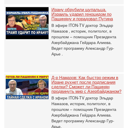
Ирану обрубили щупальца.
Израиль ударил геноцидом по
Пашиняну и порадовал Путина
В эфире ITON-TV доктор Эльдар
Намазов , историк, политолог, в
прошлом – помощник Президента
Азербайджана Гейдара Алиева.
Ведет программу Александр Гур-
Арье .
Д-р Намазов: Как быстро режим в
Иране рухнет после подписания
сделки? Сможет ли Пашинян
продвинуть мир с Азербайджаном?
В эфире ITON-TV доктор Эльдар
Намазов, историк, политолог, в
прошлом – помощник Президента
Азербайджана Гейдара Алиева.
Ведет программу Александр Гур-
Арье.