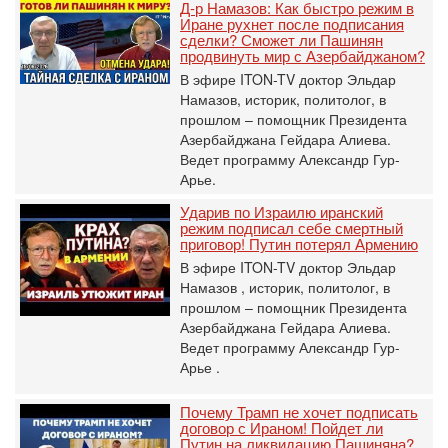
Д-р Намазов: Как быстро режим в
Иране рухнет после подписания
сделки? Сможет ли Пашинян
продвинуть мир с Азербайджаном?
В эфире ITON-TV доктор Эльдар
Намазов, историк, политолог, в
прошлом – помощник Президента
Азербайджана Гейдара Алиева.
Ведет программу Александр Гур-
Арье.
Ударив по Израилю иранский
режим подписал себе смертный
приговор! Путин потерял Армению
В эфире ITON-TV доктор Эльдар
Намазов , историк, политолог, в
прошлом – помощник Президента
Азербайджана Гейдара Алиева.
Ведет программу Александр Гур-
Арье .
Почему Трамп не хочет подписать
договор с Ираном! Пойдет ли
Путин на ликвидацию Пашиняна?