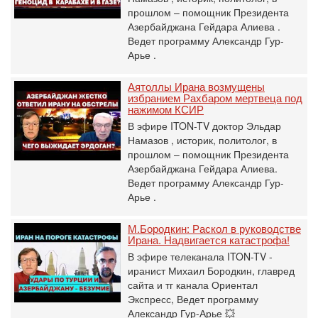
прошлом – помощник Президента
Азербайджана Гейдара Алиева .
Ведет программу Александр Гур-
Арье .
Аятоллы Ирана возмущены
избранием Рахбаром мертвеца под
нажимом КСИР
В эфире ITON-TV доктор Эльдар
Намазов , историк, политолог, в
прошлом – помощник Президента
Азербайджана Гейдара Алиева.
Ведет программу Александр Гур-
Арье .
М.Бородкин: Раскол в руководстве
Ирана. Надвигается катастрофа!
В эфире телеканала ITON-TV -
иранист Михаил Бородкин, главред
сайта и тг канала Ориентал
Экспресс, Ведет программу
Александр Гур-Арье 💥