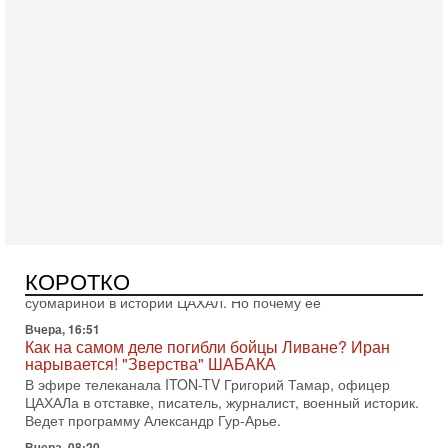
Сегодня, 16:55
Арабо-еврейская партия изменит всё? Если
появится...
Может ли в Израиле появиться полноценный арабо-
еврейский политический альянс? Что произойдет с
политическим раскладом сил, если арабский список
Вчера, 17:49
Оснащен ли израильский «Дракон» ядерным
оружием?
Израиль получил от Германии новейшую подводную лодку
КОРОТКО
АХИ «Дракон» (Drakon), которая уже стала самой дорогой
субмариной в истории ЦАХАЛ. Но почему её
Вчера, 16:51
Как на самом деле погибли бойцы Ливане? Иран
нарывается! "Зверства" ШАБАКА
В эфире телеканала ITON-TV Григорий Тамар, офицер
ЦАХАЛа в отставке, писатель, журналист, военный историк.
Ведет программу Александр Гур-Арье.
Вчера, 08:20