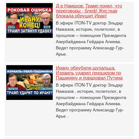
Д-р Намазов: Трамп понял, что
переговоры - блеф! Жесткая
блокада обрушит Иран!
В эфире ITON-TV доктор Эльдар
Намазов, историк, политолог, в
прошлом – помощник Президента
Азербайджана Гейдара Алиева.
Ведет программу Александр Гур-
Арье.
Ирану обрубили щупальца.
Израиль ударил геноцидом по
Пашиняну и порадовал Путина
В эфире ITON-TV доктор Эльдар
Намазов , историк, политолог, в
прошлом – помощник Президента
Азербайджана Гейдара Алиева.
Ведет программу Александр Гур-
Арье .