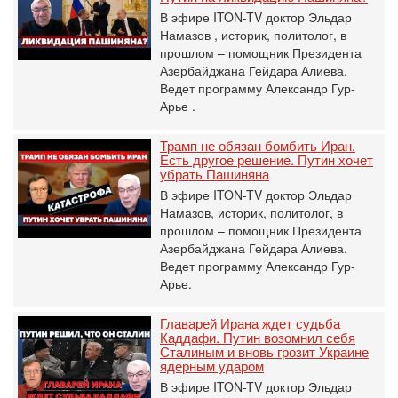
В эфире ITON-TV доктор Эльдар
Намазов , историк, политолог, в
прошлом – помощник Президента
Азербайджана Гейдара Алиева.
Ведет программу Александр Гур-
Арье .
Трамп не обязан бомбить Иран.
Есть другое решение. Путин хочет
убрать Пашиняна
В эфире ITON-TV доктор Эльдар
Намазов, историк, политолог, в
прошлом – помощник Президента
Азербайджана Гейдара Алиева.
Ведет программу Александр Гур-
Арье.
Главарей Ирана ждет судьба
Каддафи. Путин возомнил себя
Сталиным и вновь грозит Украине
ядерным ударом
В эфире ITON-TV доктор Эльдар