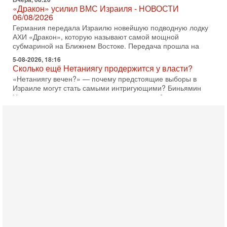
«Дракон» усилил ВМС Израиля - НОВОСТИ
06/08/2026
Германия передала Израилю новейшую подводную лодку
АХИ «Дракон», которую называют самой мощной
субмариной на Ближнем Востоке. Передача прошла на
5-08-2026, 18:16
Сколько ещё Нетаниягу продержится у власти?
«Нетаниягу вечен?» — почему предстоящие выборы в
Израиле могут стать самыми интригующими? Биньямин
Нетаниягу снова уверенно заявляет, что победа на
5-08-2026, 08:51
Трамп пригрозил Ирану ударом - НОВОСТИ
05/08/2026
Президент США Дональд Трамп сегодня заявил, что
Ормузский пролив может быть открыт «очень скоро». По
его словам, если этого не произойдет, Иран ждет
4-08-2026, 20:08
Трамп выбирает подходящий момент для удара!
Украину никогда не примут в НАТО
Сегодня гость нашей студии капитан 1-го ранга ВМC США
(в отставке) Гарри (Юрий) Табах, в прошлом: командир
антитеррористического центра НАТО в