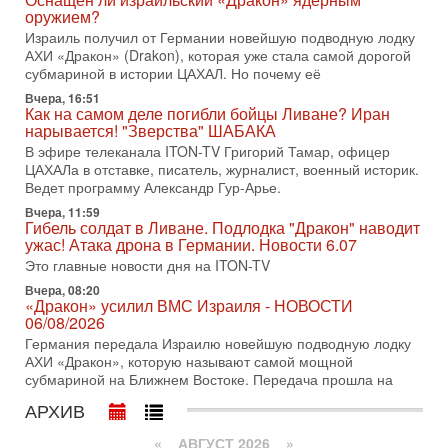
Нетаньяху в США и его встреча с Дональдом Трампом
оружием?
оставили больше вопросов, чем ответов. Полная
Израиль получил от Германии новейшую подводную лодку
АХИ «Дракон» (Drakon), которая уже стала самой дорогой
31-07-2026, 15:18
Иран готовит покушение на Нетаниягу! Трамп не
субмариной в истории ЦАХАЛ. Но почему её
хочет эскалации, но КСИР готовит взрыв!
Вчера, 16:51
В эфире телеканала ITON-TV СЕРГЕЙ МИГДАЛЬ, эксперт
Как на самом деле погибли бойцы Ливане? Иран
по вопросам безопасности, офицер запаса
нарывается! "Зверства" ШАБАКА
Международного управления полиции Израиля, автор
В эфире телеканала ITON-TV Григорий Тамар, офицер
ЦАХАЛа в отставке, писатель, журналист, военный историк.
31-07-2026, 09:02
Ведет программу Александр Гур-Арье.
Битва за разоружение ХАМАСа - НОВОСТИ
31/07/2026
Вчера, 11:59
Гибель солдат в Ливане. Подлодка "Дракон" наводит
Сегодня президент США Дональд Трамп заявил о
ужас! Атака дрона в Германии. Новости 6.07
достижении исторического соглашения о полном
разоружении ХАМАСа и других вооруженных группировок в
Это главные новости дня на ITON-TV
Вчера, 08:20
30-07-2026, 17:59
«Дракон» усилил ВМС Израиля - НОВОСТИ
Иран доведет Трампа до крайних мер? Разбор и
06/08/2026
оценка от военного обозревателя Давида Шарпа
Германия передала Израилю новейшую подводную лодку
Ситуация вокруг противостояния Ирана и США накаляется
АХИ «Дракон», которую называют самой мощной
с каждым днем. Почему Трамп в самый последний момент
субмариной на Ближнем Востоке. Передача прошла на
отменил решение о нанесении тяжелых ударов
АРХИВ
30-07-2026, 16:54
Покупатель авиакомпании «Аркия» намерен
запретить полеты по субботам!
«
АВГУСТ 2026 »