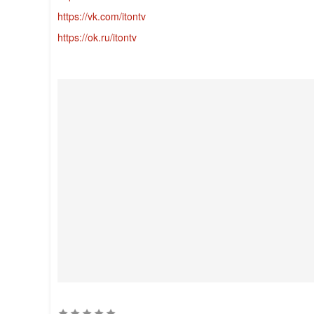
https://vk.com/itontv
https://ok.ru/itontv