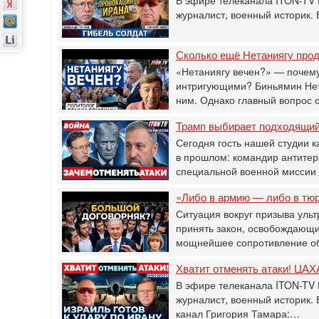
журналист, военный историк.
Сколько ещё Нетаниягу прод
«Нетаниягу вечен?» — почему
интригующими? Биньямин Нета
ним. Однако главный вопрос 
Трамп выбирает подходящий 
Сегодня гость нашей студии к
в прошлом: командир антитер
специальной военной мисси
«Либо в армию — либо в тю
Ситуация вокруг призыва ульт
принять закон, освобождающи
мощнейшее сопротивление о
Хватит отменять атаки! ЦАХА
В эфире телеканала ITON-TV 
журналист, военный историк.
канал Григория Тамара:…