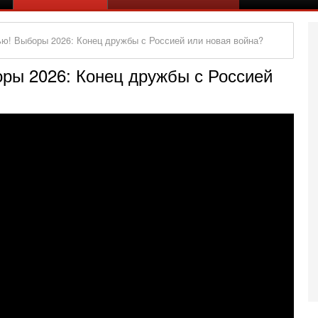
ю! Выборы 2026: Конец дружбы с Россией или новая война?
ры 2026: Конец дружбы с Россией
Вч
А
п
М
е
п
6-