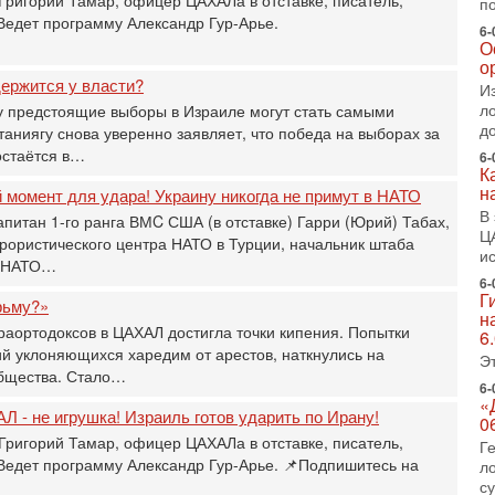
П
п
 Ведет программу Александр Гур-Арье.
о
6-
о
О
с
о
ержится у власти?
И
1-
«
л
 предстоящие выборы в Израиле могут стать самыми
р
д
ниягу снова уверенно заявляет, что победа на выборах за
Г
остаётся в…
6-
м
К
н
в
момент для удара! Украину никогда не примут в НАТО
В
апитан 1-го ранга ВМC США (в отставке) Гарри (Юрий) Табах,
31
Ц
Т
рористического центра НАТО в Турции, начальник штаба
и
м
и НАТО…
Н
6-
Г
Н
рьму?»
н
о
раортодоксов в ЦАХАЛ достигла точки кипения. Попытки
6
й уклоняющихся харедим от арестов, наткнулись на
31
Э
И
бщества. Стало…
х
6-
«
В
Л - не игрушка! Израиль готов ударить по Ирану!
0
э
Григорий Тамар, офицер ЦАХАЛа в отставке, писатель,
Г
М
 Ведет программу Александр Гур-Арье. 📌Подпишитесь на
л
31
с