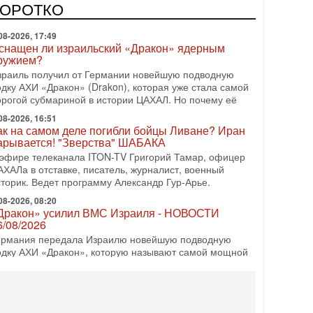
КОРОТКО
снащен ли израильский «Дракон» ядерным
ружием?
зраиль получил от Германии новейшую подводную
одку АХИ «Дракон» (Drakon), которая уже стала самой
орогой субмариной в истории ЦАХАЛ. Но почему её
08-2026, 16:51
ак на самом деле погибли бойцы Ливане? Иран
арывается! "Зверства" ШАБАКА
 эфире телеканала ITON-TV Григорий Тамар, офицер
АХАЛа в отставке, писатель, журналист, военный
сторик. Ведет программу Александр Гур-Арье.
08-2026, 08:20
Дракон» усилил ВМС Израиля - НОВОСТИ
6/08/2026
ермания передала Израилю новейшую подводную
одку АХИ «Дракон», которую называют самой мощной
убмариной на Ближнем Востоке. Передача прошла на
08-2026, 18:16
колько ещё Нетаниягу продержится у власти?
Нетаниягу вечен?» — почему предстоящие выборы в
зраиле могут стать самыми интригующими? Биньямин
етаниягу снова уверенно заявляет, что победа на
08-2026, 08:51