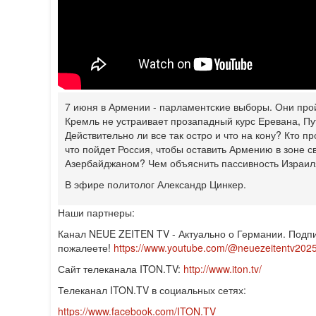
7 июня в Армении - парламентские выборы. Они про
Кремль не устраивает прозападный курс Еревана, П
Действительно ли все так остро и что на кону? Кто 
что пойдет Россия, чтобы оставить Армению в зоне 
Азербайджаном? Чем объяснить пассивность Израил
В эфире политолог Александр Цинкер.
Наши партнеры:
Канал NEUE ZEITEN TV - Актуально о Германии. Подпи
пожалеете!
https://www.youtube.com/@neuezeitentv202
Сайт телеканала ITON.TV:
http://www.iton.tv/
Телеканал ITON.TV в социальных сетях:
https://www.facebook.com/ITON.TV