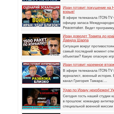
Иран готовит покушение на Н
взрыв!
В эфире телеканала ITON-TV
офицер запаса Международног
Peacemaker. Ведет программ
Иран доведет Трампа до кра
Давида Шарпа
Ситуация вокруг противостоя
самый последний момент отм
объектам? Какую опасную иг
Иран готовит наземное втор
В эфире телеканала ITON-TV 
журналист, военный историк.
канал Григория Тамара:…
Удар по Ирану неизбежен! Ук
Сегодня гость нашей студии к
в прошлом: командир антитер
специальной военной мисси