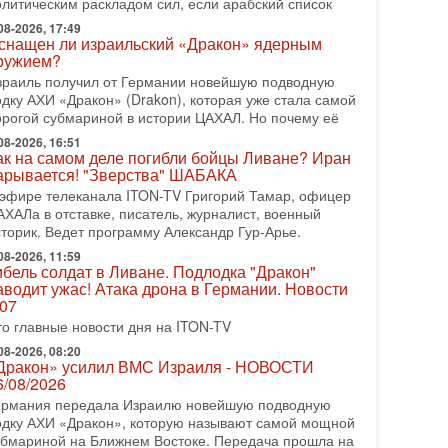
резидент США Дональд Трамп сегодня заявил об
олитическим раскладом сил, если арабский список
тмене подготовленного удара по Ирану после
08-2026, 17:49
бращений Тегерана и других стран региона. По его
снащен ли израильский «Дракон» ядерным
ловам,
ружием?
зраиль получил от Германии новейшую подводную
08-2026, 17:50
Русский голос» Израиля: кто заберет его на этот
одку АХИ «Дракон» (Drakon), которая уже стала самой
аз?
орогой субмариной в истории ЦАХАЛ. Но почему её
олоса русскоязычных репатриантов не раз кардинально
08-2026, 16:51
еняли политический ландшафт Израиля. Достаточно
ак на самом деле погибли бойцы Ливане? Иран
арывается! "Зверства" ШАБАКА
спомнить взлет партии «Исраэль ба-алия», когда
 эфире телеканала ITON-TV Григорий Тамар, офицер
-07-2026, 17:00
АХАЛа в отставке, писатель, журналист, военный
айны закрытых дверей: о чём на самом деле
сторик. Ведет программу Александр Гур-Арье.
олчат Трамп и Нетаньяху?
едавний визит премьер-министра Израиля Биньямина
08-2026, 11:59
ибель солдат в Ливане. Подлодка "Дракон"
етаньяху в США и его встреча с Дональдом Трампом
аводит ужас! Атака дрона в Германии. Новости
ставили больше вопросов, чем ответов. Полная
.07
-07-2026, 15:18
то главные новости дня на ITON-TV
ран готовит покушение на Нетаниягу! Трамп не
очет эскалации, но КСИР готовит взрыв!
08-2026, 08:20
Дракон» усилил ВМС Израиля - НОВОСТИ
 эфире телеканала ITON-TV СЕРГЕЙ МИГДАЛЬ,
6/08/2026
ксперт по вопросам безопасности, офицер запаса
ермания передала Израилю новейшую подводную
еждународного управления полиции Израиля, автор
одку АХИ «Дракон», которую называют самой мощной
-07-2026, 09:02
убмариной на Ближнем Востоке. Передача прошла на