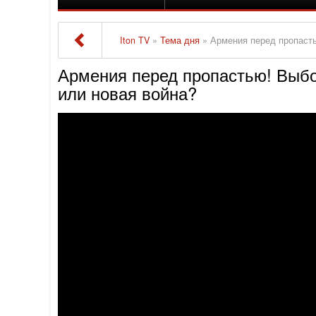
Iton TV
»
Тема дня
» Армения перед пропасть
Армения перед пропастью! Выбо
или новая война?