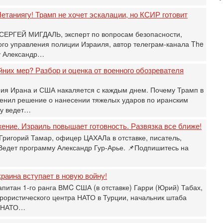
Б
3
етаниягу! Трамп не хочет эскалации, но КСИР готовит
С
д
 СЕРГЕЙ МИГДАЛЬ, эксперт по вопросам безопасности,
р
о управления полиции Израиля, автор телеграм-канала The
г
у Александр…
30
йних мер? Разбор и оценка от военного обозревателя
И
о
ния Ирана и США накаляется с каждым днем. Почему Трамп в
С
н
енил решение о нанесении тяжелых ударов по иранским
п
ру ведет…
т
жение. Израиль повышает готовность. Развязка все ближе!
30
Григорий Тамар, офицер ЦАХАЛа в отставке, писатель,
П
з
 Ведет программу Александр Гур-Арье. 📌Подпишитесь на
В
р
раина вступает в новую войну!
30
апитан 1-го ранга ВМC США (в отставке) Гарри (Юрий) Табах,
Т
3
рористического центра НАТО в Турции, начальник штаба
и НАТО…
П
в