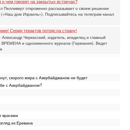
 о чем говорят на закрытых встречах?
И
л Пелливерт откровенно рассказывает о своем решении
Вч
А
 («Наш дом Израиль»). Подписывайтесь на телеграм-канал
п
М
ию! Серия терактов потрясла страну!
е
п
 Александр Черкасский, издатель, владелец и главный
 ВРЕМЕНА и одноименного журнала (Германия). Ведет
6-
О
ье
о
И
л
д
инут, скорого мира с Азербайджаном не будет
6-
К
ьбе с Азербайджаном?
н
В
Ц
и
6-
я врагами
«
0
згляд из Еревана
Г