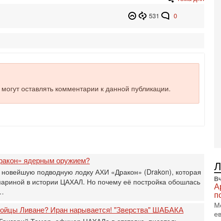
3-
И
531
0
т
В
п
А
А
3-
В
ф
е могут оставлять комментарии к данной публикации.
В
те
С
3-
Т
0
П
ракон» ядерным оружием?
в
 новейшую подводную лодку АХИ «Дракон» (Drakon), которая
не
Вч
мариной в истории ЦАХАЛ. Но почему её постройка обошлась
а
А
а…
п
2-
Т
М
 бойцы Ливане? Иран нарывается! "Зверства" ШАБАКА
0
е
Григорий Тамар, офицер ЦАХАЛа в отставке, писатель,