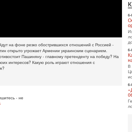
О
о
И
л
д
6-
К
н
йдут на фоне резко обострившихся отношений с Россией -
В
утин открыто угрожает Армении украинским сценарием.
Ц
противостоит Пашиняну - главному претенденту на победу? На
и
своих интересов? Какую роль играют отношения с
6-
я?
«
0
Г
л
с
шитесь - не
5-
5
С
«
И
Н
5-