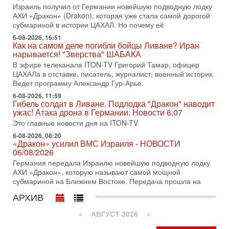
оставили больше вопросов, чем ответов. Полная
Израиль получил от Германии новейшую подводную лодку
АХИ «Дракон» (Drakon), которая уже стала самой дорогой
31-07-2026, 15:18
Иран готовит покушение на Нетаниягу! Трамп не
субмариной в истории ЦАХАЛ. Но почему её
хочет эскалации, но КСИР готовит взрыв!
6-08-2026, 16:51
В эфире телеканала ITON-TV СЕРГЕЙ МИГДАЛЬ, эксперт
Как на самом деле погибли бойцы Ливане? Иран
по вопросам безопасности, офицер запаса
нарывается! "Зверства" ШАБАКА
Международного управления полиции Израиля, автор
В эфире телеканала ITON-TV Григорий Тамар, офицер
ЦАХАЛа в отставке, писатель, журналист, военный историк.
31-07-2026, 09:02
Ведет программу Александр Гур-Арье.
Битва за разоружение ХАМАСа - НОВОСТИ
31/07/2026
6-08-2026, 11:59
Гибель солдат в Ливане. Подлодка "Дракон" наводит
Сегодня президент США Дональд Трамп заявил о
ужас! Атака дрона в Германии. Новости 6.07
достижении исторического соглашения о полном
разоружении ХАМАСа и других вооруженных группировок в
Это главные новости дня на ITON-TV
6-08-2026, 08:20
30-07-2026, 17:59
«Дракон» усилил ВМС Израиля - НОВОСТИ
Иран доведет Трампа до крайних мер? Разбор и
06/08/2026
оценка от военного обозревателя Давида Шарпа
Германия передала Израилю новейшую подводную лодку
Ситуация вокруг противостояния Ирана и США накаляется
АХИ «Дракон», которую называют самой мощной
с каждым днем. Почему Трамп в самый последний момент
субмариной на Ближнем Востоке. Передача прошла на
отменил решение о нанесении тяжелых ударов
АРХИВ
30-07-2026, 16:54
Покупатель авиакомпании «Аркия» намерен
запретить полеты по субботам!
«
АВГУСТ 2026 »
Вокруг возможной продажи авиакомпании «Аркия»