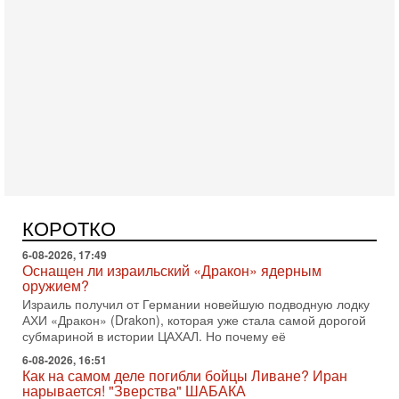
Вчера, 16:55
Арабо-еврейская партия изменит всё? Если
появится...
Может ли в Израиле появиться полноценный арабо-
еврейский политический альянс? Что произойдет с
политическим раскладом сил, если арабский список
6-08-2026, 17:49
Оснащен ли израильский «Дракон» ядерным
оружием?
Израиль получил от Германии новейшую подводную лодку
КОРОТКО
АХИ «Дракон» (Drakon), которая уже стала самой дорогой
субмариной в истории ЦАХАЛ. Но почему её
6-08-2026, 16:51
Как на самом деле погибли бойцы Ливане? Иран
нарывается! "Зверства" ШАБАКА
В эфире телеканала ITON-TV Григорий Тамар, офицер
ЦАХАЛа в отставке, писатель, журналист, военный историк.
Ведет программу Александр Гур-Арье.
6-08-2026, 08:20
«Дракон» усилил ВМС Израиля - НОВОСТИ