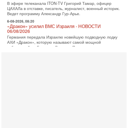
06/08/2026
Германия передала Израилю новейшую подводную лодку
АХИ «Дракон», которую называют самой мощной
субмариной на Ближнем Востоке. Передача прошла на
5-08-2026, 18:16
Сколько ещё Нетаниягу продержится у власти?
«Нетаниягу вечен?» — почему предстоящие выборы в
Израиле могут стать самыми интригующими? Биньямин
Нетаниягу снова уверенно заявляет, что победа на
5-08-2026, 08:51
Трамп пригрозил Ирану ударом - НОВОСТИ
05/08/2026
Президент США Дональд Трамп сегодня заявил, что
Ормузский пролив может быть открыт «очень скоро». По
его словам, если этого не произойдет, Иран ждет
4-08-2026, 20:08
Трамп выбирает подходящий момент для удара!
Украину никогда не примут в НАТО
Сегодня гость нашей студии капитан 1-го ранга ВМC США
(в отставке) Гарри (Юрий) Табах, в прошлом: командир
антитеррористического центра НАТО в
3-08-2026, 19:07
«Либо в армию — либо в тюрьму?»