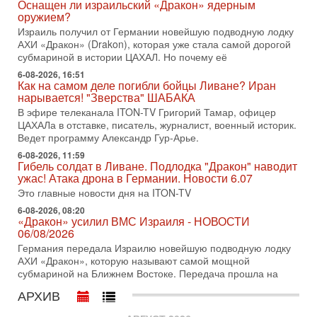
Оснащен ли израильский «Дракон» ядерным
Нетаньяху в США и его встреча с Дональдом Трампом
оружием?
оставили больше вопросов, чем ответов. Полная
Израиль получил от Германии новейшую подводную лодку
АХИ «Дракон» (Drakon), которая уже стала самой дорогой
31-07-2026, 15:18
Иран готовит покушение на Нетаниягу! Трамп не
субмариной в истории ЦАХАЛ. Но почему её
хочет эскалации, но КСИР готовит взрыв!
6-08-2026, 16:51
В эфире телеканала ITON-TV СЕРГЕЙ МИГДАЛЬ, эксперт
Как на самом деле погибли бойцы Ливане? Иран
по вопросам безопасности, офицер запаса
нарывается! "Зверства" ШАБАКА
Международного управления полиции Израиля, автор
В эфире телеканала ITON-TV Григорий Тамар, офицер
ЦАХАЛа в отставке, писатель, журналист, военный историк.
31-07-2026, 09:02
Ведет программу Александр Гур-Арье.
Битва за разоружение ХАМАСа - НОВОСТИ
31/07/2026
6-08-2026, 11:59
Гибель солдат в Ливане. Подлодка "Дракон" наводит
Сегодня президент США Дональд Трамп заявил о
ужас! Атака дрона в Германии. Новости 6.07
достижении исторического соглашения о полном
разоружении ХАМАСа и других вооруженных группировок в
Это главные новости дня на ITON-TV
6-08-2026, 08:20
30-07-2026, 17:59
«Дракон» усилил ВМС Израиля - НОВОСТИ
Иран доведет Трампа до крайних мер? Разбор и
06/08/2026
оценка от военного обозревателя Давида Шарпа
Германия передала Израилю новейшую подводную лодку
Ситуация вокруг противостояния Ирана и США накаляется
АХИ «Дракон», которую называют самой мощной
с каждым днем. Почему Трамп в самый последний момент
субмариной на Ближнем Востоке. Передача прошла на
отменил решение о нанесении тяжелых ударов
АРХИВ
30-07-2026, 16:54
Покупатель авиакомпании «Аркия» намерен