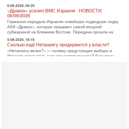
6-08-2026, 08:20
«Дракон» усилил ВМС Израиля - НОВОСТИ
06/08/2026
Германия передала Израилю новейшую подводную лодку
АХИ «Дракон», которую называют самой мощной
субмариной на Ближнем Востоке. Передача прошла на
5-08-2026, 18:16
Сколько ещё Нетаниягу продержится у власти?
«Нетаниягу вечен?» — почему предстоящие выборы в
Израиле могут стать самыми интригующими? Биньямин
Нетаниягу снова уверенно заявляет, что победа на
5-08-2026, 08:51
Трамп пригрозил Ирану ударом - НОВОСТИ
05/08/2026
Президент США Дональд Трамп сегодня заявил, что
Ормузский пролив может быть открыт «очень скоро». По
его словам, если этого не произойдет, Иран ждет
4-08-2026, 20:08
Трамп выбирает подходящий момент для удара!
Украину никогда не примут в НАТО
Сегодня гость нашей студии капитан 1-го ранга ВМC США
(в отставке) Гарри (Юрий) Табах, в прошлом: командир
антитеррористического центра НАТО в