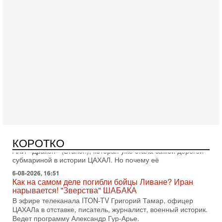
Вчера, 16:55
Арабо-еврейская партия изменит всё? Если
появится...
Может ли в Израиле появиться полноценный арабо-
еврейский политический альянс? Что произойдет с
политическим раскладом сил, если арабский список
6-08-2026, 17:49
Оснащен ли израильский «Дракон» ядерным
оружием?
Израиль получил от Германии новейшую подводную лодку
КОРОТКО
АХИ «Дракон» (Drakon), которая уже стала самой дорогой
субмариной в истории ЦАХАЛ. Но почему её
6-08-2026, 16:51
Как на самом деле погибли бойцы Ливане? Иран
нарывается! "Зверства" ШАБАКА
В эфире телеканала ITON-TV Григорий Тамар, офицер
ЦАХАЛа в отставке, писатель, журналист, военный историк.
Ведет программу Александр Гур-Арье.