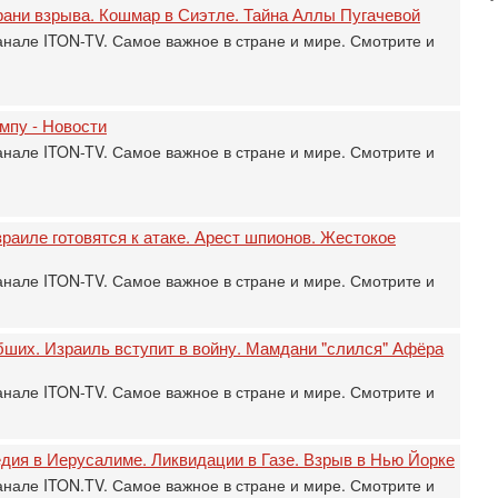
рани взрыва. Кошмар в Сиэтле. Тайна Аллы Пугачевой
31
анале ITON-TV. Самое важное в стране и мире. Смотрите и
Б
3
С
д
мпу - Новости
р
г
анале ITON-TV. Самое важное в стране и мире. Смотрите и
30
И
о
раиле готовятся к атаке. Арест шпионов. Жестокое
С
н
анале ITON-TV. Самое важное в стране и мире. Смотрите и
п
т
30
ибших. Израиль вступит в войну. Мамдани "слился" Афёра
П
з
анале ITON-TV. Самое важное в стране и мире. Смотрите и
В
р
30
едия в Иерусалиме. Ликвидации в Газе. Взрыв в Нью Йорке
Т
3
анале ITON.TV. Самое важное в стране и мире. Смотрите и