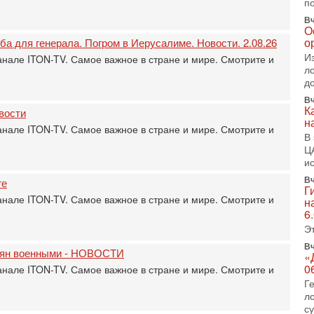
Т
п
0
Вч
П
О
о
о
ба для генерала. Погром в Иерусалиме. Новости. 2.08.26
о
И
анале ITON-TV. Самое важное в стране и мире. Смотрите и
с
л
д
1-
«
Вч
р
К
вости
н
Г
анале ITON-TV. Самое важное в стране и мире. Смотрите и
м
В
в
Ц
и
31
Т
Вч
ге
Г
м
анале ITON-TV. Самое важное в стране и мире. Смотрите и
н
Н
6
Н
Э
о
Вч
31
ьтян военными - НОВОСТИ
«
И
0
анале ITON-TV. Самое важное в стране и мире. Смотрите и
х
Г
В
л
э
с
М