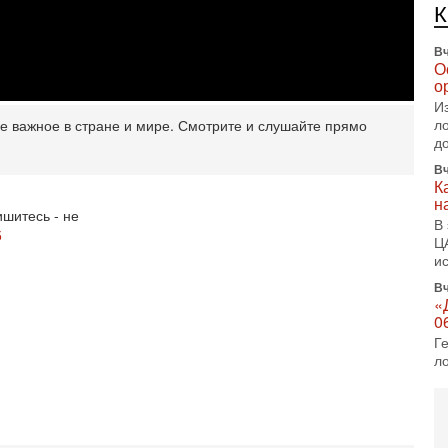
п
Вч
О
о
И
л
д
ое важное в стране и мире. Смотрите и слушайте прямо
Вч
К
н
В
шитесь - не
Ц
5
и
Вч
«
0
Г
л
с
5-
С
«
И