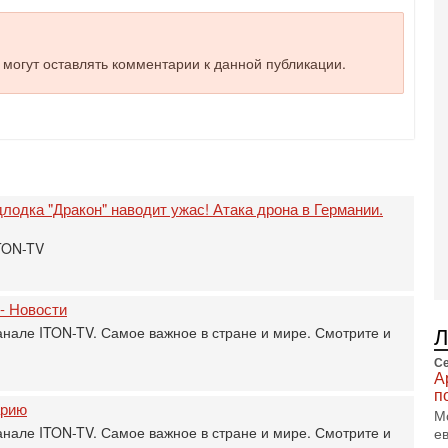
и
3-
И
е могут оставлять комментарии к данной публикации.
т
В
п
А
А
3-
В
лодка "Дракон" наводит ужас! Атака дрона в Германии.
ф
В
ITON-TV
те
С
3-
 - Новости
Т
0
анале ITON-TV. Самое важное в стране и мире. Смотрите и
П
Се
в
А
не
п
а
арию
М
анале ITON-TV. Самое важное в стране и мире. Смотрите и
2-
е