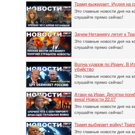
Трамп выжидает. Иудея на г
Это главные новости дня на к
слушайте прямо сейчас!
Зачем Нетаниягу летит к Тра
Это главные новости дня на к
слушайте прямо сейчас!
Волна ударов по Ирану. В Из
убийство
Это главные новости дня на к
слушайте прямо сейчас!
Атаки на Иран. Десятки пог
века! Новости 22.07
Это главные новости дня на к
слушайте прямо сейчас!
Трамп выбирает войну! Траг
Это главные новости дня на к