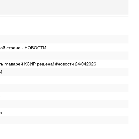
П
в
И
Се
А
п
М
е
гой стране - НОВОСТИ
п
Вч
О
ть главарей КСИР решена! #новости 24/042026
о
И
И
л
д
Вч
6
К
н
В
и
Ц
и
Вч
«