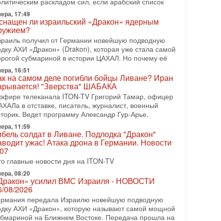
рамп отменил удар по Ирану - НОВОСТИ
олитическим раскладом сил, если арабский список
2/08/2026
ера, 17:49
резидент США Дональд Трамп сегодня заявил об
снащен ли израильский «Дракон» ядерным
тмене подготовленного удара по Ирану после
ружием?
бращений Тегерана и других стран региона. По его
зраиль получил от Германии новейшую подводную
ловам,
одку АХИ «Дракон» (Drakon), которая уже стала самой
орогой субмариной в истории ЦАХАЛ. Но почему её
08-2026, 17:50
Русский голос» Израиля: кто заберет его на этот
ера, 16:51
аз?
ак на самом деле погибли бойцы Ливане? Иран
арывается! "Зверства" ШАБАКА
олоса русскоязычных репатриантов не раз кардинально
еняли политический ландшафт Израиля. Достаточно
 эфире телеканала ITON-TV Григорий Тамар, офицер
спомнить взлет партии «Исраэль ба-алия», когда
АХАЛа в отставке, писатель, журналист, военный
сторик. Ведет программу Александр Гур-Арье.
-07-2026, 17:00
айны закрытых дверей: о чём на самом деле
ера, 11:59
ибель солдат в Ливане. Подлодка "Дракон"
олчат Трамп и Нетаньяху?
аводит ужас! Атака дрона в Германии. Новости
едавний визит премьер-министра Израиля Биньямина
.07
етаньяху в США и его встреча с Дональдом Трампом
то главные новости дня на ITON-TV
ставили больше вопросов, чем ответов. Полная
ера, 08:20
-07-2026, 15:18
Дракон» усилил ВМС Израиля - НОВОСТИ
ран готовит покушение на Нетаниягу! Трамп не
6/08/2026
очет эскалации, но КСИР готовит взрыв!
ермания передала Израилю новейшую подводную
 эфире телеканала ITON-TV СЕРГЕЙ МИГДАЛЬ,
одку АХИ «Дракон», которую называют самой мощной
ксперт по вопросам безопасности, офицер запаса
убмариной на Ближнем Востоке. Передача прошла на
еждународного управления полиции Израиля, автор