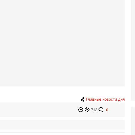
Н
5-
Т
0
П
О
ег
4-
Т
У
С
С
к
3-
«
С
до
Главные новости дня
о
713
0
3-
Х
И
В
Ц