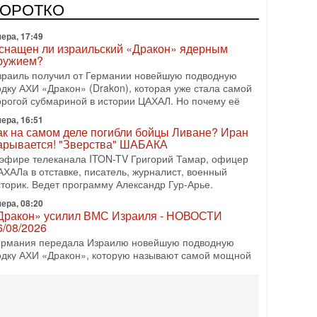
олитическим раскладом сил, если арабский список
КОРОТКО
ера, 17:49
снащен ли израильский «Дракон» ядерным
ружием?
зраиль получил от Германии новейшую подводную
одку АХИ «Дракон» (Drakon), которая уже стала самой
орогой субмариной в истории ЦАХАЛ. Но почему её
ера, 16:51
ак на самом деле погибли бойцы Ливане? Иран
арывается! "Зверства" ШАБАКА
 эфире телеканала ITON-TV Григорий Тамар, офицер
АХАЛа в отставке, писатель, журналист, военный
сторик. Ведет программу Александр Гур-Арье.
ера, 08:20
Дракон» усилил ВМС Израиля - НОВОСТИ
6/08/2026
ермания передала Израилю новейшую подводную
одку АХИ «Дракон», которую называют самой мощной
убмариной на Ближнем Востоке. Передача прошла на
08-2026, 18:16
колько ещё Нетаниягу продержится у власти?
Нетаниягу вечен?» — почему предстоящие выборы в
зраиле могут стать самыми интригующими? Биньямин