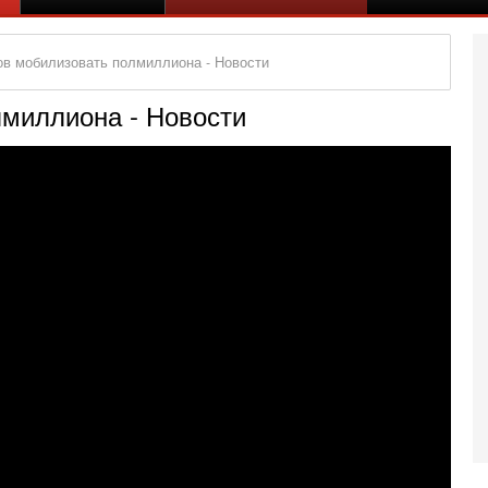
ов мобилизовать полмиллиона - Новости
лмиллиона - Новости
Се
А
п
М
е