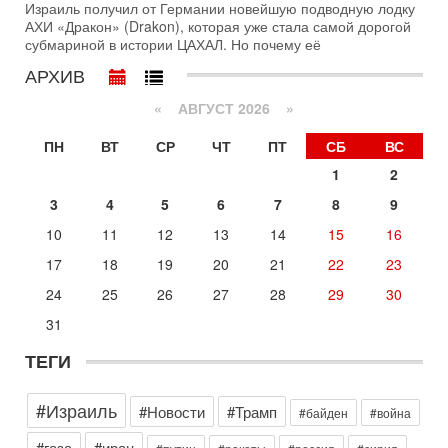
Израиль получил от Германии новейшую подводную лодку
оставили больше вопросов, чем ответов. Полная
АХИ «Дракон» (Drakon), которая уже стала самой дорогой
31-07-2026, 15:18
субмариной в истории ЦАХАЛ. Но почему её
Иран готовит покушение на Нетаниягу! Трамп не
хочет эскалации, но КСИР готовит взрыв!
АРХИВ
В эфире телеканала ITON-TV СЕРГЕЙ МИГДАЛЬ, эксперт
«
АВГУСТ 2026 »
по вопросам безопасности, офицер запаса
Международного управления полиции Израиля, автор
ПН
ВТ
СР
ЧТ
ПТ
СБ
ВС
31-07-2026, 09:02
Битва за разоружение ХАМАСа - НОВОСТИ
1
2
31/07/2026
3
4
5
6
7
8
9
Сегодня президент США Дональд Трамп заявил о
достижении исторического соглашения о полном
10
11
12
13
14
15
16
разоружении ХАМАСа и других вооруженных группировок в
17
18
19
20
21
22
23
Сегодня, 10:58
Кто и как может сорвать выборы в Израиле?
24
25
26
27
28
29
30
В обществе все чаще звучат тревожные опасения:
31
предстоящие выборы могут быть сфальсифицированы, их
проведение сорвано, а итоговые результаты
ТЕГИ
Сегодня, 10:16
Нью-Йорк готовится к визиту Нетаниягу - НОВОСТИ
#Израиль
09/08/2026
#Новости
#Трамп
#байден
#война
Полиция Нью-Йорка готовится усилить меры безопасности
#газа
#иран