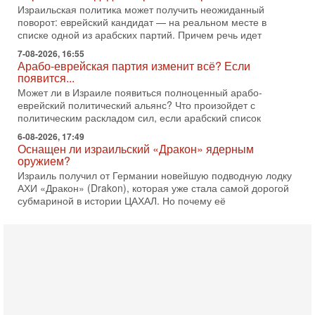
Израильская политика может получить неожиданный
поворот: еврейский кандидат — на реальном месте в
списке одной из арабских партий. Причем речь идет
7-08-2026, 16:55
Арабо-еврейская партия изменит всё? Если
появится...
Может ли в Израиле появиться полноценный арабо-
еврейский политический альянс? Что произойдет с
политическим раскладом сил, если арабский список
6-08-2026, 17:49
Оснащен ли израильский «Дракон» ядерным
оружием?
Израиль получил от Германии новейшую подводную лодку
АХИ «Дракон» (Drakon), которая уже стала самой дорогой
субмариной в истории ЦАХАЛ. Но почему её
6-08-2026, 16:51
Как на самом деле погибли бойцы Ливане? Иран
нарывается! "Зверства" ШАБАКА
В эфире телеканала ITON-TV Григорий Тамар, офицер
ЦАХАЛа в отставке, писатель, журналист, военный историк.
Ведет программу Александр Гур-Арье.
6-08-2026, 08:20
«Дракон» усилил ВМС Израиля - НОВОСТИ