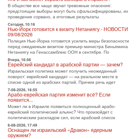
3-08-2026, 08:32
В обществе все чаще звучат тревожные опасения:
Трамп и Иран: последний шанс - НОВОСТИ
предстоящие выборы могут быть сфальсифицированы, их
03/08/2026
проведение сорвано, а итоговые результаты
Президент США Дональд Трамп объявил о возобновлении
Сегодня, 10:16
переговоров с Ираном, но Тегеран пока не подтвердил
Нью-Йорк готовится к визиту Нетаниягу - НОВОСТИ
готовность к диалогу. По словам американского
09/08/2026
Полиция Нью-Йорка готовится усилить меры безопасности
2-08-2026, 08:42
Трамп отменил удар по Ирану - НОВОСТИ
перед ожидаемым визитом премьер-министра Биньямина
02/08/2026
Нетаниягу на Генассамблею ООН в сентябре. По
Президент США Дональд Трамп сегодня заявил об отмене
Вчера, 16:56
подготовленного удара по Ирану после обращений
Еврейский кандидат в арабской партии — зачем?
Тегерана и других стран региона. По его словам,
Израильская политика может получить неожиданный
поворот: еврейский кандидат — на реальном месте в
1-08-2026, 17:50
списке одной из арабских партий. Причем речь идет
«Русский голос» Израиля: кто заберет его на этот
раз?
7-08-2026, 16:55
Арабо-еврейская партия изменит всё? Если
Голоса русскоязычных репатриантов не раз кардинально
появится...
меняли политический ландшафт Израиля. Достаточно
вспомнить взлет партии «Исраэль ба-алия», когда
Может ли в Израиле появиться полноценный арабо-
еврейский политический альянс? Что произойдет с
31-07-2026, 17:00
политическим раскладом сил, если арабский список
Тайны закрытых дверей: о чём на самом деле
молчат Трамп и Нетаньяху?
6-08-2026, 17:49
Оснащен ли израильский «Дракон» ядерным
Недавний визит премьер-министра Израиля Биньямина
оружием?
Нетаньяху в США и его встреча с Дональдом Трампом