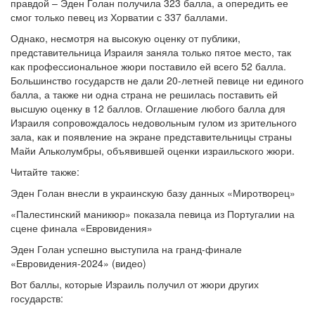
правдой – Эден Голан получила 323 балла, а опередить ее
смог только певец из Хорватии с 337 баллами.
Однако, несмотря на высокую оценку от публики,
представительница Израиля заняла только пятое место, так
как профессиональное жюри поставило ей всего 52 балла.
Большинство государств не дали 20-летней певице ни единого
балла, а также ни одна страна не решилась поставить ей
высшую оценку в 12 баллов. Оглашение любого балла для
Израиля сопровождалось недовольным гулом из зрительного
зала, как и появление на экране представительницы страны
Майи Альколумбры, объявившей оценки израильского жюри.
Читайте также:
Эден Голан внесли в украинскую базу данных «Миротворец»
«Палестинский маникюр» показала певица из Португалии на
сцене финала «Евровидения»
Эден Голан успешно выступила на гранд-финале
«Евровидения-2024» (видео)
Вот баллы, которые Израиль получил от жюри других
государств: