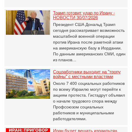
Трамп готовит удар по Ирану -
НОВОСТИ 30/07/2026
Президент США Дональд Трамп
сегодня рассматривает возможность
масштабной военной операции
против Ирана после ракетной атаки
на американскую базу в Иордании.
По данным американских СМИ, один
из планов…
Соцработники выходит на "тропу
войны" с местными властями
Около 7 400 социальных работников
по всему Израилю могут перейти к
акциям протеста. Гистадрут объявил
о начале трудового спора между
Профсоюзом социальных
работников и муниципальными
работодателями.
Иран будет вешать израильтян.