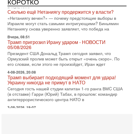
КОРОТКО
«Нетаниягу вечен?» — почему предстоящие выборы в
Израиле могут стать самыми интригующими? Биньямин
Нетаниягу снова уверенно заявляет, что победа на
Вчера, 08:51
Трамп пригрозил Ирану ударом - НОВОСТИ
05/08/2026
Президент США Дональд Трамп сегодня заявил, что
Ормузский пролив может быть открыт «очень скоро». По
его словам, если этого не произойдет, Иран ждет
4-08-2026, 20:08
Трамп выбирает подходящий момент для удара!
Украину никогда не примут в НАТО
Сегодня гость нашей студии капитан 1-го ранга ВМC США
(в отставке) Гарри (Юрий) Табах, в прошлом: командир
антитеррористического центра НАТО в
3-08-2026, 19:07
«Либо в армию — либо в тюрьму?»
Ситуация вокруг призыва ультраортодоксов в ЦАХАЛ
достигла точки кипения. Попытки принять закон,
освобождающий уклоняющихся харедим от арестов,
3-08-2026, 17:18
Хватит отменять атаки! ЦАХАЛ - не игрушка!
Израиль готов ударить по Ирану!