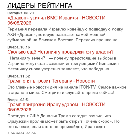
ЛИДЕРЫ РЕЙТИНГА
31-07-2026, 09:02
Битва за разоружение ХАМАСа - НОВОСТИ
Сегодня, 08:20
«Дракон» усилил ВМС Израиля - НОВОСТИ
31/07/2026
06/08/2026
Сегодня президент США Дональд Трамп заявил о
Германия передала Израилю новейшую подводную лодку
достижении исторического соглашения о полном
АХИ «Дракон», которую называют самой мощной
разоружении ХАМАСа и других вооруженных группировок в
субмариной на Ближнем Востоке. Передача прошла на
30-07-2026, 17:59
Вчера, 18:16
Иран доведет Трампа до крайних мер? Разбор и
Сколько ещё Нетаниягу продержится у власти?
оценка от военного обозревателя Давида Шарпа
«Нетаниягу вечен?» — почему предстоящие выборы в
Ситуация вокруг противостояния Ирана и США накаляется
Израиле могут стать самыми интригующими? Биньямин
с каждым днем. Почему Трамп в самый последний момент
Нетаниягу снова уверенно заявляет, что победа на
отменил решение о нанесении тяжелых ударов
Вчера, 11:52
30-07-2026, 16:54
Трамп опять грозит Тегерану - Новости
Покупатель авиакомпании «Аркия» намерен
Это главные новости дня на канале ITON-TV. Самое важное
запретить полеты по субботам!
в стране и мире. Смотрите и слушайте прямо сейчас!
Вокруг возможной продажи авиакомпании «Аркия»
Вчера, 08:51
разгорается громкий конфликт.
Трамп пригрозил Ирану ударом - НОВОСТИ
30-07-2026, 08:16
05/08/2026
Трамп готовит удар по Ирану - НОВОСТИ 30/07/2026
Президент США Дональд Трамп сегодня заявил, что
Президент США Дональд Трамп сегодня рассматривает
Ормузский пролив может быть открыт «очень скоро». По
возможность масштабной военной операции против Ирана
его словам, если этого не произойдет, Иран ждет
после ракетной атаки на американскую базу в
4-08-2026, 20:08