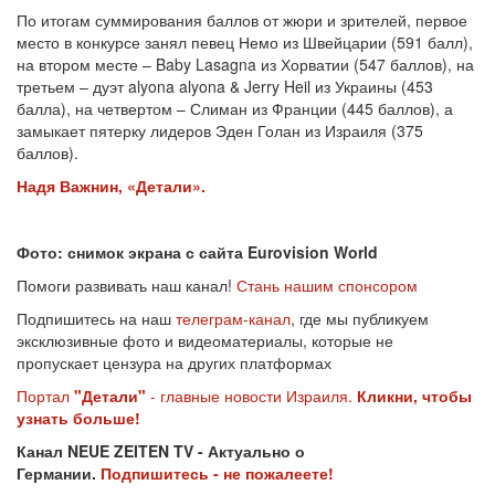
По итогам суммирования баллов от жюри и зрителей, первое
место в конкурсе занял певец Немо из Швейцарии (591 балл),
на втором месте – Baby Lasagna из Хорватии (547 баллов), на
третьем – дуэт alyona alyona & Jerry Heil из Украины (453
балла), на четвертом – Слиман из Франции (445 баллов), а
замыкает пятерку лидеров Эден Голан из Израиля (375
баллов).
Надя Важнин, «Детали».
Фото: снимок экрана с сайта Eurovision World
Помоги развивать наш канал!
Стань нашим спонсором
Подпишитесь на наш
телеграм-канал
, где мы публикуем
эксклюзивные фото и видеоматериалы, которые не
пропускает цензура на других платформах
Портал
"Детали"
- главные новости Израиля.
Кликни, чтобы
узнать больше!
Канал NEUE ZEITEN TV - Актуально о
Германии.
Подпишитесь - не пожалеете!