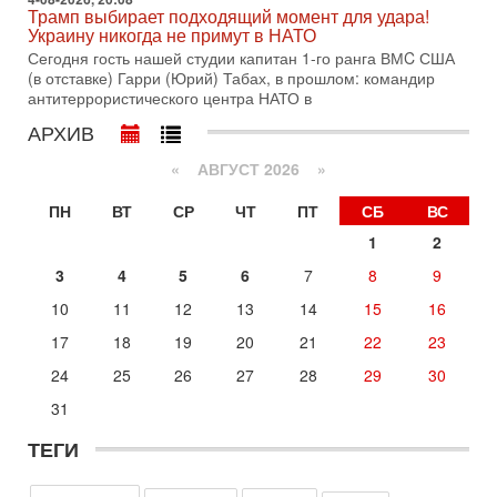
Трамп выбирает подходящий момент для удара!
29-07-2026, 18:28
Украину никогда не примут в НАТО
Трамп взбешен атакой на базы! Иран играет с огнем.
Израиль меняет курс
Сегодня гость нашей студии капитан 1-го ранга ВМC США
В эфире телеканала ITON-TV политолог Цви Маген,
(в отставке) Гарри (Юрий) Табах, в прошлом: командир
дипломат, в прошлом - старший офицер военной разведки
антитеррористического центра НАТО в
АМАН, глава спецслужбы "Натив", ‎Чрезвычайный и
АРХИВ
29-07-2026, 15:31
Иран готовит наземное вторжение. Израиль
«
АВГУСТ 2026 »
повышает готовность. Развязка все ближе!
В эфире телеканала ITON-TV Григорий Тамар, офицер
ПН
ВТ
СР
ЧТ
ПТ
СБ
ВС
ЦАХАЛа в отставке, писатель, журналист, военный историк.
1
2
Ведет программу Александр Гур-Арье.
3
4
5
6
7
8
9
29-07-2026, 11:48
Соцработники выходит на "тропу войны" с местными
10
11
12
13
14
15
16
властями
Около 7 400 социальных работников по всему Израилю
17
18
19
20
21
22
23
могут перейти к акциям протеста. Гистадрут объявил о
24
25
26
27
28
29
30
начале трудового спора между Профсоюзом
31
Сегодня, 08:20
«Дракон» усилил ВМС Израиля - НОВОСТИ
06/08/2026
ТЕГИ
Германия передала Израилю новейшую подводную лодку
АХИ «Дракон», которую называют самой мощной