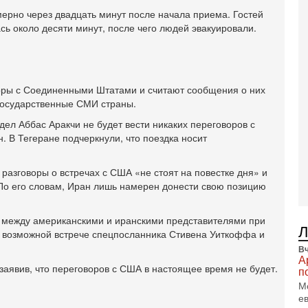
В
ерно через двадцать минут после начала приема. Гостей
Ц
и
сь около десяти минут, после чего людей эвакуировали.
3-
И
т
В
воры с Соединенными Штатами и считают сообщения о них
п
государственные СМИ страны.
А
А
ел Аббас Аракчи не будет вести никаких переговоров с
. В Тегеране подчеркнули, что поездка носит
3-
В
ф
разговоры о встречах с США «не стоят на повестке дня» и
В
о его словам, Иран лишь намерен донести свою позицию
те
С
 между американскими и иранскими представителями при
3-
Т
о возможной встрече спецпосланника Стивена Уиткоффа и
0
Вч
П
А
 заявив, что переговоров с США в настоящее время не будет.
в
п
не
М
а
е