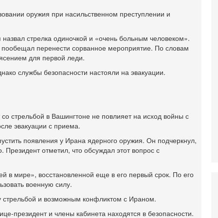
И
ьзовании оружия при насильственном преступлении и
Н
5-
Т
 назвал стрелка одиночкой и «очень больным человеком».
0
 пообещал перенести сорванное мероприятие. По словам
П
ясением для первой леди.
О
однако службы безопасности настояли на эвакуации.
ег
4-
Т
У
С
со стрельбой в Вашингтоне не повлияет на исход войны с
С
сле эвакуации с приема.
к
устить появления у Ирана ядерного оружия. Он подчеркнул,
3-
. Президент отметил, что обсуждал этот вопрос с
«
С
до
 в мире», восстановленной еще в его первый срок. По его
о
ьзовать военную силу.
3-
ду стрельбой и возможным конфликтом с Ираном.
Х
И
ице-президент и члены кабинета находятся в безопасности.