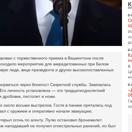
е
п
6-
О
о
И
л
д
6-
К
рован с торжественного приема в Вашингтоне после
н
проходило мероприятие для аккредитованных при Белом
В
рвую леди, вице-президента и других высокопоставленных
Ц
и
рваться через блокпост Секретной службы. Завязалась
6-
«
Его личность установлена — это тридцатиоднолетний
0
 дробовик, пистолет и ножи.
Г
 около восьми выстрелов. Гости в панике прятались под
л
зал с оружием и оперативно начали эвакуацию.
с
открыл огонь по агенту. Пулю остановил бронежилет.
5-
С
м нападавший не получил огнестрельных ранений, но был
«