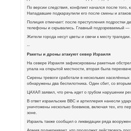
По версии следствия, конфликт начался после того, 
Нападавшие подкараулили его после смены и атаков
Полиция отмечает: после преступления подростки д
телефоны и скрывались. Главный подозреваемый — 
Жители города несут цветы и свечи к месту трагедии
--
Ракеты и дроны атакуют север Израиля
На севере Израиля зафиксированы ракетные обстрел
упала на открытой местности, вторая была перехвач
Сирены тревоги сработали в нескольких населённых 
обнаружены два беспилотника. Один сбит, со вторым
ЦАХАЛ заявил, что речь идет о грубом нарушении р
В ответ израильские ВВС и артиллерия нанесли уда
уничтожены несколько боевиков, включая тех, кто п
зоне.
Израиль также сообщил о ликвидации ряда вооруженн
Армия подчеркивает, что продолжит действовать про