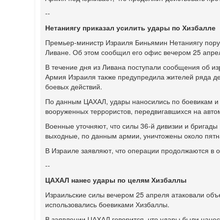
--
Нетаниягу приказал усилить удары по Хизбалле
Премьер-министр Израиля Биньямин Нетаниягу пор
Ливане. Об этом сообщил его офис вечером 25 апре
В течение дня из Ливана поступали сообщения об изр
Армия Израиля также предупредила жителей ряда де
боевых действий.
По данным ЦАХАЛ, удары наносились по боевикам и 
вооруженных террористов, передвигавшихся на авто
Военные уточняют, что силы 36-й дивизии и бригады
выходные, по данным армии, уничтожены около пятн
В Израиле заявляют, что операции продолжаются в о
--
ЦАХАЛ нанес удары по целям Хизбаллы
Израильские силы вечером 25 апреля атаковали объе
использовались боевиками Хизбаллы.
В заявлении ЦАХАЛ говорится, что удары были нане