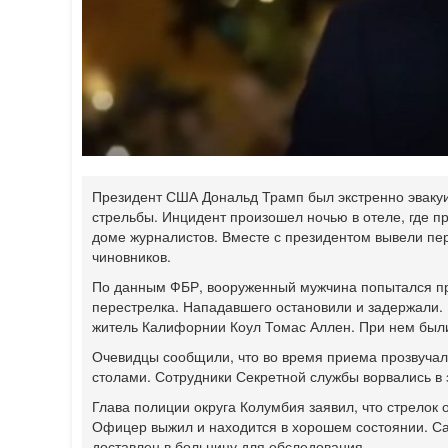
Президент США Дональд Трамп был экстренно эвакуи
стрельбы. Инцидент произошел ночью в отеле, где 
доме журналистов. Вместе с президентом вывели пе
чиновников.
По данным ФБР, вооруженный мужчина попытался про
перестрелка. Нападавшего остановили и задержали. 
житель Калифорнии Коул Томас Аллен. При нем были
Очевидцы сообщили, что во время приема прозвучало
столами. Сотрудники Секретной службы ворвались в 
Глава полиции округа Колумбия заявил, что стрелок 
Офицер выжил и находится в хорошем состоянии. Са
доставлен в больницу для обследования.