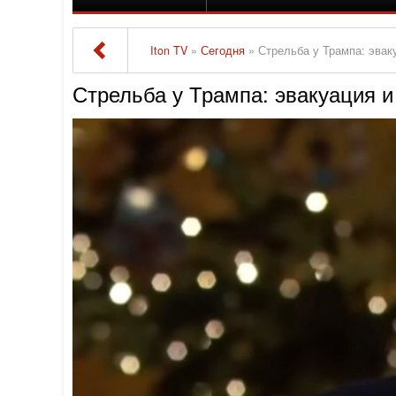
Iton TV
»
Сегодня
» Стрельба у Трампа: эва
Стрельба у Трампа: эвакуация 