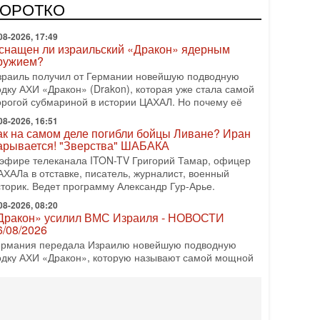
врейский политический альянс? Что произойдет с
КОРОТКО
олитическим раскладом сил, если арабский список
08-2026, 17:49
снащен ли израильский «Дракон» ядерным
ружием?
зраиль получил от Германии новейшую подводную
одку АХИ «Дракон» (Drakon), которая уже стала самой
орогой субмариной в истории ЦАХАЛ. Но почему её
08-2026, 16:51
ак на самом деле погибли бойцы Ливане? Иран
арывается! "Зверства" ШАБАКА
 эфире телеканала ITON-TV Григорий Тамар, офицер
АХАЛа в отставке, писатель, журналист, военный
сторик. Ведет программу Александр Гур-Арье.
08-2026, 08:20
Дракон» усилил ВМС Израиля - НОВОСТИ
6/08/2026
ермания передала Израилю новейшую подводную
одку АХИ «Дракон», которую называют самой мощной
убмариной на Ближнем Востоке. Передача прошла на
08-2026, 18:16
колько ещё Нетаниягу продержится у власти?
Нетаниягу вечен?» — почему предстоящие выборы в