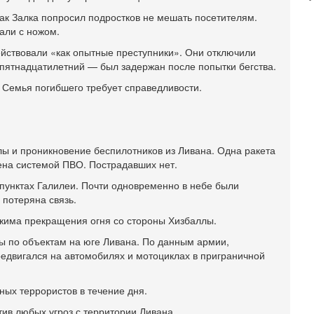
э
М
как Залка попросил подростков не мешать посетителям.
али с ножом.
31
Б
ействовали «как опытные преступники». Они отключили
3
пятнадцатилетний — был задержан после попытки бегства.
С
д
. Семья погибшего требует справедливости.
р
г
30
И
ы и проникновение беспилотников из Ливана. Одна ракета
о
ена системой ПВО. Пострадавших нет.
С
н
пунктах Галилеи. Почти одновременно в небе были
п
 потеряна связь.
т
ежима прекращения огня со стороны Хизбаллы.
30
П
ры по объектам на юге Ливана. По данным армии,
з
ередвигался на автомобилях и мотоциклах в приграничной
В
р
ых террористов в течение дня.
30
Т
тив любых угроз с территории Ливана.