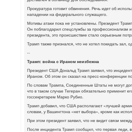
Прокуратура готовит обвинения. Речь идет об испол
нападении на федерального служащего.
Мотивы атаки пока не установлены. Президент Трамп
Он поблагодарил спецслужбы за профессионализм и
президента, это происшествие стало серьезным потр
Трамп также признался, что не хотел покидать зал, 
--
Трамп: война с Ираном неизбежна
Президент США Дональд Трамп заявил, что инцидент 
Ираном. Об этом он сказал на пресс-конференции по
По словам Трампа, Соединенные Штаты не могут доп
что в таком случае Тегеран обязательно применит его
госсекретарем Марко Рубио.
Трамп добавил, что США располагают «лучшей армией
словам, у Вашингтона «нет выбора», кроме как испол
При этом президент заявил, что не видит связи меж
После инцидента Трамп сообщил, что первая леди, в