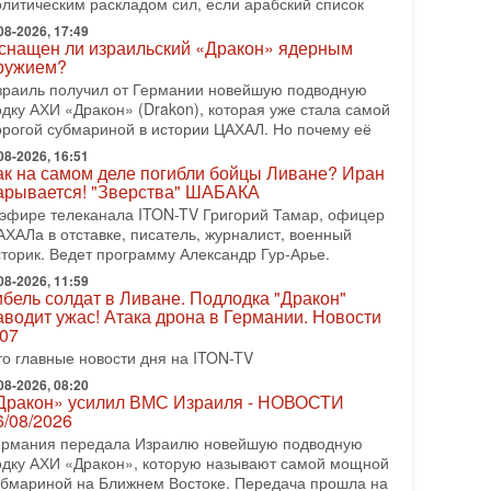
олитическим раскладом сил, если арабский список
08-2026, 08:42
рамп отменил удар по Ирану - НОВОСТИ
08-2026, 17:49
2/08/2026
снащен ли израильский «Дракон» ядерным
ружием?
резидент США Дональд Трамп сегодня заявил об
тмене подготовленного удара по Ирану после
зраиль получил от Германии новейшую подводную
бращений Тегерана и других стран региона. По его
одку АХИ «Дракон» (Drakon), которая уже стала самой
ловам,
орогой субмариной в истории ЦАХАЛ. Но почему её
08-2026, 16:51
08-2026, 17:50
ак на самом деле погибли бойцы Ливане? Иран
Русский голос» Израиля: кто заберет его на этот
арывается! "Зверства" ШАБАКА
аз?
 эфире телеканала ITON-TV Григорий Тамар, офицер
олоса русскоязычных репатриантов не раз кардинально
АХАЛа в отставке, писатель, журналист, военный
еняли политический ландшафт Израиля. Достаточно
сторик. Ведет программу Александр Гур-Арье.
спомнить взлет партии «Исраэль ба-алия», когда
08-2026, 11:59
-07-2026, 17:00
ибель солдат в Ливане. Подлодка "Дракон"
айны закрытых дверей: о чём на самом деле
аводит ужас! Атака дрона в Германии. Новости
олчат Трамп и Нетаньяху?
.07
едавний визит премьер-министра Израиля Биньямина
то главные новости дня на ITON-TV
етаньяху в США и его встреча с Дональдом Трампом
ставили больше вопросов, чем ответов. Полная
08-2026, 08:20
Дракон» усилил ВМС Израиля - НОВОСТИ
-07-2026, 15:18
6/08/2026
ран готовит покушение на Нетаниягу! Трамп не
ермания передала Израилю новейшую подводную
очет эскалации, но КСИР готовит взрыв!
одку АХИ «Дракон», которую называют самой мощной
 эфире телеканала ITON-TV СЕРГЕЙ МИГДАЛЬ,
убмариной на Ближнем Востоке. Передача прошла на