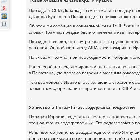
Трамп отменил переговоры с Ираном
Президент США Дональд Трамп отменил поездку свое
Джареда Кушнера в Пакистан для возможных контакт
Об этом он сообщил в социальной сети Truth Social
словам Трампа, поездка была отменена из-за «поте
Президент заявил, что внутри иранского руководства
решения. Он добавил, что у США «все козыри», а Ир
По словам Трампа, при необходимости Тегеран може
Ранее сообщалось, что иранская делегация во глав
в Пакистане, где провела встречи с местным руковод
Тем временем в Иране вновь заявили о стратегическ
элементом сдерживания в противостоянии с США и 
--
Убийство в Петах-Тикве: задержаны подростки
Полиция Израиля задержала шестерых подростков по
отец одного из подозреваемых. Его подозревают в по
Речь идет об убийстве двадцатиоднолетнего Ямну Б
День независимости возле пиццерии, где работал, и 