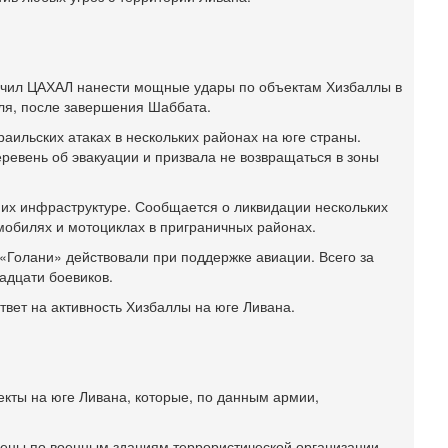
3
П
в
И
учил ЦАХАЛ нанести мощные удары по объектам Хизбаллы в
Вч
ля, после завершения Шаббата.
А
п
аильских атаках в нескольких районах на юге страны.
М
ревень об эвакуации и призвала не возвращаться в зоны
е
п
их инфраструктуре. Сообщается о ликвидации нескольких
6-
О
мобилях и мотоциклах в приграничных районах.
о
 «Голани» действовали при поддержке авиации. Всего за
И
адцати боевиков.
л
д
твет на активность Хизбаллы на юге Ливана.
6-
К
н
В
кты на юге Ливана, которые, по данным армии,
Ц
и
сены по военным зданиям террористической организации.
6-