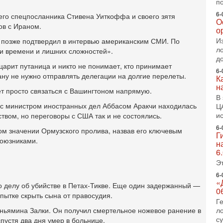
п
2-
Т
6-
го спецпосланника Стивена Уиткоффа и своего зятя
0
О
ов с Ираном.
о
П
о
И
 и позже подтвердил в интервью американским СМИ. По
о
л
ри времени и лишних сложностей».
с
д
 царит путаница и никто не понимает, кто принимает
6-
1-
ану не нужно отправлять делегации на долгие перелеты.
К
«
н
р
т просто связаться с Вашингтоном напрямую.
В
Г
е с министром иностранных дел Аббасом Аракчи находилась
Ц
м
и
ством, но переговоры с США так и не состоялись.
в
6-
ом значении Ормузского пролива, назвав его ключевым
31
Г
Т
союзниками.
н
м
6
Н
Э
Н
о
6-
«
 делу об убийстве в Петах-Тикве. Еще один задержанный —
31
0
пытке скрыть сына от правосудия.
И
Г
х
иньямина Залки. Он получил смертельное ножевое ранение в
л
В
с
спустя два дня умер в больнице.