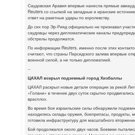
Саудовская Аравия впервые нанесла прямые авиауда
Reuters со ссылкой на западные и иранские источник
ответ на ракетные удары по королевству.
До сих пор Эр-Рияд официально не признавал участи
саудовцы через дипломатические каналы предупреди
обстрелы продолжатся.
По информации Reuters, именно после этих контактов
считают, что страны Персидского залива впервые от
военной силой, а не только дипломатией.
--
ЦАХАЛ вскрыл подземный город Хизбаллы
ЦАХАЛ раскрыл новые детали операции за рекой Лит
«Голани» в течение двух суток скрытно продвигались
врасплох.
Во время боя израильские силы обнаружили подземн
находились склады оружия, боеприпасы, продукты, 
готовила инфраструктуру для масштабного вторжени
Бой продолжался около двух часов. Боевики пыталис