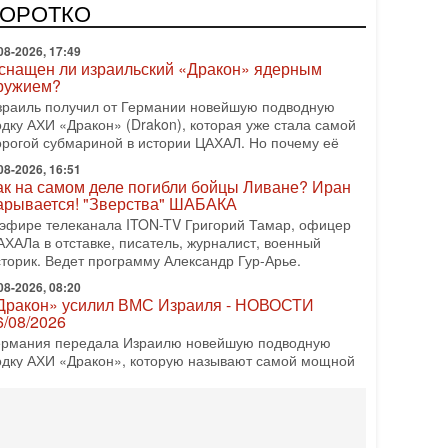
врейский политический альянс? Что произойдет с
КОРОТКО
олитическим раскладом сил, если арабский список
08-2026, 17:49
снащен ли израильский «Дракон» ядерным
ружием?
зраиль получил от Германии новейшую подводную
одку АХИ «Дракон» (Drakon), которая уже стала самой
орогой субмариной в истории ЦАХАЛ. Но почему её
08-2026, 16:51
ак на самом деле погибли бойцы Ливане? Иран
арывается! "Зверства" ШАБАКА
 эфире телеканала ITON-TV Григорий Тамар, офицер
АХАЛа в отставке, писатель, журналист, военный
сторик. Ведет программу Александр Гур-Арье.
08-2026, 08:20
Дракон» усилил ВМС Израиля - НОВОСТИ
6/08/2026
ермания передала Израилю новейшую подводную
одку АХИ «Дракон», которую называют самой мощной
убмариной на Ближнем Востоке. Передача прошла на
08-2026, 18:16
колько ещё Нетаниягу продержится у власти?
Нетаниягу вечен?» — почему предстоящие выборы в