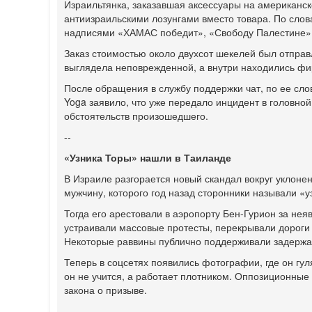
Израильтянка, заказавшая аксессуары на американск
антиизраильскими лозунгами вместо товара. По слов
надписями «ХАМАС победит», «Свободу Палестине» 
Заказ стоимостью около двухсот шекелей был отправ
выглядела неповрежденной, а внутри находились ф
После обращения в службу поддержки чат, по ее сло
Yoga заявило, что уже передало инцидент в головно
обстоятельств произошедшего.
--
«Узника Торы» нашли в Таиланде
В Израиле разгорается новый скандал вокруг уклоне
мужчину, которого год назад сторонники называли 
Тогда его арестовали в аэропорту Бен-Гурион за нея
устраивали массовые протесты, перекрывали дороги
Некоторые раввины публично поддерживали задержа
Теперь в соцсетях появились фотографии, где он гул
он не учится, а работает плотником. Оппозиционные 
закона о призыве.
--