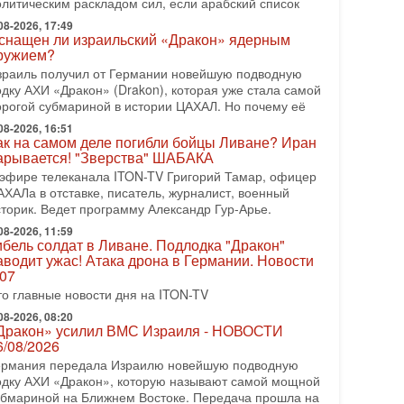
олитическим раскладом сил, если арабский список
08-2026, 08:42
рамп отменил удар по Ирану - НОВОСТИ
08-2026, 17:49
2/08/2026
снащен ли израильский «Дракон» ядерным
ружием?
резидент США Дональд Трамп сегодня заявил об
тмене подготовленного удара по Ирану после
зраиль получил от Германии новейшую подводную
бращений Тегерана и других стран региона. По его
одку АХИ «Дракон» (Drakon), которая уже стала самой
ловам,
орогой субмариной в истории ЦАХАЛ. Но почему её
08-2026, 16:51
08-2026, 17:50
ак на самом деле погибли бойцы Ливане? Иран
Русский голос» Израиля: кто заберет его на этот
арывается! "Зверства" ШАБАКА
аз?
 эфире телеканала ITON-TV Григорий Тамар, офицер
олоса русскоязычных репатриантов не раз кардинально
АХАЛа в отставке, писатель, журналист, военный
еняли политический ландшафт Израиля. Достаточно
сторик. Ведет программу Александр Гур-Арье.
спомнить взлет партии «Исраэль ба-алия», когда
08-2026, 11:59
-07-2026, 17:00
ибель солдат в Ливане. Подлодка "Дракон"
айны закрытых дверей: о чём на самом деле
аводит ужас! Атака дрона в Германии. Новости
олчат Трамп и Нетаньяху?
.07
едавний визит премьер-министра Израиля Биньямина
то главные новости дня на ITON-TV
етаньяху в США и его встреча с Дональдом Трампом
ставили больше вопросов, чем ответов. Полная
08-2026, 08:20
Дракон» усилил ВМС Израиля - НОВОСТИ
-07-2026, 15:18
6/08/2026
ран готовит покушение на Нетаниягу! Трамп не
ермания передала Израилю новейшую подводную
очет эскалации, но КСИР готовит взрыв!
одку АХИ «Дракон», которую называют самой мощной
 эфире телеканала ITON-TV СЕРГЕЙ МИГДАЛЬ,
убмариной на Ближнем Востоке. Передача прошла на