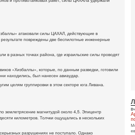
ронов и противотанковых ракет, силы ЦАХАЛа удержали
В
Ц
и
3-
И
т
избаллы» атаковали силы ЦАХАЛ, действующие в
В
в результате повреждены две беспилотные инженерные
п
А
А
и в разных точках района, где израильские силы проводят
3-
В
иков «Хизбаллы», которые, по данным разведки, готовили
ф
они находились, был нанесен авиаудар.
В
те
угим целям группировки в этом секторе юга Ливана.
С
3-
Т
0
Вч
ло землетрясение магнитудой около 4,5. Эпицентр
П
А
 десяти километров. Толчки ощущались в нескольких
в
п
не
М
а
е
серьезных разрушениях не поступало. Однако