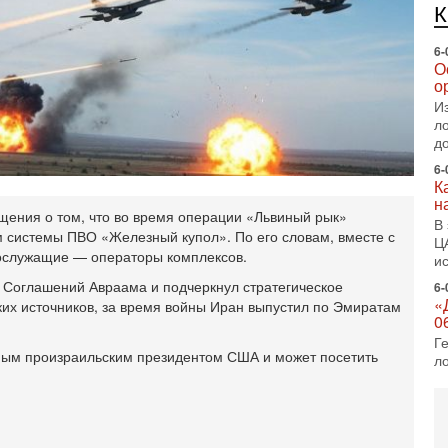
е
п
6-
О
о
И
л
д
6-
К
н
ения о том, что во время операции «Львиный рык»
В
системы ПВО «Железный купол». По его словам, вместе с
Ц
ослужащие — операторы комплексов.
и
Соглашений Авраама и подчеркнул стратегическое
6-
«
их источников, за время войны Иран выпустил по Эмиратам
0
Г
амым произраильским президентом США и может посетить
л
с
5-
С
«