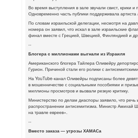
Во время выступления в зале звучали свист, крики и
Одновременно часть публики поддерживала артиста 
По словам израильской делегации, несмотря на давл
номера он заявил, что искал в зале израильские фла
финал вместе с Грецией, Швецией, Финляндией и др
--
Блогера с миллионами выгнали из Израиля
Американского блогера Тайлера Оливейру депортиров
Гурион. Причиной стали его ролики с антисемитски
На YouTube-канал Оливейры подписаны более девяти
в мошенничестве с социальными пособиями и призыв
миллионы просмотров и вызвали резкую критику.
Министерство по делам диаспоры заявило, что речь и
распространении антисемитизма. Министр Амихай Ши
на травле евреев».
--
Вместо заказа — угрозы ХАМАСа