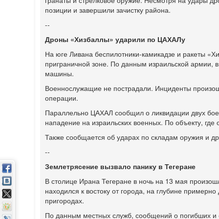
гранаты и стрелковое оружие. Несмотря на удары д
позиции и завершили зачистку района.
--
Дроны «Хизбаллы» ударили по ЦАХАЛу
На юге Ливана беспилотники-камикадзе и ракеты «Х
приграничной зоне. По данным израильской армии, 
машины.
Военнослужащие не пострадали. Инциденты произошл
операции.
Параллельно ЦАХАЛ сообщил о ликвидации двух боев
нападение на израильских военных. По объекту, где 
Также сообщается об ударах по складам оружия и др
--
Землетрясение вызвало панику в Тегеране
В столице Ирана Тегеране в ночь на 13 мая произош
находился к востоку от города, на глубине примерно
пригородах.
По данным местных служб, сообщений о погибших и 