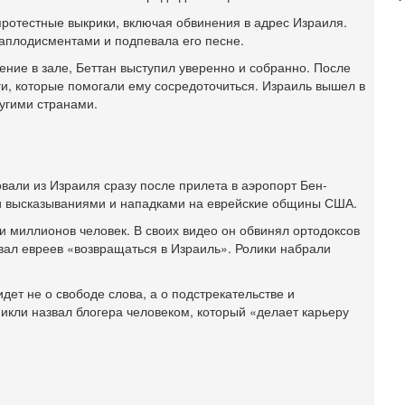
э
М
 протестные выкрики, включая обвинения в адрес Израиля.
аплодисментами и подпевала его песне.
31
Б
ение в зале, Беттан выступил уверенно и собранно. После
3
ги, которые помогали ему сосредоточиться. Израиль вышел в
С
угими странами.
д
р
г
30
И
али из Израиля сразу после прилета в аэропорт Бен-
о
ми высказываниями и нападками на еврейские общины США.
С
 миллионов человек. В своих видео он обвинял ортодоксов
н
ал евреев «возвращаться в Израиль». Ролики набрали
п
т
30
дет не о свободе слова, а о подстрекательстве и
П
кли назвал блогера человеком, который «делает карьеру
з
В
р
30
Т