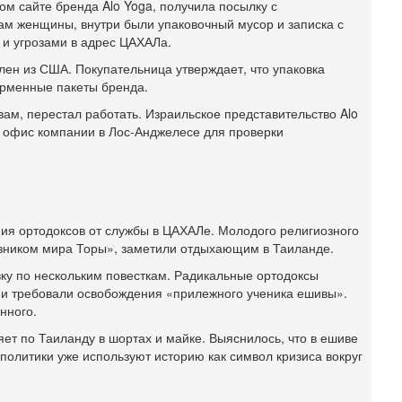
3
ом сайте бренда Alo Yoga, получила посылку с
ам женщины, внутри были упаковочный мусор и записка с
П
в
и угрозами в адрес ЦАХАЛа.
И
лен из США. Покупательница утверждает, что упаковка
Вч
ирменные пакеты бренда.
А
п
вам, перестал работать. Израильское представительство Alo
М
й офис компании в Лос-Анджелесе для проверки
е
п
6-
О
о
ния ортодоксов от службы в ЦАХАЛе. Молодого религиозного
И
«узником мира Торы», заметили отдыхающим в Таиланде.
л
д
вку по нескольким повесткам. Радикальные ортодоксы
 и требовали освобождения «прилежного ученика ешивы».
6-
К
нного.
н
яет по Таиланду в шортах и майке. Выяснилось, что в ешиве
В
политики уже используют историю как символ кризиса вокруг
Ц
и
6-