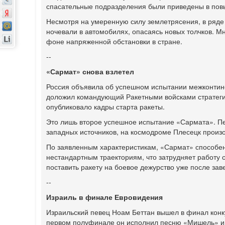
спасательные подразделения были приведены в повы
Несмотря на умеренную силу землетрясения, в ряде
ночевали в автомобилях, опасаясь новых толчков. М
фоне напряженной обстановки в стране.
--
«Сармат» снова взлетел
Россия объявила об успешном испытании межконтин
доложил командующий Ракетными войсками стратеги
опубликовало кадры старта ракеты.
Это лишь второе успешное испытание «Сармата». Пе
западных источников, на космодроме Плесецк произ
По заявленным характеристикам, «Сармат» способен 
нестандартным траекториям, что затрудняет работу
поставить ракету на боевое дежурство уже после за
--
Израиль в финале Евровидения
Израильский певец Ноам Беттан вышел в финал конк
первом полуфинале он исполнил песню «Мишель» и 