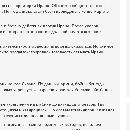
И
ры по территории Ирана. Об этом сообщает агентство
Н
и. По их данным, атаки были проведены в конце марта в
5-
Т
е в боевых действиях против Ирана. После ударов
0
ли Тегеран о готовности к дальнейшим атакам, если
П
О
ег
 интенсивность иранских атак резко снизилась. Источники
4-
крыто продемонстрировали готовность отвечать Ирану
Т
У
С
С
к
ани на юге Ливана. По данным армии, бойцы бригады
3-
 ночью через густые заросли и застали боевиков Хизбаллы
«
С
до
ые укрепления на глубине до пятнадцати метров. Там
о
мотоциклы и квадроциклы. По словам командиров, Хизбалла
3-
я в израильские населенные пункты.
Х
И
ь атаковать из разных подземных выходов, используя