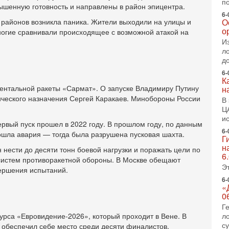
п
2-
шенную готовность и направлены в район эпицентра.
Т
6-
0
О
 районов возникла паника. Жители выходили на улицы и
о
П
ногие сравнивали происходящее с возможной атакой на
о
И
о
л
с
д
6-
1-
К
«
ентальной ракеты «Сармат». О запуске Владимиру Путину
н
р
ческого назначения Сергей Каракаев. Минобороны России
В
Г
Ц
м
и
в
рвый пуск прошел в 2022 году. В прошлом году, по данным
6-
31
ошла авария — тогда была разрушена пусковая шахта.
Г
Т
н
нести до десяти тонн боевой нагрузки и поражать цели по
м
6
 систем противоракетной обороны. В Москве обещают
Н
Э
вершения испытаний.
Н
о
6-
«
31
0
И
Г
х
л
урса «Евровидение-2026», который проходит в Вене. В
В
с
обеспечил себе место среди десяти финалистов.