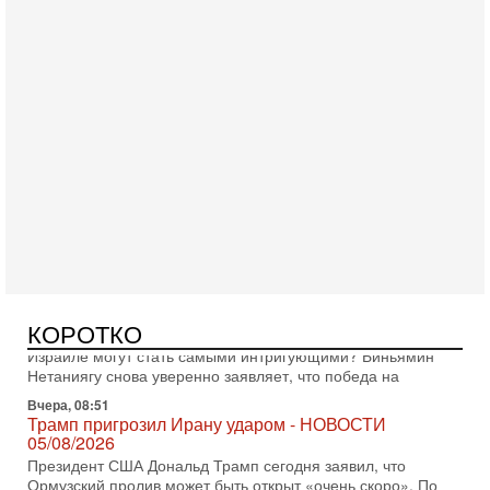
Сегодня, 08:20
«Дракон» усилил ВМС Израиля - НОВОСТИ
06/08/2026
Германия передала Израилю новейшую подводную лодку
АХИ «Дракон», которую называют самой мощной
субмариной на Ближнем Востоке. Передача прошла на
Вчера, 18:16
Сколько ещё Нетаниягу продержится у власти?
КОРОТКО
«Нетаниягу вечен?» — почему предстоящие выборы в
Израиле могут стать самыми интригующими? Биньямин
Нетаниягу снова уверенно заявляет, что победа на
Вчера, 08:51
Трамп пригрозил Ирану ударом - НОВОСТИ
05/08/2026
Президент США Дональд Трамп сегодня заявил, что
Ормузский пролив может быть открыт «очень скоро». По