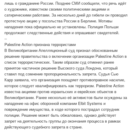
лишь о гражданине России. Позднее СМИ сообщили, что речь идёт
о художнике, известном своими политическими акциями и
сатирическими работами. За несколько дней до гибели он проводил
протестную акцию у посольства России в Берлине. Мотивы
нападения пока официально не установлены. Полиция Польши
продолжает следственные действия и опрашивает свидетелей.
--
Palestine Action признана террористами
В Великобритании Апелляционный суд признал обоснованным
решение правительства о включении организации Palestine Action в
список террористических. Таким образом суд отменил ранее
принятое частичное решение Высокого суда Лондона, который
ставил под сомнение пропорциональность запрета. Судья Сью
Карр заявила, что организация поощряет противоправное насилие,
которое следует квалифицировать как терроризм. Palestine Action
известна акциями против израильских и еврейских объектов в
Великобритании. Ранее несколько её активистов были осуждены за
нападение на офис оборонной компании Elbit Systems и
повреждение имущества, в ходе которого пострадал сотрудник
полиции. Решение может быть обжаловано, однако действует
запрет на деятельность группы до окончания процесса в рамках
действующего судебного запрета в стране.