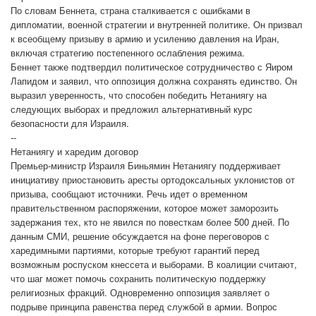
По словам Беннета, страна сталкивается с ошибками в
дипломатии, военной стратегии и внутренней политике. Он призвал
к всеобщему призыву в армию и усилению давления на Иран,
включая стратегию постепенного ослабления режима.
Беннет также подтвердил политическое сотрудничество с Яиром
Лапидом и заявил, что оппозиция должна сохранять единство. Он
выразил уверенность, что способен победить Нетаниягу на
следующих выборах и предложил альтернативный курс
безопасности для Израиля.
--
Нетаниягу и харедим договор
Премьер-министр Израиля Биньямин Нетаниягу поддерживает
инициативу приостановить аресты ортодоксальных уклонистов от
призыва, сообщают источники. Речь идет о временном
правительственном распоряжении, которое может заморозить
задержания тех, кто не явился по повесткам более 500 дней. По
данным СМИ, решение обсуждается на фоне переговоров с
харедимными партиями, которые требуют гарантий перед
возможным роспуском кнессета и выборами. В коалиции считают,
что шаг может помочь сохранить политическую поддержку
религиозных фракций. Одновременно оппозиция заявляет о
подрыве принципа равенства перед службой в армии. Вопрос