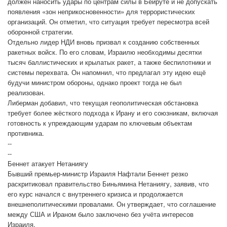
должен наносить удары по центрам силы в Бейруте и не допускать
появления «зон неприкосновенности» для террористических
организаций. Он отметил, что ситуация требует пересмотра всей
оборонной стратегии.
Отдельно лидер НДИ вновь призвал к созданию собственных
ракетных войск. По его словам, Израилю необходимы десятки
тысяч баллистических и крылатых ракет, а также беспилотники и
системы перехвата. Он напомнил, что предлагал эту идею ещё
будучи министром обороны, однако проект тогда не был
реализован.
Либерман добавил, что текущая геополитическая обстановка
требует более жёсткого подхода к Ирану и его союзникам, включая
готовность к упреждающим ударам по ключевым объектам
противника.
--
--
Беннет атакует Нетаниягу
Бывший премьер-министр Израиля Нафтали Беннет резко
раскритиковал правительство Биньямина Нетаниягу, заявив, что
его курс начался с внутреннего кризиса и продолжается
внешнеполитическими провалами. Он утверждает, что соглашение
между США и Ираном было заключено без учёта интересов
Израиля.