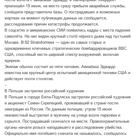
произошёл 15 июня, на место сразу прибыли аварийные службы,
сообщили представители базы. О пострадавших и возможных
жертвах на момент публикации данных не сообщается,
расследование причин катастрофы продолжается.
В соцсетях и американских СМИ появились кадры с места падения
самолёта. На них виден крупный столб чёрного дыма над пустыней
Мохаве. B-52 Stratofortress — один из самых старых и
одновременно ключевых стратегических бомбардировщиков ВВС
США, способный нести широкий спектр вооружений, включая
ядерное.
Экипаж обычно состоит из пяти человек. Авиабаза Эдвардс
известна как крупный центр испытаний авиационной техники США и
действует почти столетие.
--
В Польше застрелен российский художник
В Польше в городе Бяла-Подляска застрелен российский художник
и акционист Семен Скрепецкий, проживавший в стране после
эмиграции из России. По данным полиции, утром 15 июня
неизвестный выстрелил в мужчину на улице возле парковки и
скрылся. Пострадавший скончался на месте. Правоохранительные
органы начали розыск нападавшего и расследование убийства.
Официально имя погибшего сначала не называлось, сообщалось