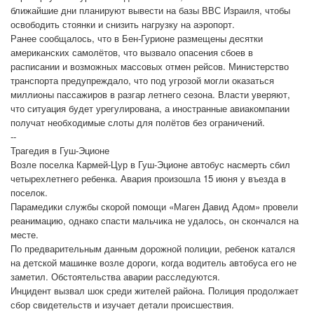
ближайшие дни планируют вывести на базы ВВС Израиля, чтобы
освободить стоянки и снизить нагрузку на аэропорт.
Ранее сообщалось, что в Бен-Гурионе размещены десятки
американских самолётов, что вызвало опасения сбоев в
расписании и возможных массовых отмен рейсов. Министерство
транспорта предупреждало, что под угрозой могли оказаться
миллионы пассажиров в разгар летнего сезона. Власти уверяют,
что ситуация будет урегулирована, а иностранные авиакомпании
получат необходимые слоты для полётов без ограничений.
--
Трагедия в Гуш-Эционе
Возле поселка Кармей-Цур в Гуш-Эционе автобус насмерть сбил
четырехлетнего ребенка. Авария произошла 15 июня у въезда в
поселок.
Парамедики службы скорой помощи «Маген Давид Адом» провели
реанимацию, однако спасти мальчика не удалось, он скончался на
месте.
По предварительным данным дорожной полиции, ребенок катался
на детской машинке возле дороги, когда водитель автобуса его не
заметил. Обстоятельства аварии расследуются.
Инцидент вызвал шок среди жителей района. Полиция продолжает
сбор свидетельств и изучает детали происшествия.