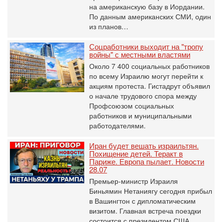
на американскую базу в Иордании.
По данным американских СМИ, один
из планов…
Соцработники выходит на "тропу
войны" с местными властями
Около 7 400 социальных работников
по всему Израилю могут перейти к
акциям протеста. Гистадрут объявил
о начале трудового спора между
Профсоюзом социальных
работников и муниципальными
работодателями.
Иран будет вешать израильтян.
Похищение детей. Теракт в
Париже. Европа пылает. Новости
28.07
Премьер-министр Израиля
Биньямин Нетаниягу сегодня прибыл
в Вашингтон с дипломатическим
визитом. Главная встреча поездки
состоится с президентом США