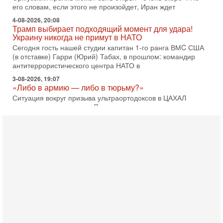
его словам, если этого не произойдет, Иран ждет
4-08-2026, 20:08
Трамп выбирает подходящий момент для удара!
Украину никогда не примут в НАТО
Сегодня гость нашей студии капитан 1-го ранга ВМC США
(в отставке) Гарри (Юрий) Табах, в прошлом: командир
антитеррористического центра НАТО в
3-08-2026, 19:07
«Либо в армию — либо в тюрьму?»
Ситуация вокруг призыва ультраортодоксов в ЦАХАЛ
достигла точки кипения. Попытки принять закон,
освобождающий уклоняющихся харедим от арестов,
3-08-2026, 17:18
Хватит отменять атаки! ЦАХАЛ - не игрушка!
Израиль готов ударить по Ирану!
В эфире телеканала ITON-TV Григорий Тамар, офицер
ЦАХАЛа в отставке, писатель, журналист, военный историк.
Ведет программу Александр Гур-Арье.
3-08-2026, 15:23
Иран задыхается. КСИР готовит удар! Россия теряет
последних союзников. Путин - псих!
В эфире ITON-TV доктор Эльдар Намазов , историк,