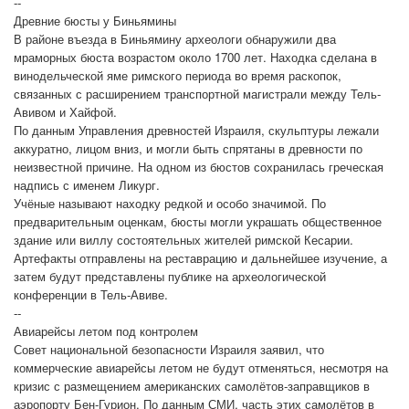
--
Древние бюсты у Биньямины
В районе въезда в Биньямину археологи обнаружили два
мраморных бюста возрастом около 1700 лет. Находка сделана в
винодельческой яме римского периода во время раскопок,
связанных с расширением транспортной магистрали между Тель-
Авивом и Хайфой.
По данным Управления древностей Израиля, скульптуры лежали
аккуратно, лицом вниз, и могли быть спрятаны в древности по
неизвестной причине. На одном из бюстов сохранилась греческая
надпись с именем Ликург.
Учёные называют находку редкой и особо значимой. По
предварительным оценкам, бюсты могли украшать общественное
здание или виллу состоятельных жителей римской Кесарии.
Артефакты отправлены на реставрацию и дальнейшее изучение, а
затем будут представлены публике на археологической
конференции в Тель-Авиве.
--
Авиарейсы летом под контролем
Совет национальной безопасности Израиля заявил, что
коммерческие авиарейсы летом не будут отменяться, несмотря на
кризис с размещением американских самолётов-заправщиков в
аэропорту Бен-Гурион. По данным СМИ, часть этих самолётов в