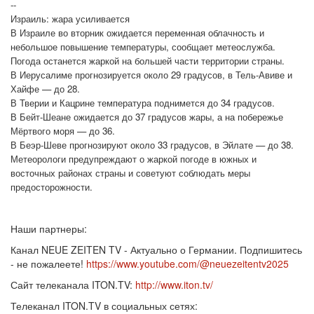
--
Израиль: жара усиливается
В Израиле во вторник ожидается переменная облачность и
небольшое повышение температуры, сообщает метеослужба.
Погода останется жаркой на большей части территории страны.
В Иерусалиме прогнозируется около 29 градусов, в Тель-Авиве и
Хайфе — до 28.
В Тверии и Кацрине температура поднимется до 34 градусов.
В Бейт-Шеане ожидается до 37 градусов жары, а на побережье
Мёртвого моря — до 36.
В Беэр-Шеве прогнозируют около 33 градусов, в Эйлате — до 38.
Метеорологи предупреждают о жаркой погоде в южных и
восточных районах страны и советуют соблюдать меры
предосторожности.
Наши партнеры:
Канал NEUE ZEITEN TV - Актуально о Германии. Подпишитесь
- не пожалеете!
https://www.youtube.com/@neuezeitentv2025
Сайт телеканала ITON.TV:
http://www.iton.tv/
Телеканал ITON.TV в социальных сетях: