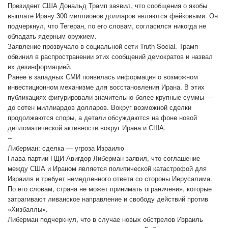
Президент США Дональд Трамп заявил, что сообщения о якобы
выплате Ирану 300 миллионов долларов являются фейковыми. Он
подчеркнул, что Тегеран, по его словам, согласился никогда не
обладать ядерным оружием.
Заявление прозвучало в социальной сети Truth Social. Трамп
обвинил в распространении этих сообщений демократов и назвал
их дезинформацией.
Ранее в западных СМИ появилась информация о возможном
инвестиционном механизме для восстановления Ирана. В этих
публикациях фигурировали значительно более крупные суммы —
до сотен миллиардов долларов. Вокруг возможной сделки
продолжаются споры, а детали обсуждаются на фоне новой
дипломатической активности вокруг Ирана и США.
--
Либерман: сделка — угроза Израилю
Глава партии НДИ Авигдор Либерман заявил, что соглашение
между США и Ираном является политической катастрофой для
Израиля и требует немедленного ответа со стороны Иерусалима.
По его словам, страна не может принимать ограничения, которые
затрагивают ливанское направление и свободу действий против
«Хизбаллы».
Либерман подчеркнул, что в случае новых обстрелов Израиль