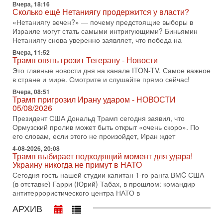
Вчера, 18:16
Иран доведет Трампа до крайних мер? Разбор и
Сколько ещё Нетаниягу продержится у власти?
оценка от военного обозревателя Давида Шарпа
«Нетаниягу вечен?» — почему предстоящие выборы в
Ситуация вокруг противостояния Ирана и США накаляется
Израиле могут стать самыми интригующими? Биньямин
с каждым днем. Почему Трамп в самый последний момент
Нетаниягу снова уверенно заявляет, что победа на
отменил решение о нанесении тяжелых ударов
Вчера, 11:52
30-07-2026, 16:54
Трамп опять грозит Тегерану - Новости
Покупатель авиакомпании «Аркия» намерен
Это главные новости дня на канале ITON-TV. Самое важное
запретить полеты по субботам!
в стране и мире. Смотрите и слушайте прямо сейчас!
Вокруг возможной продажи авиакомпании «Аркия»
Вчера, 08:51
разгорается громкий конфликт.
Трамп пригрозил Ирану ударом - НОВОСТИ
30-07-2026, 08:16
05/08/2026
Трамп готовит удар по Ирану - НОВОСТИ 30/07/2026
Президент США Дональд Трамп сегодня заявил, что
Президент США Дональд Трамп сегодня рассматривает
Ормузский пролив может быть открыт «очень скоро». По
возможность масштабной военной операции против Ирана
его словам, если этого не произойдет, Иран ждет
после ракетной атаки на американскую базу в
4-08-2026, 20:08
Трамп выбирает подходящий момент для удара!
29-07-2026, 18:28
Украину никогда не примут в НАТО
Трамп взбешен атакой на базы! Иран играет с огнем.
Израиль меняет курс
Сегодня гость нашей студии капитан 1-го ранга ВМC США
В эфире телеканала ITON-TV политолог Цви Маген,
(в отставке) Гарри (Юрий) Табах, в прошлом: командир
дипломат, в прошлом - старший офицер военной разведки
антитеррористического центра НАТО в
АМАН, глава спецслужбы "Натив", ‎Чрезвычайный и
АРХИВ
29-07-2026, 15:31