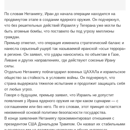
По словам Нетаниягу, Иран до начала операции находился на
продвинутом этапе в создании ядерного оружия. Он подчеркнул,
что без решительных действий Израиля у Тегерана уже могли бы
быть атомные бомбы, что поставило бы под угрозу миллионы
граждан.
Премьер отметил, что операция изменила стратегический баланс и
нанесла серьезный ущерб так называемой иранской «осьи террора»
в регионе. Он заявил, что удары наносились по объектам в Газе,
Ливане и других направлениях, где действуют союзные Ирану
силы.
Отдельно Нетаниягу поблагодарил военных ЦАХАЛа и израильское
общество за стойкость в условиях войны. Он подчеркнул, что
страна выдержала тяжелое испытание и продолжит защищать себя
от любых угроз.
Говоря о будущем, премьер заявил, что Израиль не допустит
появления у Ирана ядерного оружия ни при каком сценарии — с
соглашением или без него. По его словам, этот принцип остается
неизменной основой политики безопасности государства.
В конце заявления Нетаниягу прокомментировал отношения с
президентом США Дональдом Трампом. Он назвал их стабильными
и основанными на взаимном уважении и общих интересах,