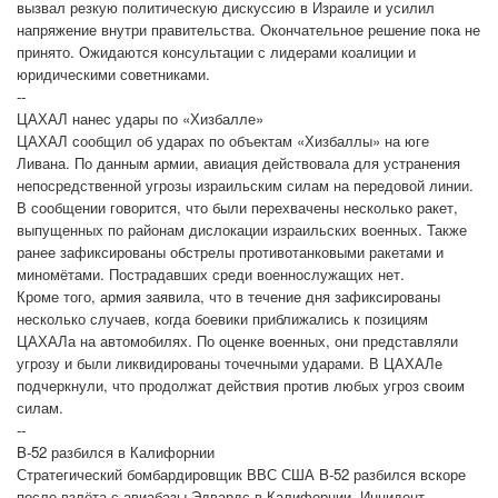
вызвал резкую политическую дискуссию в Израиле и усилил
напряжение внутри правительства. Окончательное решение пока не
принято. Ожидаются консультации с лидерами коалиции и
юридическими советниками.
--
ЦАХАЛ нанес удары по «Хизбалле»
ЦАХАЛ сообщил об ударах по объектам «Хизбаллы» на юге
Ливана. По данным армии, авиация действовала для устранения
непосредственной угрозы израильским силам на передовой линии.
В сообщении говорится, что были перехвачены несколько ракет,
выпущенных по районам дислокации израильских военных. Также
ранее зафиксированы обстрелы противотанковыми ракетами и
миномётами. Пострадавших среди военнослужащих нет.
Кроме того, армия заявила, что в течение дня зафиксированы
несколько случаев, когда боевики приближались к позициям
ЦАХАЛа на автомобилях. По оценке военных, они представляли
угрозу и были ликвидированы точечными ударами. В ЦАХАЛе
подчеркнули, что продолжат действия против любых угроз своим
силам.
--
B-52 разбился в Калифорнии
Стратегический бомбардировщик ВВС США B-52 разбился вскоре
после взлёта с авиабазы Эдвардс в Калифорнии. Инцидент