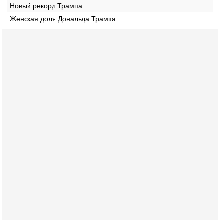
Новый рекорд Трампа
Женская доля Дональда Трампа
Вчера, 17:49
Оснащен ли израильский «Дракон» ядерным