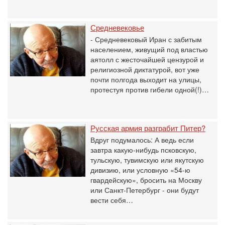
Средневековье
- Средневековый Иран с забитым
населением, живущий под властью
аятолл с жесточайшей цензурой и
религиозной диктатурой, вот уже
почти полгода выходит на улицы,
протестуя против гибели одной(!)…
Русская армия разграбит Питер?
Вдруг подумалось: А ведь если
завтра какую-нибудь псковскую,
тульскую, тувимскую или якутскую
дивизию, или условную «54-ю
гвардейскую», бросить на Москву
или Санкт-Петербург - они будут
вести себя…