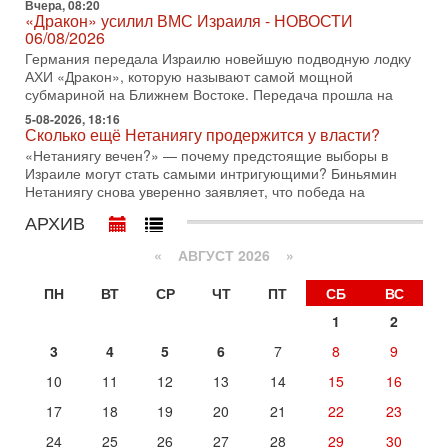
Вчера, 08:20
достижении исторического соглашения о полном
«Дракон» усилил ВМС Израиля - НОВОСТИ
разоружении ХАМАСа и других вооруженных группировок в
06/08/2026
Германия передала Израилю новейшую подводную лодку
30-07-2026, 17:59
Иран доведет Трампа до крайних мер? Разбор и
АХИ «Дракон», которую называют самой мощной
оценка от военного обозревателя Давида Шарпа
субмариной на Ближнем Востоке. Передача прошла на
Ситуация вокруг противостояния Ирана и США накаляется
5-08-2026, 18:16
с каждым днем. Почему Трамп в самый последний момент
Сколько ещё Нетаниягу продержится у власти?
отменил решение о нанесении тяжелых ударов
«Нетаниягу вечен?» — почему предстоящие выборы в
Израиле могут стать самыми интригующими? Биньямин
30-07-2026, 16:54
Нетаниягу снова уверенно заявляет, что победа на
Покупатель авиакомпании «Аркия» намерен
запретить полеты по субботам!
АРХИВ
Вокруг возможной продажи авиакомпании «Аркия»
разгорается громкий конфликт.
«
АВГУСТ 2026 »
30-07-2026, 08:16
ПН
ВТ
СР
ЧТ
ПТ
СБ
ВС
Трамп готовит удар по Ирану - НОВОСТИ 30/07/2026
Президент США Дональд Трамп сегодня рассматривает
1
2
возможность масштабной военной операции против Ирана
3
4
5
6
7
8
9
после ракетной атаки на американскую базу в
29-07-2026, 18:28
10
11
12
13
14
15
16
Трамп взбешен атакой на базы! Иран играет с огнем.
17
18
19
20
21
22
23
Израиль меняет курс
В эфире телеканала ITON-TV политолог Цви Маген,
24
25
26
27
28
29
30