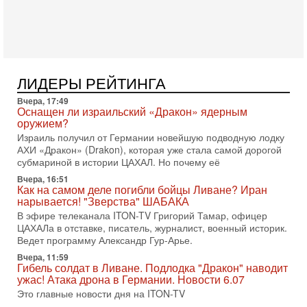
Тегерана и других стран региона. По его словам,
1-08-2026, 17:50
«Русский голос» Израиля: кто заберет его на этот
раз?
Голоса русскоязычных репатриантов не раз кардинально
меняли политический ландшафт Израиля. Достаточно
ЛИДЕРЫ РЕЙТИНГА
вспомнить взлет партии «Исраэль ба-алия», когда
Вчера, 17:49
31-07-2026, 17:00
Оснащен ли израильский «Дракон» ядерным
Тайны закрытых дверей: о чём на самом деле
оружием?
молчат Трамп и Нетаньяху?
Израиль получил от Германии новейшую подводную лодку
Недавний визит премьер-министра Израиля Биньямина
АХИ «Дракон» (Drakon), которая уже стала самой дорогой
Нетаньяху в США и его встреча с Дональдом Трампом
субмариной в истории ЦАХАЛ. Но почему её
оставили больше вопросов, чем ответов. Полная
Вчера, 16:51
31-07-2026, 15:18
Как на самом деле погибли бойцы Ливане? Иран
Иран готовит покушение на Нетаниягу! Трамп не
нарывается! "Зверства" ШАБАКА
хочет эскалации, но КСИР готовит взрыв!
В эфире телеканала ITON-TV Григорий Тамар, офицер
В эфире телеканала ITON-TV СЕРГЕЙ МИГДАЛЬ, эксперт
ЦАХАЛа в отставке, писатель, журналист, военный историк.
по вопросам безопасности, офицер запаса
Ведет программу Александр Гур-Арье.
Международного управления полиции Израиля, автор
Вчера, 11:59
Гибель солдат в Ливане. Подлодка "Дракон" наводит
31-07-2026, 09:02
Битва за разоружение ХАМАСа - НОВОСТИ
ужас! Атака дрона в Германии. Новости 6.07
31/07/2026
Это главные новости дня на ITON-TV
Сегодня президент США Дональд Трамп заявил о