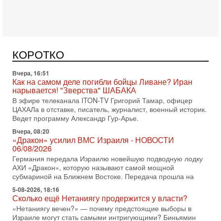
оружием?
Израиль получил от Германии новейшую подводную лодку
АХИ «Дракон» (Drakon), которая уже стала самой дорогой
субмариной в истории ЦАХАЛ. Но почему её
Вчера, 16:51
КОРОТКО
Как на самом деле погибли бойцы Ливане? Иран
нарывается! "Зверства" ШАБАКА
В эфире телеканала ITON-TV Григорий Тамар, офицер
ЦАХАЛа в отставке, писатель, журналист, военный историк.
Ведет программу Александр Гур-Арье.
Вчера, 08:20
«Дракон» усилил ВМС Израиля - НОВОСТИ
06/08/2026
Германия передала Израилю новейшую подводную лодку
АХИ «Дракон», которую называют самой мощной
субмариной на Ближнем Востоке. Передача прошла на
5-08-2026, 18:16
Сколько ещё Нетаниягу продержится у власти?
«Нетаниягу вечен?» — почему предстоящие выборы в
Израиле могут стать самыми интригующими? Биньямин
Нетаниягу снова уверенно заявляет, что победа на
5-08-2026, 08:51