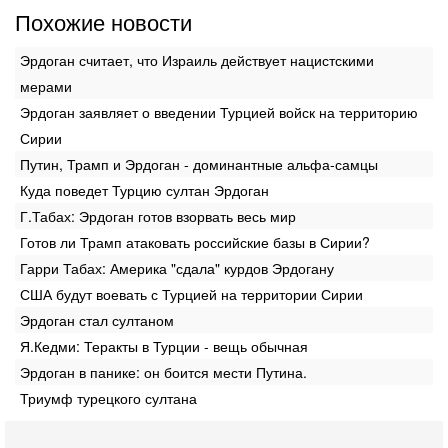
Похожие новости
Эрдоган считает, что Израиль действует нацистскими
мерами
Эрдоган заявляет о введении Турцией войск на территорию
Сирии
Путин, Трамп и Эрдоган - доминантные альфа-самцы
Куда поведет Турцию султан Эрдоган
Г.Табах: Эрдоган готов взорвать весь мир
Готов ли Трамп атаковать российские базы в Сирии?
Гарри Табах: Америка "сдала" курдов Эрдогану
США будут воевать с Турцией на территории Сирии
Эрдоган стал султаном
Я.Кедми: Теракты в Турции - вещь обычная
Эрдоган в панике: он боится мести Путина.
Триумф турецкого султана