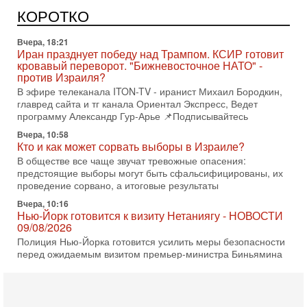
Вчера, 18:21
КОРОТКО
Иран празднует победу над Трампом. КСИР готовит
кровавый переворот. "Бижневосточное НАТО" -
против Израиля?
В эфире телеканала ITON-TV - иранист Михаил Бородкин,
главред сайта и тг канала Ориентал Экспресс, Ведет
программу Александр Гур-Арье 📌Подписывайтесь
Вчера, 10:58
Кто и как может сорвать выборы в Израиле?
В обществе все чаще звучат тревожные опасения:
предстоящие выборы могут быть сфальсифицированы, их
проведение сорвано, а итоговые результаты
Вчера, 10:16
Нью-Йорк готовится к визиту Нетаниягу - НОВОСТИ
09/08/2026
Полиция Нью-Йорка готовится усилить меры безопасности
перед ожидаемым визитом премьер-министра Биньямина
Нетаниягу на Генассамблею ООН в сентябре. По
8-08-2026, 16:56
Еврейский кандидат в арабской партии — зачем?
Израильская политика может получить неожиданный
поворот: еврейский кандидат — на реальном месте в
списке одной из арабских партий. Причем речь идет