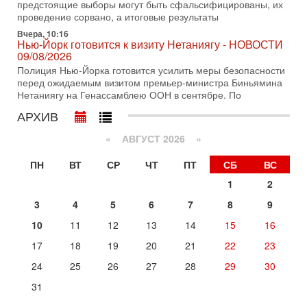
предстоящие выборы могут быть сфальсифицированы, их
Президент США Дональд Трамп объявил о возобновлении
проведение сорвано, а итоговые результаты
переговоров с Ираном, но Тегеран пока не подтвердил
готовность к диалогу. По словам американского
Вчера, 10:16
Нью-Йорк готовится к визиту Нетаниягу - НОВОСТИ
2-08-2026, 08:42
09/08/2026
Трамп отменил удар по Ирану - НОВОСТИ
Полиция Нью-Йорка готовится усилить меры безопасности
02/08/2026
перед ожидаемым визитом премьер-министра Биньямина
Президент США Дональд Трамп сегодня заявил об отмене
Нетаниягу на Генассамблею ООН в сентябре. По
подготовленного удара по Ирану после обращений
Тегерана и других стран региона. По его словам,
АРХИВ
1-08-2026, 17:50
«
АВГУСТ 2026 »
«Русский голос» Израиля: кто заберет его на этот
раз?
ПН
ВТ
СР
ЧТ
ПТ
СБ
ВС
Голоса русскоязычных репатриантов не раз кардинально
меняли политический ландшафт Израиля. Достаточно
1
2
вспомнить взлет партии «Исраэль ба-алия», когда
3
4
5
6
7
8
9
31-07-2026, 17:00
Тайны закрытых дверей: о чём на самом деле
10
11
12
13
14
15
16
молчат Трамп и Нетаньяху?
17
18
19
20
21
22
23
Недавний визит премьер-министра Израиля Биньямина
Нетаньяху в США и его встреча с Дональдом Трампом
24
25
26
27
28
29
30
оставили больше вопросов, чем ответов. Полная
31
Сегодня, 08:58
Израиль готов к войне с Ираном - НОВОСТИ