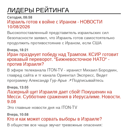
освобождающий уклоняющихся харедим от арестов,
ЛИДЕРЫ РЕЙТИНГА
3-08-2026, 17:18
Хватит отменять атаки! ЦАХАЛ - не игрушка!
Сегодня, 08:58
Израиль готов ударить по Ирану!
Израиль готов к войне с Ираном - НОВОСТИ
В эфире телеканала ITON-TV Григорий Тамар, офицер
10/08/2026
ЦАХАЛа в отставке, писатель, журналист, военный историк.
Высокопоставленный представитель израильских сил
Ведет программу Александр Гур-Арье.
безопасности заявил, что Израиль готов самостоятельно
3-08-2026, 15:23
продолжить противостояние с Ираном, если США
Иран задыхается. КСИР готовит удар! Россия теряет
Вчера, 18:21
последних союзников. Путин - псих!
Иран празднует победу над Трампом. КСИР готовит
В эфире ITON-TV доктор Эльдар Намазов , историк,
кровавый переворот. "Бижневосточное НАТО" -
политолог, в прошлом – помощник Президента
против Израиля?
Азербайджана Гейдара Алиева . Ведет программу
В эфире телеканала ITON-TV - иранист Михаил Бородкин,
Александр
главред сайта и тг канала Ориентал Экспресс, Ведет
программу Александр Гур-Арье 📌Подписывайтесь
3-08-2026, 11:09
Выборы в Израиле в опасности?! ШАБАК формирует
Вчера, 13:55
спецотдел
Лазерный щит Израиля дает сбой! Покушенин на
Месси. Субботние сражения в Иерусалиме. Новости.
В этом выпуске мы разбираем одну из самых тревожных
9.08
тем израильской политики. Известно, что израильская
Служба общей безопасности (ШАБАК) создала
Это главные новости дня на ITON-TV
Вчера, 10:58
3-08-2026, 08:32
Кто и как может сорвать выборы в Израиле?
Трамп и Иран: последний шанс - НОВОСТИ
03/08/2026
В обществе все чаще звучат тревожные опасения: