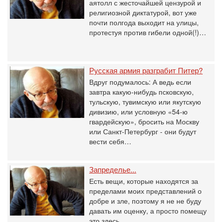
аятолл с жесточайшей цензурой и
религиозной диктатурой, вот уже
почти полгода выходит на улицы,
протестуя против гибели одной(!)…
Русская армия разграбит Питер?
Вдруг подумалось: А ведь если
завтра какую-нибудь псковскую,
тульскую, тувимскую или якутскую
дивизию, или условную «54-ю
гвардейскую», бросить на Москву
или Санкт-Петербург - они будут
вести себя…
Запределье...
Есть вещи, которые находятся за
пределами моих представлений о
добре и зле, поэтому я не не буду
давать им оценку, а просто помещу
это здесь…