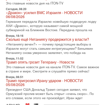
Это главные новости дня на ITON-TV
достижении исторического соглашения о полном
разоружении ХАМАСа и других вооруженных группировок в
Сегодня, 08:20
«Дракон» усилил ВМС Израиля - НОВОСТИ
30-07-2026, 17:59
06/08/2026
Иран доведет Трампа до крайних мер? Разбор и
Германия передала Израилю новейшую подводную лодку
оценка от военного обозревателя Давида Шарпа
АХИ «Дракон», которую называют самой мощной
Ситуация вокруг противостояния Ирана и США накаляется
субмариной на Ближнем Востоке. Передача прошла на
с каждым днем. Почему Трамп в самый последний момент
отменил решение о нанесении тяжелых ударов
Вчера, 18:16
Сколько ещё Нетаниягу продержится у власти?
30-07-2026, 16:54
«Нетаниягу вечен?» — почему предстоящие выборы в
Покупатель авиакомпании «Аркия» намерен
Израиле могут стать самыми интригующими? Биньямин
запретить полеты по субботам!
Нетаниягу снова уверенно заявляет, что победа на
Вокруг возможной продажи авиакомпании «Аркия»
Вчера, 11:52
разгорается громкий конфликт.
Трамп опять грозит Тегерану - Новости
30-07-2026, 08:16
Это главные новости дня на канале ITON-TV. Самое важное
Трамп готовит удар по Ирану - НОВОСТИ 30/07/2026
в стране и мире. Смотрите и слушайте прямо сейчас!
Президент США Дональд Трамп сегодня рассматривает
Вчера, 08:51
возможность масштабной военной операции против Ирана
Трамп пригрозил Ирану ударом - НОВОСТИ
после ракетной атаки на американскую базу в
05/08/2026
29-07-2026, 18:28
Президент США Дональд Трамп сегодня заявил, что
Трамп взбешен атакой на базы! Иран играет с огнем.
Ормузский пролив может быть открыт «очень скоро». По
Израиль меняет курс
его словам, если этого не произойдет, Иран ждет
В эфире телеканала ITON-TV политолог Цви Маген,
АРХИВ