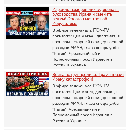
Израиль намерен ликвидировать
руководства Ирана и сменить
режим! Эрдоган мечтает об
Иерусалиме
В эфире телеканала ITON-TV
политолог Цви Маген , дипломат, в
прошлом - старший офицер военной
разведки АМАН, глава спецслужбы
"Натив", ‎Чрезвычайный и
Полномочный посол Израиля в
России и Украине.…
Война вокруг пролива: Трамп грозит
Ирану катастрофой!
В эфире телеканала ITON-TV
политолог Цви Маген, дипломат, в
прошлом - старший офицер военной
разведки АМАН, глава спецслужбы
"Натив", ‎Чрезвычайный и
Полномочный посол Израиля в
России и Украине.…