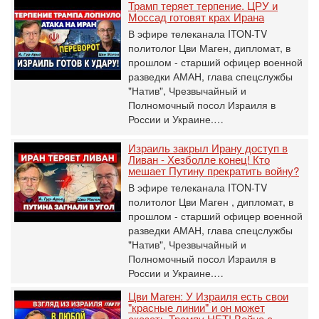
Трамп теряет терпение. ЦРУ и
Моссад готовят крах Ирана
В эфире телеканала ITON-TV
политолог Цви Маген, дипломат, в
прошлом - старший офицер военной
разведки АМАН, глава спецслужбы
"Натив", ‎Чрезвычайный и
Полномочный посол Израиля в
России и Украине.…
Израиль закрыл Ирану доступ в
Ливан - Хезболле конец! Кто
мешает Путину прекратить войну?
В эфире телеканала ITON-TV
политолог Цви Маген , дипломат, в
прошлом - старший офицер военной
разведки АМАН, глава спецслужбы
"Натив", ‎Чрезвычайный и
Полномочный посол Израиля в
России и Украине.…
Цви Маген: У Израиля есть свои
"красные линии" и он может
сказать Трампу НЕТ! Война с