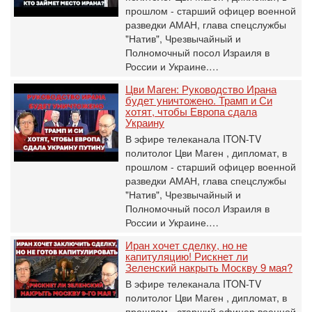
прошлом - старший офицер военной
разведки АМАН, глава спецслужбы
"Натив", ‎Чрезвычайный и
Полномочный посол Израиля в
России и Украине.…
Цви Маген: Руководство Ирана
будет уничтожено. Трамп и Си
хотят, чтобы Европа сдала
Украину
В эфире телеканала ITON-TV
политолог Цви Маген , дипломат, в
прошлом - старший офицер военной
разведки АМАН, глава спецслужбы
"Натив", ‎Чрезвычайный и
Полномочный посол Израиля в
России и Украине.…
Иран хочет сделку, но не
капитуляцию! Рискнет ли
Зеленский накрыть Москву 9 мая?
В эфире телеканала ITON-TV
политолог Цви Маген , дипломат, в
прошлом - старший офицер военной