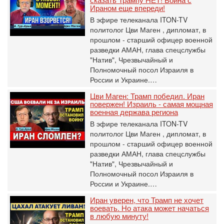
Ираном еще впереди!
В эфире телеканала ITON-TV
политолог Цви Маген , дипломат, в
прошлом - старший офицер военной
разведки АМАН, глава спецслужбы
"Натив", ‎Чрезвычайный и
Полномочный посол Израиля в
России и Украине.…
Цви Маген: Трамп победил. Иран
повержен! Израиль - самая мощная
военная держава региона
В эфире телеканала ITON-TV
политолог Цви Маген , дипломат, в
прошлом - старший офицер военной
разведки АМАН, глава спецслужбы
"Натив", ‎Чрезвычайный и
Полномочный посол Израиля в
России и Украине.…
Иран уверен, что Трамп не хочет
воевать. Но атака может начаться
в любую минуту!