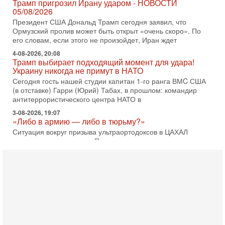
Трамп пригрозил Ирану ударом - НОВОСТИ
05/08/2026
Президент США Дональд Трамп сегодня заявил, что
Ормузский пролив может быть открыт «очень скоро». По
его словам, если этого не произойдет, Иран ждет
4-08-2026, 20:08
Трамп выбирает подходящий момент для удара!
Украину никогда не примут в НАТО
Сегодня гость нашей студии капитан 1-го ранга ВМC США
(в отставке) Гарри (Юрий) Табах, в прошлом: командир
антитеррористического центра НАТО в
3-08-2026, 19:07
«Либо в армию — либо в тюрьму?»
Ситуация вокруг призыва ультраортодоксов в ЦАХАЛ
достигла точки кипения. Попытки принять закон,
освобождающий уклоняющихся харедим от арестов,
3-08-2026, 17:18
Хватит отменять атаки! ЦАХАЛ - не игрушка!
Израиль готов ударить по Ирану!
В эфире телеканала ITON-TV Григорий Тамар, офицер
ЦАХАЛа в отставке, писатель, журналист, военный историк.
Ведет программу Александр Гур-Арье.
3-08-2026, 15:23