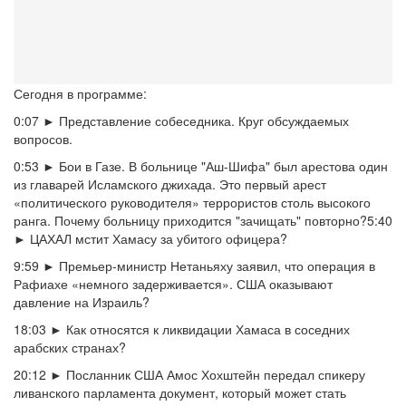
Сегодня в программе:
0:07
► Представление собеседника. Круг обсуждаемых
вопросов.
0:53
► Бои в Газе. В больнице "Аш-Шифа" был арестова один
из главарей Исламского джихада. Это первый арест
«политического руководителя» террористов столь высокого
ранга. Почему больницу приходится "зачищать" повторно?
5:40
► ЦАХАЛ мстит Хамасу за убитого офицера?
9:59
► Премьер-министр Нетаньяху заявил, что операция в
Рафиахе «немного задерживается». США оказывают
давление на Израиль?
18:03
► Как относятся к ликвидации Хамаса в соседних
арабских странах?
20:12
► Посланник США Амос Хохштейн передал спикеру
ливанского парламента документ, который может стать