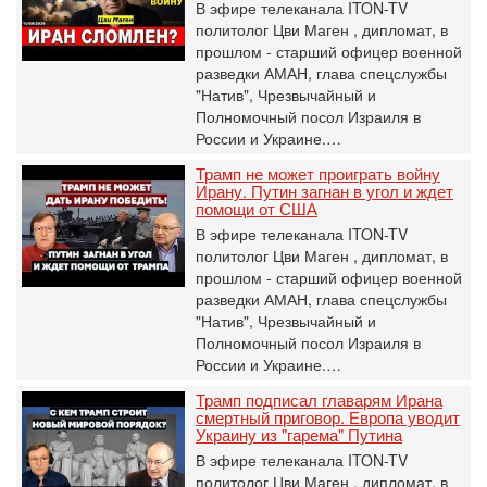
В эфире телеканала ITON-TV
политолог Цви Маген , дипломат, в
прошлом - старший офицер военной
разведки АМАН, глава спецслужбы
"Натив", ‎Чрезвычайный и
Полномочный посол Израиля в
России и Украине.…
Трамп не может проиграть войну
Ирану. Путин загнан в угол и ждет
помощи от США
В эфире телеканала ITON-TV
политолог Цви Маген , дипломат, в
прошлом - старший офицер военной
разведки АМАН, глава спецслужбы
"Натив", ‎Чрезвычайный и
Полномочный посол Израиля в
России и Украине.…
Трамп подписал главарям Ирана
смертный приговор. Европа уводит
Украину из "гарема" Путина
В эфире телеканала ITON-TV
политолог Цви Маген , дипломат, в