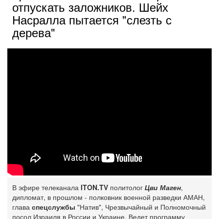
отпускать заложников. Шейх
Насралла пытается "слезть с
дерева"
В эфире телеканала
ITON.TV
политолог
Цви Маген
,
дипломат, в прошлом - полковник военной разведки АМАН,
глава
спецслужбы
"Натив", ‎Чрезвычайный и Полномочный
посол Израиля в России и Украине. Ведет программу