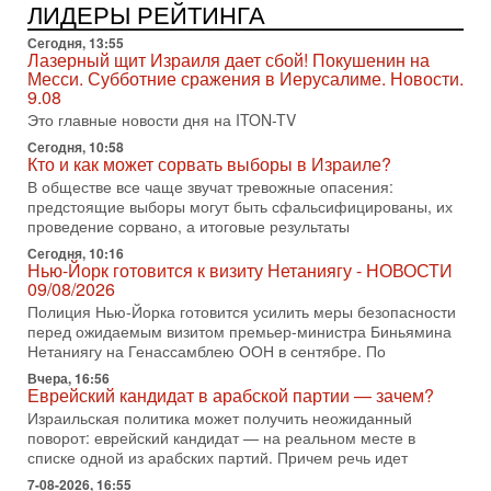
ЛИДЕРЫ РЕЙТИНГА
В этом выпуске мы разбираем одну из самых тревожных
тем израильской политики. Известно, что израильская
Сегодня, 13:55
Служба общей безопасности (ШАБАК) создала
Лазерный щит Израиля дает сбой! Покушенин на
Месси. Субботние сражения в Иерусалиме. Новости.
3-08-2026, 08:32
9.08
Трамп и Иран: последний шанс - НОВОСТИ
03/08/2026
Это главные новости дня на ITON-TV
Президент США Дональд Трамп объявил о возобновлении
Сегодня, 10:58
переговоров с Ираном, но Тегеран пока не подтвердил
Кто и как может сорвать выборы в Израиле?
готовность к диалогу. По словам американского
В обществе все чаще звучат тревожные опасения:
предстоящие выборы могут быть сфальсифицированы, их
2-08-2026, 08:42
Трамп отменил удар по Ирану - НОВОСТИ
проведение сорвано, а итоговые результаты
02/08/2026
Сегодня, 10:16
Президент США Дональд Трамп сегодня заявил об отмене
Нью-Йорк готовится к визиту Нетаниягу - НОВОСТИ
09/08/2026
подготовленного удара по Ирану после обращений
Тегерана и других стран региона. По его словам,
Полиция Нью-Йорка готовится усилить меры безопасности
перед ожидаемым визитом премьер-министра Биньямина
1-08-2026, 17:50
Нетаниягу на Генассамблею ООН в сентябре. По
«Русский голос» Израиля: кто заберет его на этот
раз?
Вчера, 16:56
Еврейский кандидат в арабской партии — зачем?
Голоса русскоязычных репатриантов не раз кардинально
меняли политический ландшафт Израиля. Достаточно
Израильская политика может получить неожиданный
вспомнить взлет партии «Исраэль ба-алия», когда
поворот: еврейский кандидат — на реальном месте в
списке одной из арабских партий. Причем речь идет
31-07-2026, 17:00
Тайны закрытых дверей: о чём на самом деле
7-08-2026, 16:55