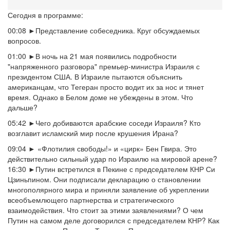
Сегодня в программе:
00:08
►Представление собеседника. Круг обсуждаемых
вопросов.
01:00
►В ночь на 21 мая появились подробности
"напряженного разговора" премьер-министра Израиля с
президентом США. В Израиле пытаются объяснить
американцам, что Тегеран просто водит их за нос и тянет
время. Однако в Белом доме не убеждены в этом. Что
дальше?
05:42 ►Чего добиваются арабские соседи Израиля? Кто
возглавит исламский мир после крушения Ирана?
09:04 ► «Флотилия свободы!» и «цирк» Бен Гвира. Это
действительно сильный удар по Израилю на мировой арене?
16:30 ►Путин встретился в Пекине с председателем КНР Си
Цзиньпином. Они подписали декларацию о становлении
многополярного мира и приняли заявление об укреплении
всеобъемлющего партнерства и стратегического
взаимодействия. Что стоит за этими заявлениями? О чем
Путин на самом деле договорился с председателем КНР? Как