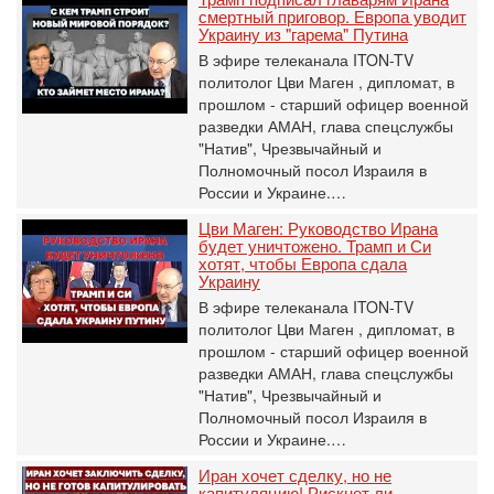
смертный приговор. Европа уводит
Украину из "гарема" Путина
В эфире телеканала ITON-TV
политолог Цви Маген , дипломат, в
прошлом - старший офицер военной
разведки АМАН, глава спецслужбы
"Натив", ‎Чрезвычайный и
Полномочный посол Израиля в
России и Украине.…
Цви Маген: Руководство Ирана
будет уничтожено. Трамп и Си
хотят, чтобы Европа сдала
Украину
В эфире телеканала ITON-TV
политолог Цви Маген , дипломат, в
прошлом - старший офицер военной
разведки АМАН, глава спецслужбы
"Натив", ‎Чрезвычайный и
Полномочный посол Израиля в
России и Украине.…
Иран хочет сделку, но не
капитуляцию! Рискнет ли