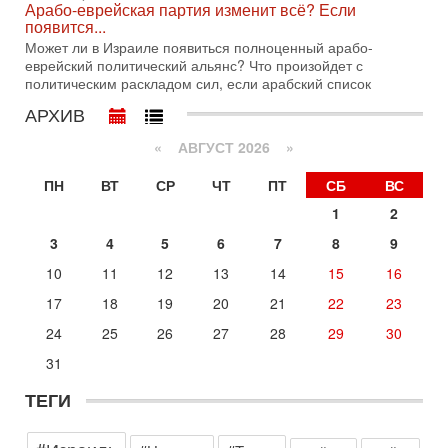
Арабо-еврейская партия изменит всё? Если
молчат Трамп и Нетаньяху?
появится...
Недавний визит премьер-министра Израиля Биньямина
Может ли в Израиле появиться полноценный арабо-
Нетаньяху в США и его встреча с Дональдом Трампом
еврейский политический альянс? Что произойдет с
оставили больше вопросов, чем ответов. Полная
политическим раскладом сил, если арабский список
31-07-2026, 15:18
АРХИВ
Иран готовит покушение на Нетаниягу! Трамп не
хочет эскалации, но КСИР готовит взрыв!
«
АВГУСТ 2026 »
В эфире телеканала ITON-TV СЕРГЕЙ МИГДАЛЬ, эксперт
по вопросам безопасности, офицер запаса
ПН
ВТ
СР
ЧТ
ПТ
СБ
ВС
Международного управления полиции Израиля, автор
1
2
31-07-2026, 09:02
Битва за разоружение ХАМАСа - НОВОСТИ
3
4
5
6
7
8
9
31/07/2026
Сегодня президент США Дональд Трамп заявил о
10
11
12
13
14
15
16
достижении исторического соглашения о полном
17
18
19
20
21
22
23
разоружении ХАМАСа и других вооруженных группировок в
Сегодня, 10:58
24
25
26
27
28
29
30
Кто и как может сорвать выборы в Израиле?
31
В обществе все чаще звучат тревожные опасения:
предстоящие выборы могут быть сфальсифицированы, их
ТЕГИ
проведение сорвано, а итоговые результаты
Сегодня, 10:16