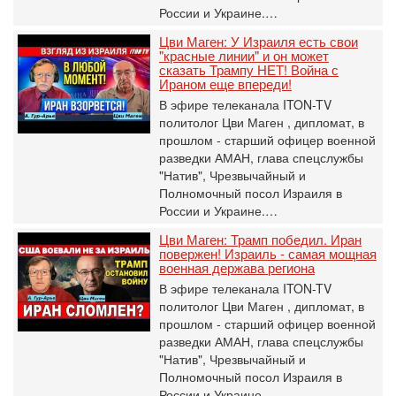
России и Украине.…
Цви Маген: У Израиля есть свои
"красные линии" и он может
сказать Трампу НЕТ! Война с
Ираном еще впереди!
В эфире телеканала ITON-TV
политолог Цви Маген , дипломат, в
прошлом - старший офицер военной
разведки АМАН, глава спецслужбы
"Натив", ‎Чрезвычайный и
Полномочный посол Израиля в
России и Украине.…
Цви Маген: Трамп победил. Иран
повержен! Израиль - самая мощная
военная держава региона
В эфире телеканала ITON-TV
политолог Цви Маген , дипломат, в
прошлом - старший офицер военной
разведки АМАН, глава спецслужбы
"Натив", ‎Чрезвычайный и
Полномочный посол Израиля в
России и Украине.…