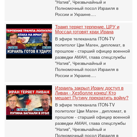
"Натив", ‎Чрезвычайный и
Полномочный посол Израиля в
России и Украине.…
Трамп теряет терпение. ЦРУ и
Моссад готовят крах Ирана
В эфире телеканала ITON-TV
политолог Цви Маген, дипломат, в
прошлом - старший офицер военной
разведки АМАН, глава спецслужбы
"Натив", ‎Чрезвычайный и
Полномочный посол Израиля в
России и Украине.…
Израиль закрыл Ирану доступ в
Ливан - Хезболле конец! Кто
мешает Путину прекратить войну?
В эфире телеканала ITON-TV
политолог Цви Маген , дипломат, в
прошлом - старший офицер военной
разведки АМАН, глава спецслужбы
"Натив", ‎Чрезвычайный и
Полномочный посол Израиля в