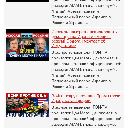
разведки АМАН, глава спецслужбы
"Натив", ‎Чрезвычайный и
Полномочный посол Израиля в
России и Украине.…
Израиль намерен ликвидировать
руководства Ирана и сменить
режим! Эрдоган мечтает об
Иерусалиме
В эфире телеканала ITON-TV
политолог Цви Маген , дипломат, в
прошлом - старший офицер военной
разведки АМАН, глава спецслужбы
"Натив", ‎Чрезвычайный и
Полномочный посол Израиля в
России и Украине.…
Война вокруг пролива: Трамп грозит
Ирану катастрофой!
В эфире телеканала ITON-TV
политолог Цви Маген, дипломат, в
прошлом - старший офицер военной
разведки АМАН, глава спецслужбы