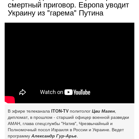
смертный приговор. Европа уводит
Украину из "гарема" Путина
В эфире телеканала
ITON-TV
политолог
Цви Маген
,
дипломат, в прошлом - старший офицер военной разведки
АМАН, глава спецслужбы "Натив", ‎Чрезвычайный и
Полномочный посол Израиля в России и Украине. Ведет
программу
Александр Гур-Арье
.