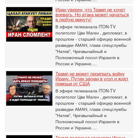
Иран уверен, что Трамп не хочет
воевать. Но атака может начаться
в любую минуту!
В эфире телеканала ITON-TV
политолог Цви Маген , дипломат, в
прошлом - старший офицер военной
разведки АМАН, глава спецслужбы
"Натив", ‎Чрезвычайный и
Полномочный посол Израиля в
России и Украине.…
Трамп не может проиграть войну
Ирану. Путин загнан в угол и ждет
помощи от США
В эфире телеканала ITON-TV
политолог Цви Маген , дипломат, в
прошлом - старший офицер военной
разведки АМАН, глава спецслужбы
"Натив", ‎Чрезвычайный и
Полномочный посол Израиля в
России и Украине.…
Трамп подписал главарям Ирана