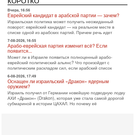
КОРОТКО
Нетаниягу на Генассамблею ООН в сентябре. По
Вчера, 16:56
Еврейский кандидат в арабской партии — зачем?
Израильская политика может получить неожиданный
поворот: еврейский кандидат — на реальном месте в
списке одной из арабских партий. Причем речь идет
7-08-2026, 16:55
Арабо-еврейская партия изменит всё? Если
появится...
Может ли в Израиле появиться полноценный арабо-
еврейский политический альянс? Что произойдет с
политическим раскладом сил, если арабский список
6-08-2026, 17:49
Оснащен ли израильский «Дракон» ядерным
оружием?
Израиль получил от Германии новейшую подводную лодку
АХИ «Дракон» (Drakon), которая уже стала самой дорогой
субмариной в истории ЦАХАЛ. Но почему её
6-08-2026, 16:51
Как на самом деле погибли бойцы Ливане? Иран
нарывается! "Зверства" ШАБАКА
В эфире телеканала ITON-TV Григорий Тамар, офицер
ЦАХАЛа в отставке, писатель, журналист, военный историк.