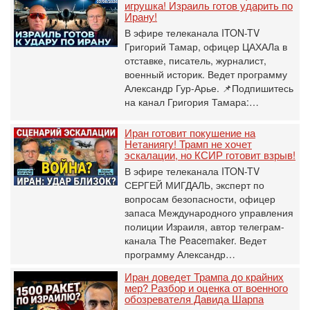
игрушка! Израиль готов ударить по
Ирану!
В эфире телеканала ITON-TV
Григорий Тамар, офицер ЦАХАЛа в
отставке, писатель, журналист,
военный историк. Ведет программу
Александр Гур-Арье. 📌Подпишитесь
на канал Григория Тамара:…
Иран готовит покушение на
Нетаниягу! Трамп не хочет
эскалации, но КСИР готовит взрыв!
В эфире телеканала ITON-TV
СЕРГЕЙ МИГДАЛЬ, эксперт по
вопросам безопасности, офицер
запаса Международного управления
полиции Израиля, автор телеграм-
канала The Peacemaker. Ведет
программу Александр…
Иран доведет Трампа до крайних
мер? Разбор и оценка от военного
обозревателя Давида Шарпа