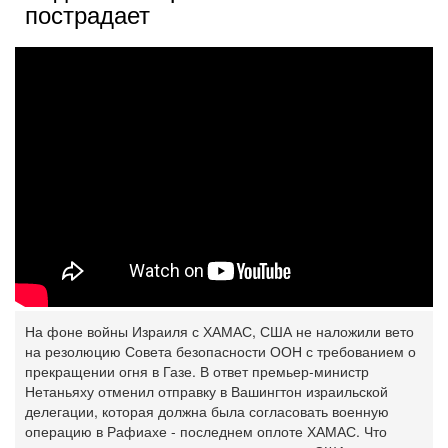
пострадает
На фоне войны Израиля с ХАМАС, США не наложили вето
на резолюцию Совета безопасности ООН с требованием о
прекращении огня в Газе. В ответ премьер-министр
Нетаньяху отменил отправку в Вашингтон израильской
делегации, которая должна была согласовать военную
операцию в Рафиахе - последнем оплоте ХАМАС. Что