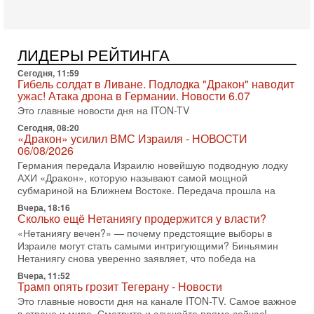
хочет эскалации, но КСИР готовит взрыв!
В эфире телеканала ITON-TV СЕРГЕЙ МИГДАЛЬ, эксперт
по вопросам безопасности, офицер запаса
Международного управления полиции Израиля, автор
ЛИДЕРЫ РЕЙТИНГА
31-07-2026, 09:02
Битва за разоружение ХАМАСа - НОВОСТИ
Сегодня, 11:59
Гибель солдат в Ливане. Подлодка "Дракон" наводит
31/07/2026
ужас! Атака дрона в Германии. Новости 6.07
Сегодня президент США Дональд Трамп заявил о
Это главные новости дня на ITON-TV
достижении исторического соглашения о полном
разоружении ХАМАСа и других вооруженных группировок в
Сегодня, 08:20
«Дракон» усилил ВМС Израиля - НОВОСТИ
30-07-2026, 17:59
06/08/2026
Иран доведет Трампа до крайних мер? Разбор и
Германия передала Израилю новейшую подводную лодку
оценка от военного обозревателя Давида Шарпа
АХИ «Дракон», которую называют самой мощной
Ситуация вокруг противостояния Ирана и США накаляется
субмариной на Ближнем Востоке. Передача прошла на
с каждым днем. Почему Трамп в самый последний момент
отменил решение о нанесении тяжелых ударов
Вчера, 18:16
Сколько ещё Нетаниягу продержится у власти?
30-07-2026, 16:54
«Нетаниягу вечен?» — почему предстоящие выборы в
Покупатель авиакомпании «Аркия» намерен
Израиле могут стать самыми интригующими? Биньямин
запретить полеты по субботам!
Нетаниягу снова уверенно заявляет, что победа на
Вокруг возможной продажи авиакомпании «Аркия»
Вчера, 11:52
разгорается громкий конфликт.
Трамп опять грозит Тегерану - Новости
30-07-2026, 08:16
Это главные новости дня на канале ITON-TV. Самое важное
Трамп готовит удар по Ирану - НОВОСТИ 30/07/2026
в стране и мире. Смотрите и слушайте прямо сейчас!