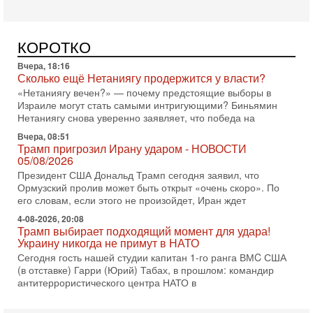
субмариной на Ближнем Востоке. Передача прошла на
Вчера, 18:16
Сколько ещё Нетаниягу продержится у власти?
КОРОТКО
«Нетаниягу вечен?» — почему предстоящие выборы в
Израиле могут стать самыми интригующими? Биньямин
Нетаниягу снова уверенно заявляет, что победа на
Вчера, 08:51
Трамп пригрозил Ирану ударом - НОВОСТИ
05/08/2026
Президент США Дональд Трамп сегодня заявил, что
Ормузский пролив может быть открыт «очень скоро». По
его словам, если этого не произойдет, Иран ждет
4-08-2026, 20:08
Трамп выбирает подходящий момент для удара!
Украину никогда не примут в НАТО
Сегодня гость нашей студии капитан 1-го ранга ВМC США
(в отставке) Гарри (Юрий) Табах, в прошлом: командир
антитеррористического центра НАТО в
3-08-2026, 19:07
«Либо в армию — либо в тюрьму?»
Ситуация вокруг призыва ультраортодоксов в ЦАХАЛ
достигла точки кипения. Попытки принять закон,
освобождающий уклоняющихся харедим от арестов,