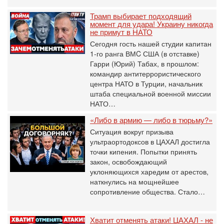
Трамп выбирает подходящий
момент для удара! Украину никогда
не примут в НАТО
Сегодня гость нашей студии капитан
1-го ранга ВМC США (в отставке)
Гарри (Юрий) Табах, в прошлом:
командир антитеррористического
центра НАТО в Турции, начальник
штаба специальной военной миссии
НАТО…
«Либо в армию — либо в тюрьму?»
Ситуация вокруг призыва
ультраортодоксов в ЦАХАЛ достигла
точки кипения. Попытки принять
закон, освобождающий
уклоняющихся харедим от арестов,
наткнулись на мощнейшее
сопротивление общества. Стало…
Хватит отменять атаки! ЦАХАЛ - не