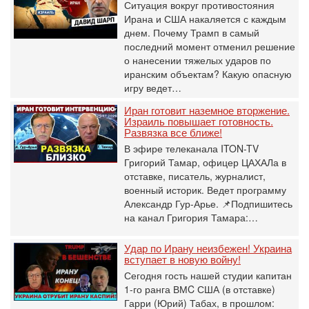
Ситуация вокруг противостояния
Ирана и США накаляется с каждым
днем. Почему Трамп в самый
последний момент отменил решение
о нанесении тяжелых ударов по
иранским объектам? Какую опасную
игру ведет…
Иран готовит наземное вторжение.
Израиль повышает готовность.
Развязка все ближе!
В эфире телеканала ITON-TV
Григорий Тамар, офицер ЦАХАЛа в
отставке, писатель, журналист,
военный историк. Ведет программу
Александр Гур-Арье. 📌Подпишитесь
на канал Григория Тамара:…
Удар по Ирану неизбежен! Украина
вступает в новую войну!
Сегодня гость нашей студии капитан
1-го ранга ВМC США (в отставке)
Гарри (Юрий) Табах, в прошлом: