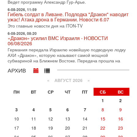
Ведет программу Александр Гур-Арье.
Битва за разоружение ХАМАСа - НОВОСТИ
31/07/2026
6-08-2026, 11:59
Гибель солдат в Ливане. Подлодка "Дракон" наводит
Сегодня президент США Дональд Трамп заявил о
ужас! Атака дрона в Германии. Новости 6.07
достижении исторического соглашения о полном
разоружении ХАМАСа и других вооруженных группировок в
Это главные новости дня на ITON-TV
6-08-2026, 08:20
30-07-2026, 17:59
«Дракон» усилил ВМС Израиля - НОВОСТИ
Иран доведет Трампа до крайних мер? Разбор и
06/08/2026
оценка от военного обозревателя Давида Шарпа
Германия передала Израилю новейшую подводную лодку
Ситуация вокруг противостояния Ирана и США накаляется
АХИ «Дракон», которую называют самой мощной
с каждым днем. Почему Трамп в самый последний момент
субмариной на Ближнем Востоке. Передача прошла на
отменил решение о нанесении тяжелых ударов
АРХИВ
30-07-2026, 16:54
Покупатель авиакомпании «Аркия» намерен
запретить полеты по субботам!
«
АВГУСТ 2026 »
Вокруг возможной продажи авиакомпании «Аркия»
ПН
ВТ
СР
ЧТ
ПТ
СБ
ВС
разгорается громкий конфликт.
1
2
30-07-2026, 08:16
Трамп готовит удар по Ирану - НОВОСТИ 30/07/2026
3
4
5
6
7
8
9
Президент США Дональд Трамп сегодня рассматривает
возможность масштабной военной операции против Ирана
10
11
12
13
14
15
16
после ракетной атаки на американскую базу в
17
18
19
20
21
22
23
Вчера, 16:55
Арабо-еврейская партия изменит всё? Если