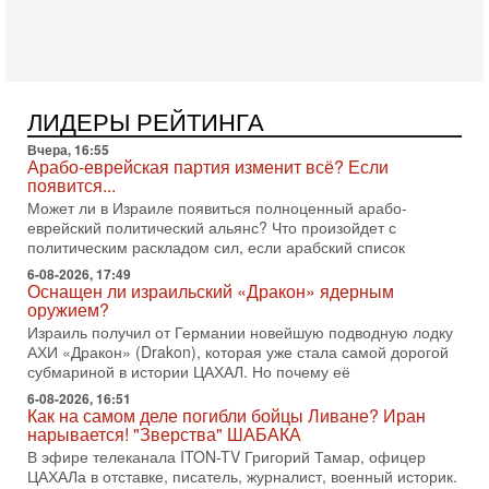
02/08/2026
Президент США Дональд Трамп сегодня заявил об отмене
подготовленного удара по Ирану после обращений
Тегерана и других стран региона. По его словам,
1-08-2026, 17:50
«Русский голос» Израиля: кто заберет его на этот
ЛИДЕРЫ РЕЙТИНГА
раз?
Вчера, 16:55
Голоса русскоязычных репатриантов не раз кардинально
Арабо-еврейская партия изменит всё? Если
меняли политический ландшафт Израиля. Достаточно
появится...
вспомнить взлет партии «Исраэль ба-алия», когда
Может ли в Израиле появиться полноценный арабо-
31-07-2026, 17:00
еврейский политический альянс? Что произойдет с
Тайны закрытых дверей: о чём на самом деле
политическим раскладом сил, если арабский список
молчат Трамп и Нетаньяху?
6-08-2026, 17:49
Недавний визит премьер-министра Израиля Биньямина
Оснащен ли израильский «Дракон» ядерным
Нетаньяху в США и его встреча с Дональдом Трампом
оружием?
оставили больше вопросов, чем ответов. Полная
Израиль получил от Германии новейшую подводную лодку
АХИ «Дракон» (Drakon), которая уже стала самой дорогой
31-07-2026, 15:18
Иран готовит покушение на Нетаниягу! Трамп не
субмариной в истории ЦАХАЛ. Но почему её
хочет эскалации, но КСИР готовит взрыв!
6-08-2026, 16:51
В эфире телеканала ITON-TV СЕРГЕЙ МИГДАЛЬ, эксперт
Как на самом деле погибли бойцы Ливане? Иран
по вопросам безопасности, офицер запаса
нарывается! "Зверства" ШАБАКА
Международного управления полиции Израиля, автор
В эфире телеканала ITON-TV Григорий Тамар, офицер
ЦАХАЛа в отставке, писатель, журналист, военный историк.
31-07-2026, 09:02