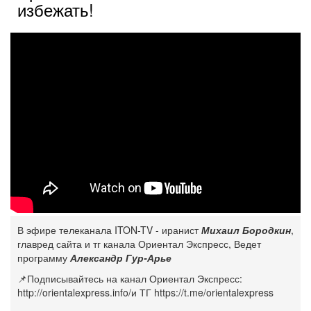
избежать!
В эфире телеканала ITON-TV - иранист
Михаил Бородкин
,
главред сайта и тг канала Ориентал Экспресс, Ведет
программу
Александр Гур-Арье
📌Подписывайтесь на канал Ориентал Экспресс:
http://orientalexpress.info/
и ТГ https://t.me/orientalexpress