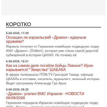
политическим раскладом сил, если арабский список
6-08-2026, 17:49
Оснащен ли израильский «Дракон» ядерным
оружием?
Израиль получил от Германии новейшую подводную лодку
КОРОТКО
АХИ «Дракон» (Drakon), которая уже стала самой дорогой
субмариной в истории ЦАХАЛ. Но почему её
6-08-2026, 16:51
Как на самом деле погибли бойцы Ливане? Иран
нарывается! "Зверства" ШАБАКА
В эфире телеканала ITON-TV Григорий Тамар, офицер
ЦАХАЛа в отставке, писатель, журналист, военный историк.
Ведет программу Александр Гур-Арье.
6-08-2026, 08:20
«Дракон» усилил ВМС Израиля - НОВОСТИ
06/08/2026
Германия передала Израилю новейшую подводную лодку
АХИ «Дракон», которую называют самой мощной
субмариной на Ближнем Востоке. Передача прошла на
5-08-2026, 18:16
Сколько ещё Нетаниягу продержится у власти?
«Нетаниягу вечен?» — почему предстоящие выборы в
Израиле могут стать самыми интригующими? Биньямин