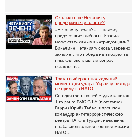
Сколько ещё Нетаниягу
продержится у власти?
«Нетаниягу вечен?» — почему
предстоящие выборы в Израиле
могут стать самыми интригующими?
Биньямин Нетаниягу снова уверенно
заявляет, что победа на выборах за
ним. Однако главный вопрос
остаётся в…
Трамп выбирает подходящий
момент для удара! Украину никогда
не примут в НАТО
Сегодня гость нашей студии капитан
1-го ранга ВМC США (в отставке)
Гарри (Юрий) Табах, в прошлом:
командир антитеррористического
центра НАТО в Турции, начальник
штаба специальной военной миссии
НАТО…