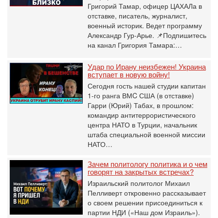
Григорий Тамар, офицер ЦАХАЛа в
отставке, писатель, журналист,
военный историк. Ведет программу
Александр Гур-Арье. 📌Подпишитесь
на канал Григория Тамара:…
Удар по Ирану неизбежен! Украина
вступает в новую войну!
Сегодня гость нашей студии капитан
1-го ранга ВМC США (в отставке)
Гарри (Юрий) Табах, в прошлом:
командир антитеррористического
центра НАТО в Турции, начальник
штаба специальной военной миссии
НАТО…
Зачем политологу политика и о чем
говорят на закрытых встречах?
Израильский политолог Михаил
Пелливерт откровенно рассказывает
о своем решении присоединиться к
партии НДИ («Наш дом Израиль»).