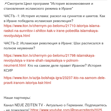
📌Смотрите:
Цикл программ "История возникновения и
становления исламского режима в Иране"
ЧАСТЬ -1: История ислама: раскол на суннитов и шиитов. Как
в Иране победила исламская революция?
https://www.iton.tv/chernym-po-belomu/21710-istoriya-islama-
raskol-na-sunnitov-i-shiitov-kak-v-irane-pobedila-islamskaya-
revolyutsiya.html
ЧАСТЬ-2: Исламская революция в Иране: Шах расписался в
полном неумении?
https://www.iton.tv/chernym-po-belomu/21798-islamskaya-
revolyutsiya-v-irane-shah-raspisalsya-v-polnom-
neumenii.html
Кто на самом деле правит Ираном? История
КСИР
https://www.iton.tv/azija-bolshaja-igra/23237-kto-na-samom-dele-
pravit-iranom-istoriya-ksir.html
Наши партнеры:
Канал NEUE ZEITEN TV - Актуально о Германии. Подпишитесь
- не пожалеете!
https://www.youtube.com/@neuezeitentv2025