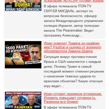
эскалации, но КСИР готовит взрыв!
В эфире телеканала ITON-TV
СЕРГЕЙ МИГДАЛЬ, эксперт по
вопросам безопасности, офицер
запаса Международного управления
полиции Израиля, автор телеграм-
канала The Peacemaker. Ведет
программу Александр…
Иран доведет Трампа до крайних
мер? Разбор и оценка от военного
обозревателя Давида Шарпа
Ситуация вокруг противостояния
Ирана и США накаляется с каждым
днем. Почему Трамп в самый
последний момент отменил решение
о нанесении тяжелых ударов по
иранским объектам? Какую опасную
игру ведет…
Иран готовит наземное вторжение.
Израиль повышает готовность.
Развязка все ближе!
В эфире телеканала ITON-TV