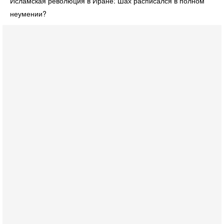
Исламская революция в Иране: Шах расписался в полном
неумении?
Вчера, 16:55
Арабо-еврейская партия изменит всё? Если
появится...
Может ли в Израиле появиться полноценный арабо-
еврейский политический альянс? Что произойдет с