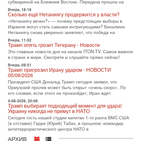
Сегодня президент США Дональд Трамп заявил о
субмариной на Ближнем Востоке. Передача прошла на
достижении исторического соглашения о полном
Вчера, 18:16
разоружении ХАМАСа и других вооруженных группировок в
Сколько ещё Нетаниягу продержится у власти?
«Нетаниягу вечен?» — почему предстоящие выборы в
30-07-2026, 17:59
Иран доведет Трампа до крайних мер? Разбор и
Израиле могут стать самыми интригующими? Биньямин
оценка от военного обозревателя Давида Шарпа
Нетаниягу снова уверенно заявляет, что победа на
Ситуация вокруг противостояния Ирана и США накаляется
Вчера, 11:52
с каждым днем. Почему Трамп в самый последний момент
Трамп опять грозит Тегерану - Новости
отменил решение о нанесении тяжелых ударов
Это главные новости дня на канале ITON-TV. Самое важное
в стране и мире. Смотрите и слушайте прямо сейчас!
30-07-2026, 16:54
Покупатель авиакомпании «Аркия» намерен
Вчера, 08:51
запретить полеты по субботам!
Трамп пригрозил Ирану ударом - НОВОСТИ
05/08/2026
Вокруг возможной продажи авиакомпании «Аркия»
разгорается громкий конфликт.
Президент США Дональд Трамп сегодня заявил, что
Ормузский пролив может быть открыт «очень скоро». По
30-07-2026, 08:16
его словам, если этого не произойдет, Иран ждет
Трамп готовит удар по Ирану - НОВОСТИ 30/07/2026
4-08-2026, 20:08
Президент США Дональд Трамп сегодня рассматривает
Трамп выбирает подходящий момент для удара!
возможность масштабной военной операции против Ирана
Украину никогда не примут в НАТО
после ракетной атаки на американскую базу в
Сегодня гость нашей студии капитан 1-го ранга ВМC США
29-07-2026, 18:28
(в отставке) Гарри (Юрий) Табах, в прошлом: командир
Трамп взбешен атакой на базы! Иран играет с огнем.
антитеррористического центра НАТО в
Израиль меняет курс
АРХИВ
В эфире телеканала ITON-TV политолог Цви Маген,