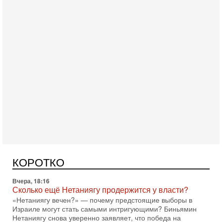
Сегодня, 08:20
«Дракон» усилил ВМС Израиля - НОВОСТИ
06/08/2026
Германия передала Израилю новейшую подводную лодку
АХИ «Дракон», которую называют самой мощной
субмариной на Ближнем Востоке. Передача прошла на
КОРОТКО
Вчера, 18:16
Сколько ещё Нетаниягу продержится у власти?
«Нетаниягу вечен?» — почему предстоящие выборы в
Израиле могут стать самыми интригующими? Биньямин
Нетаниягу снова уверенно заявляет, что победа на
Вчера, 08:51