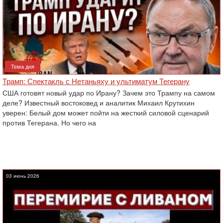
Тема дня
Трамп: Спектакль с Нетаньяху и ультиматум Тегерану
США готовят новый удар по Ирану? Зачем это Трампу на самом
деле? Известный востоковед и аналитик Михаил Крутихин
уверен: Белый дом может пойти на жесткий силовой сценарий
против Тегерана. Но чего на
03 июнь 2026