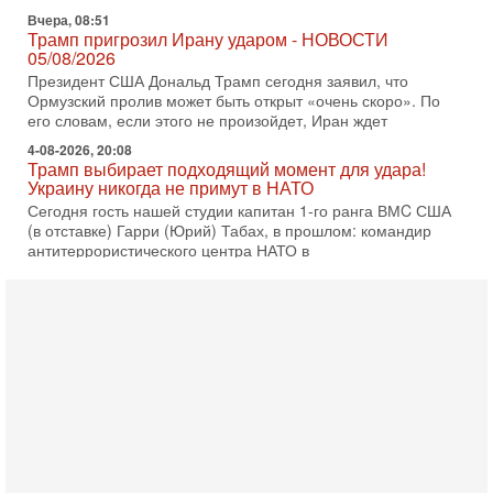
Трамп пригрозил Ирану ударом - НОВОСТИ
05/08/2026
Президент США Дональд Трамп сегодня заявил, что
Ормузский пролив может быть открыт «очень скоро». По
его словам, если этого не произойдет, Иран ждет
4-08-2026, 20:08
Трамп выбирает подходящий момент для удара!
Украину никогда не примут в НАТО
Сегодня гость нашей студии капитан 1-го ранга ВМC США
(в отставке) Гарри (Юрий) Табах, в прошлом: командир
антитеррористического центра НАТО в
3-08-2026, 19:07
«Либо в армию — либо в тюрьму?»
Ситуация вокруг призыва ультраортодоксов в ЦАХАЛ
достигла точки кипения. Попытки принять закон,
освобождающий уклоняющихся харедим от арестов,
3-08-2026, 17:18
Хватит отменять атаки! ЦАХАЛ - не игрушка!
Израиль готов ударить по Ирану!
В эфире телеканала ITON-TV Григорий Тамар, офицер
ЦАХАЛа в отставке, писатель, журналист, военный историк.
Ведет программу Александр Гур-Арье.