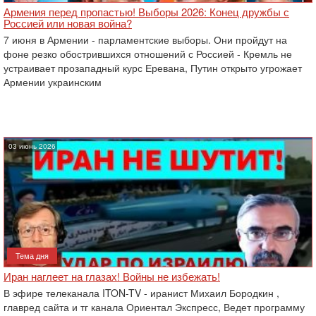
Армения перед пропастью! Выборы 2026: Конец дружбы с
Россией или новая война?
7 июня в Армении - парламентские выборы. Они пройдут на
фоне резко обострившихся отношений с Россией - Кремль не
устраивает прозападный курс Еревана, Путин открыто угрожает
Армении украинским
03 июнь 2026
Тема дня
Иран наглеет на глазах! Войны не избежать!
В эфире телеканала ITON-TV - иранист Михаил Бородкин ,
главред сайта и тг канала Ориентал Экспресс, Ведет программу