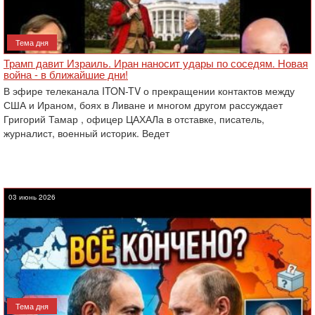
Тема дня
Трамп давит Израиль. Иран наносит удары по соседям. Новая
война - в ближайшие дни!
В эфире телеканала ITON-TV о прекращении контактов между
США и Ираном, боях в Ливане и многом другом рассуждает
Григорий Тамар , офицер ЦАХАЛа в отставке, писатель,
журналист, военный историк. Ведет
03 июнь 2026
Тема дня