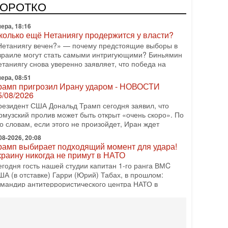
КОРОТКО
ера, 18:16
колько ещё Нетаниягу продержится у власти?
Нетаниягу вечен?» — почему предстоящие выборы в
зраиле могут стать самыми интригующими? Биньямин
етаниягу снова уверенно заявляет, что победа на
ера, 08:51
рамп пригрозил Ирану ударом - НОВОСТИ
5/08/2026
резидент США Дональд Трамп сегодня заявил, что
рмузский пролив может быть открыт «очень скоро». По
о словам, если этого не произойдет, Иран ждет
08-2026, 20:08
рамп выбирает подходящий момент для удара!
краину никогда не примут в НАТО
егодня гость нашей студии капитан 1-го ранга ВМC
ША (в отставке) Гарри (Юрий) Табах, в прошлом:
омандир антитеррористического центра НАТО в
08-2026, 19:07
Либо в армию — либо в тюрьму?»
итуация вокруг призыва ультраортодоксов в ЦАХАЛ
стигла точки кипения. Попытки принять закон,
свобождающий уклоняющихся харедим от арестов,