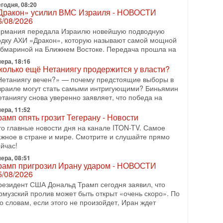
годня, 08:20
ран готовит покушение на Нетаниягу! Трамп не
Дракон» усилил ВМС Израиля - НОВОСТИ
очет эскалации, но КСИР готовит взрыв!
6/08/2026
 эфире телеканала ITON-TV СЕРГЕЙ МИГДАЛЬ,
ермания передала Израилю новейшую подводную
ксперт по вопросам безопасности, офицер запаса
одку АХИ «Дракон», которую называют самой мощной
еждународного управления полиции Израиля, автор
убмариной на Ближнем Востоке. Передача прошла на
-07-2026, 09:02
ера, 18:16
итва за разоружение ХАМАСа - НОВОСТИ
колько ещё Нетаниягу продержится у власти?
1/07/2026
Нетаниягу вечен?» — почему предстоящие выборы в
егодня президент США Дональд Трамп заявил о
зраиле могут стать самыми интригующими? Биньямин
остижении исторического соглашения о полном
етаниягу снова уверенно заявляет, что победа на
азоружении ХАМАСа и других вооруженных
ера, 11:52
руппировок в
рамп опять грозит Тегерану - Новости
-07-2026, 17:59
то главные новости дня на канале ITON-TV. Самое
ран доведет Трампа до крайних мер? Разбор и
ажное в стране и мире. Смотрите и слушайте прямо
ценка от военного обозревателя Давида Шарпа
йчас!
итуация вокруг противостояния Ирана и США
ера, 08:51
акаляется с каждым днем. Почему Трамп в самый
рамп пригрозил Ирану ударом - НОВОСТИ
оследний момент отменил решение о нанесении
5/08/2026
яжелых ударов
резидент США Дональд Трамп сегодня заявил, что
-07-2026, 16:54
рмузский пролив может быть открыт «очень скоро». По
окупатель авиакомпании «Аркия» намерен
о словам, если этого не произойдет, Иран ждет
апретить полеты по субботам!
округ возможной продажи авиакомпании «Аркия»