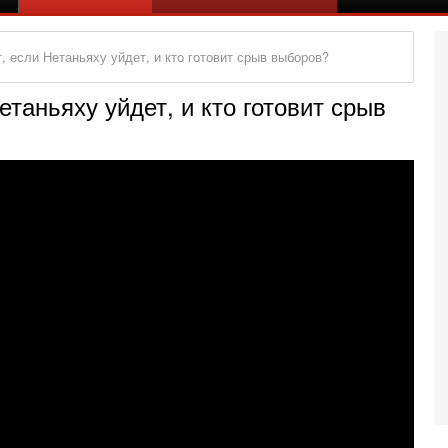
, если Нетаньяху уйдет, и кто готовит срыв выборов?
етаньяху уйдет, и кто готовит срыв
Се
«
0
Г
л
с