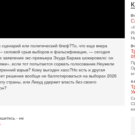
Вч
С
«
И
Н
Вч
Т
й сценарий или политический блеф?
То, что еще вчера
0
— силовой срыв выборов и фальсификации, — сегодня
П
е заявление экс-премьера Эхуда Барака шокировало: он
О
ями», если тот попытается сорвать голосование.
Неужели
ег
тренний взрыв? Кому выгоден хаос?
Но есть и другая
4-
мет решение вообще не баллотироваться на выборах 2026
Т
у страны, или Ликуд удержит власть без своего
У
он?
С
С
к
3-
«
шитесь - не
С
5
до
о