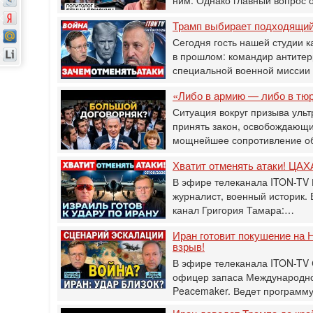
Трамп выбирает подходящий 
Сегодня гость нашей студии к
в прошлом: командир антитер
специальной военной мисси
«Либо в армию — либо в тю
Ситуация вокруг призыва ульт
принять закон, освобождающи
мощнейшее сопротивление о
Хватит отменять атаки! ЦАХА
В эфире телеканала ITON-TV 
журналист, военный историк.
канал Григория Тамара:…
Иран готовит покушение на Н
взрыв!
В эфире телеканала ITON-TV
офицер запаса Международног
Peacemaker. Ведет программ