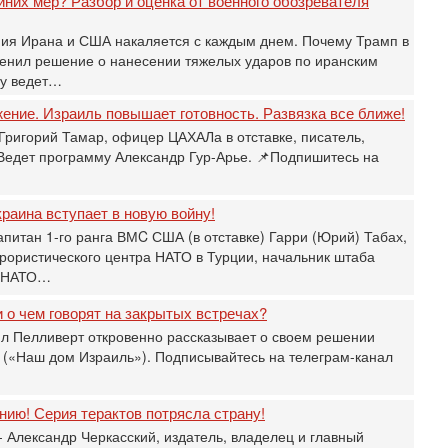
йних мер? Разбор и оценка от военного обозревателя
р
ния Ирана и США накаляется с каждым днем. Почему Трамп в
30
Т
енил решение о нанесении тяжелых ударов по иранским
3
ру ведет…
П
жение. Израиль повышает готовность. Развязка все ближе!
в
И
Григорий Тамар, офицер ЦАХАЛа в отставке, писатель,
 Ведет программу Александр Гур-Арье. 📌Подпишитесь на
29
Т
о
раина вступает в новую войну!
В
д
апитан 1-го ранга ВМC США (в отставке) Гарри (Юрий) Табах,
р
рористического центра НАТО в Турции, начальник штаба
‎
и НАТО…
29
И
 о чем говорят на закрытых встречах?
п
л Пелливерт откровенно рассказывает о своем решении
В
 («Наш дом Израиль»). Подписывайтесь на телеграм-канал
Ц
и
ию! Серия терактов потрясла страну!
29
С
 Александр Черкасский, издатель, владелец и главный
м