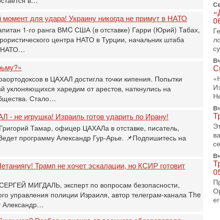
Се
И
«
х
момент для удара! Украину никогда не примут в НАТО
0
В
апитан 1-го ранга ВМC США (в отставке) Гарри (Юрий) Табах,
Г
э
рористического центра НАТО в Турции, начальник штаба
л
М
с
и НАТО…
31
Вч
Б
рьму?»
С
3
«
раортодоксов в ЦАХАЛ достигла точки кипения. Попытки
С
И
й уклоняющихся харедим от арестов, наткнулись на
д
Н
бщества. Стало…
р
Вч
г
Т
Л - не игрушка! Израиль готов ударить по Ирану!
30
Э
Григорий Тамар, офицер ЦАХАЛа в отставке, писатель,
И
в
 Ведет программу Александр Гур-Арье. 📌Подпишитесь на
о
се
С
Вч
н
Т
етаниягу! Трамп не хочет эскалации, но КСИР готовит
п
0
т
П
 СЕРГЕЙ МИГДАЛЬ, эксперт по вопросам безопасности,
30
О
о управления полиции Израиля, автор телеграм-канала The
П
ег
у Александр…
з
В