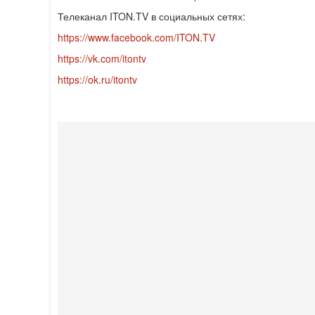
Телеканал ITON.TV в социальных сетях:
https://www.facebook.com/ITON.TV
https://vk.com/itontv
https://ok.ru/itontv