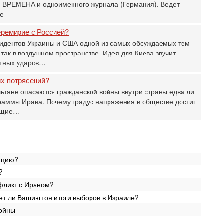
 ВРЕМЕНА и одноименного журнала (Германия). Ведет
О
ье
мо
н
еремирие с Россией?
Се
зидентов Украины и США одной из самых обсуждаемых тем
«
так в воздушном пространстве. Идея для Киева звучит
0
етных ударов…
Г
л
их потрясений?
с
льтяне опасаются гражданской войны внутри страны едва ли
Вч
раммы Ирана. Почему градус напряжения в обществе достиг
С
оящие…
«
И
Н
Вч
Т
лицию?
0
?
П
О
фликт с Ираном?
ег
ет ли Вашингтон итоги выборов в Израиле?
4-
войны
Т