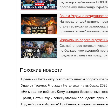
редактор ютуб-канала НОВЫЕ
программу Александр Гур-Ар
Зачем Украине воздушное п
На предстоящей встрече пре
станет возможная заморозка а
привлекательно: меньше рак
Израиль на пороге внутренн
Свежий опрос показал: израи
не больше, чем ядерной прог
предела и станут ли предст
Похожие новости
Преемник Нетаньяху: у кого есть шансы собрать коа
Удар от Трампа: Что ждет Нетаньяху на выборах 2026
«Ни мира, ни войны»: Кому выгоден бесконечный кон
Трамп, Нетаньяху и венесуэльский прецедент: призна
Год выборов в Израиле: Проблема, которая сильнее 