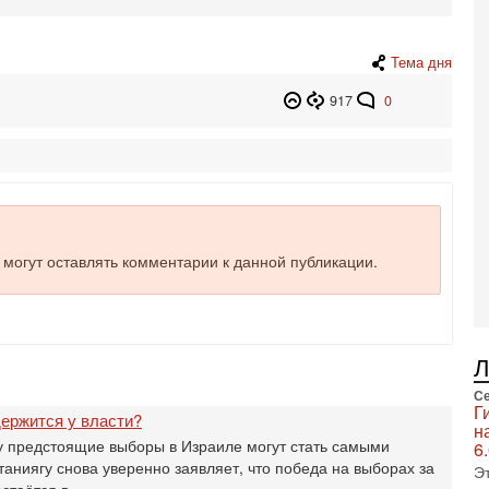
в
не
а
Тема дня
2-
Т
917
0
0
П
о
о
с
1-
«
е могут оставлять комментарии к данной публикации.
р
Г
м
в
31
Т
м
Се
Г
Н
ержится у власти?
н
Н
 предстоящие выборы в Израиле могут стать самыми
6
о
ниягу снова уверенно заявляет, что победа на выборах за
Э
31
остаётся в…