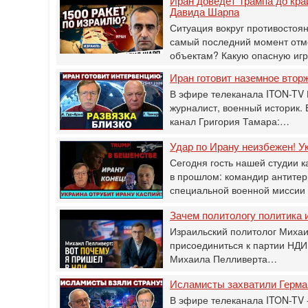
Иран доведет Трампа до кра
Давида Шарпа
Ситуация вокруг противостоя
самый последний момент отм
объектам? Какую опасную иг
Иран готовит наземное втор
В эфире телеканала ITON-TV 
журналист, военный историк.
канал Григория Тамара:…
Удар по Ирану неизбежен! Ук
Сегодня гость нашей студии к
в прошлом: командир антитер
специальной военной мисси
Зачем политологу политика и
Израильский политолог Михаи
присоединиться к партии НДИ
Михаила Пелливерта…
Исламисты захватили Герман
В эфире телеканала ITON-TV -