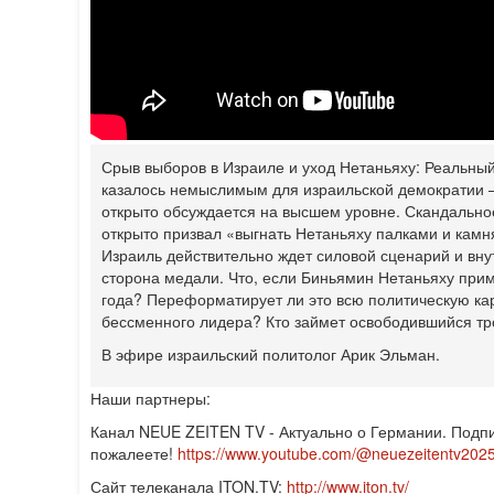
Срыв выборов в Израиле и уход Нетаньяху: Реальны
казалось немыслимым для израильской демократии 
открыто обсуждается на высшем уровне. Скандально
открыто призвал «выгнать Нетаньяху палками и камн
Израиль действительно ждет силовой сценарий и вну
сторона медали. Что, если Биньямин Нетаньяху при
года? Переформатирует ли это всю политическую карт
бессменного лидера? Кто займет освободившийся тр
В эфире израильский политолог Арик Эльман.
Наши партнеры:
Канал NEUE ZEITEN TV - Актуально о Германии. Подпи
пожалеете!
https://www.youtube.com/@neuezeitentv202
Сайт телеканала ITON.TV:
http://www.iton.tv/