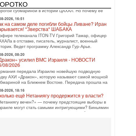
КОРОТКО
одку АХИ «Дракон» (Drakon), которая уже стала самой
орогой субмариной в истории ЦАХАЛ. Но почему её
08-2026, 16:51
ак на самом деле погибли бойцы Ливане? Иран
арывается! "Зверства" ШАБАКА
 эфире телеканала ITON-TV Григорий Тамар, офицер
АХАЛа в отставке, писатель, журналист, военный
сторик. Ведет программу Александр Гур-Арье.
08-2026, 08:20
Дракон» усилил ВМС Израиля - НОВОСТИ
6/08/2026
ермания передала Израилю новейшую подводную
одку АХИ «Дракон», которую называют самой мощной
убмариной на Ближнем Востоке. Передача прошла на
08-2026, 18:16
колько ещё Нетаниягу продержится у власти?
Нетаниягу вечен?» — почему предстоящие выборы в
зраиле могут стать самыми интригующими? Биньямин
етаниягу снова уверенно заявляет, что победа на
08-2026, 08:51
рамп пригрозил Ирану ударом - НОВОСТИ
5/08/2026