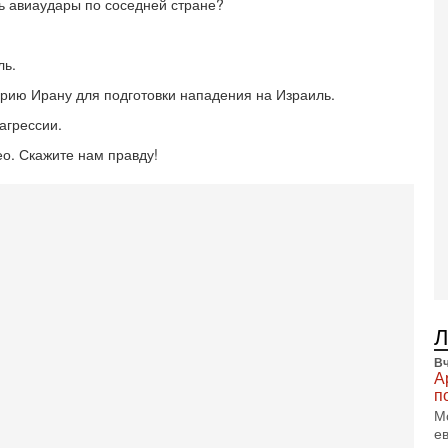
ь авиаудары по соседней стране?
В
п
А
ль.
А
орию Ирану для подготовки нападения на Израиль.
3-
В
агрессии.
ф
В
ео. Скажите нам правду!
те
С
3-
Т
0
П
в
не
а
2-
Т
Вч
А
0
п
П
М
о
е
о