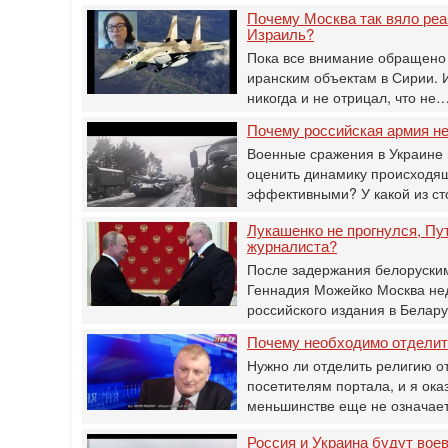
Почему Москва так вяло реа
Израиль?
Пока все внимание обращено 
иранским объектам в Сирии. 
никогда и не отрицал, что не
Почему российская армия н
Военные сражения в Украине 
оценить динамику происходящ
эффективными? У какой из с
Лукашенко не прогнулся, Пу
журналиста?
После задержания белоруским
‎Геннадия Можейко Москва не
российского издания в Белар
Почему необходимо отделить
Нужно ли отделить религию о
посетителям портала, и я ока
меньшинстве еще не означа
Россия и Украина будут вое