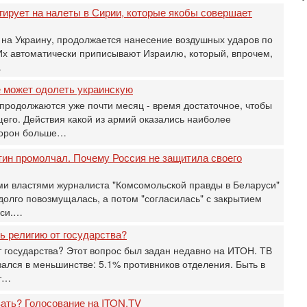
д
гирует на налеты в Сирии, которые якобы совершает
р
г
на Украину, продолжается нанесение воздушных ударов по
Их автоматически приписывают Израилю, который, впрочем,
30
И
…
о
е может одолеть украинскую
С
н
продолжаются уже почти месяц - время достаточное, чтобы
п
его. Действия какой из армий оказались наиболее
т
торон больше…
30
тин промолчал. Почему Россия не защитила своего
П
з
В
и властями журналиста ‎"Комсомольской правды в Беларуси"
р
долго повозмущалась, а потом "согласилась" с закрытием
уси.…
30
Т
 религию от государства?
3
т государства? Этот вопрос был задан недавно на ИТОН. ТВ
П
зался в меньшинстве: 5.1% противников отделения. Быть в
в
И
ет…
Вч
вать? Голосование на ITON.TV