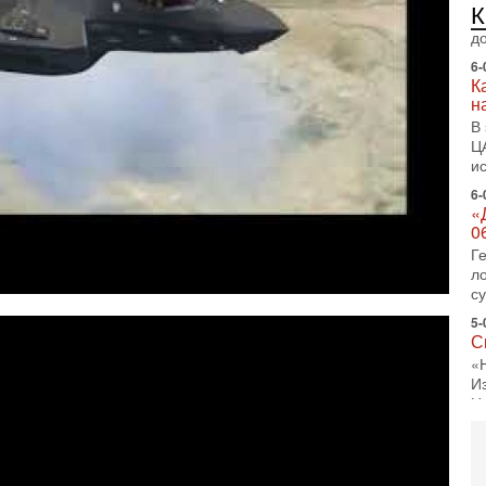
л
д
6-
К
н
В
Ц
и
6-
«
0
Г
л
с
5-
С
«
И
Н
5-
Т
0