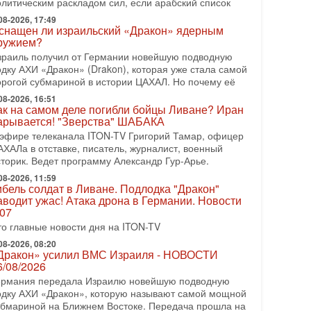
олитическим раскладом сил, если арабский список
ловам,
08-2026, 17:49
08-2026, 17:50
снащен ли израильский «Дракон» ядерным
Русский голос» Израиля: кто заберет его на этот
ружием?
аз?
зраиль получил от Германии новейшую подводную
олоса русскоязычных репатриантов не раз кардинально
одку АХИ «Дракон» (Drakon), которая уже стала самой
еняли политический ландшафт Израиля. Достаточно
орогой субмариной в истории ЦАХАЛ. Но почему её
спомнить взлет партии «Исраэль ба-алия», когда
08-2026, 16:51
-07-2026, 17:00
ак на самом деле погибли бойцы Ливане? Иран
айны закрытых дверей: о чём на самом деле
арывается! "Зверства" ШАБАКА
олчат Трамп и Нетаньяху?
 эфире телеканала ITON-TV Григорий Тамар, офицер
едавний визит премьер-министра Израиля Биньямина
АХАЛа в отставке, писатель, журналист, военный
етаньяху в США и его встреча с Дональдом Трампом
сторик. Ведет программу Александр Гур-Арье.
ставили больше вопросов, чем ответов. Полная
08-2026, 11:59
ибель солдат в Ливане. Подлодка "Дракон"
-07-2026, 15:18
ран готовит покушение на Нетаниягу! Трамп не
аводит ужас! Атака дрона в Германии. Новости
очет эскалации, но КСИР готовит взрыв!
.07
 эфире телеканала ITON-TV СЕРГЕЙ МИГДАЛЬ,
то главные новости дня на ITON-TV
ксперт по вопросам безопасности, офицер запаса
08-2026, 08:20
еждународного управления полиции Израиля, автор
Дракон» усилил ВМС Израиля - НОВОСТИ
6/08/2026
-07-2026, 09:02
ермания передала Израилю новейшую подводную
итва за разоружение ХАМАСа - НОВОСТИ
1/07/2026
одку АХИ «Дракон», которую называют самой мощной
убмариной на Ближнем Востоке. Передача прошла на
егодня президент США Дональд Трамп заявил о