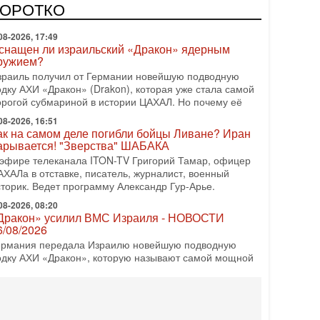
врейский политический альянс? Что произойдет с
КОРОТКО
олитическим раскладом сил, если арабский список
08-2026, 17:49
снащен ли израильский «Дракон» ядерным
ружием?
зраиль получил от Германии новейшую подводную
одку АХИ «Дракон» (Drakon), которая уже стала самой
орогой субмариной в истории ЦАХАЛ. Но почему её
08-2026, 16:51
ак на самом деле погибли бойцы Ливане? Иран
арывается! "Зверства" ШАБАКА
 эфире телеканала ITON-TV Григорий Тамар, офицер
АХАЛа в отставке, писатель, журналист, военный
сторик. Ведет программу Александр Гур-Арье.
08-2026, 08:20
Дракон» усилил ВМС Израиля - НОВОСТИ
6/08/2026
ермания передала Израилю новейшую подводную
одку АХИ «Дракон», которую называют самой мощной
убмариной на Ближнем Востоке. Передача прошла на
08-2026, 18:16
колько ещё Нетаниягу продержится у власти?
Нетаниягу вечен?» — почему предстоящие выборы в