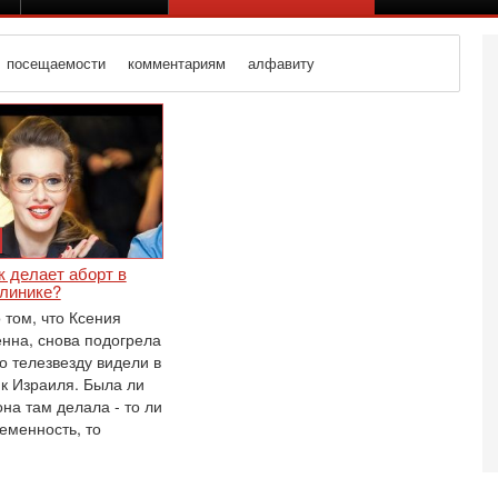
посещаемости
комментариям
алфавиту
 делает аборт в
клинике?
том, что Ксения
нна, снова подогрела
то телезвезду видели в
ик Израиля. Была ли
она там делала - то ли
Вч
еменность, то
А
п
М