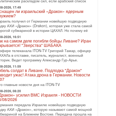
олитическим раскладом сил, если арабский список
08-2026, 08:42
рамп отменил удар по Ирану - НОВОСТИ
08-2026, 17:49
2/08/2026
снащен ли израильский «Дракон» ядерным
ружием?
резидент США Дональд Трамп сегодня заявил об
тмене подготовленного удара по Ирану после
зраиль получил от Германии новейшую подводную
бращений Тегерана и других стран региона. По его
одку АХИ «Дракон» (Drakon), которая уже стала самой
ловам,
орогой субмариной в истории ЦАХАЛ. Но почему её
08-2026, 16:51
08-2026, 17:50
ак на самом деле погибли бойцы Ливане? Иран
Русский голос» Израиля: кто заберет его на этот
арывается! "Зверства" ШАБАКА
аз?
 эфире телеканала ITON-TV Григорий Тамар, офицер
олоса русскоязычных репатриантов не раз кардинально
АХАЛа в отставке, писатель, журналист, военный
еняли политический ландшафт Израиля. Достаточно
сторик. Ведет программу Александр Гур-Арье.
спомнить взлет партии «Исраэль ба-алия», когда
08-2026, 11:59
-07-2026, 17:00
ибель солдат в Ливане. Подлодка "Дракон"
айны закрытых дверей: о чём на самом деле
аводит ужас! Атака дрона в Германии. Новости
олчат Трамп и Нетаньяху?
.07
едавний визит премьер-министра Израиля Биньямина
то главные новости дня на ITON-TV
етаньяху в США и его встреча с Дональдом Трампом
ставили больше вопросов, чем ответов. Полная
08-2026, 08:20
Дракон» усилил ВМС Израиля - НОВОСТИ
-07-2026, 15:18
6/08/2026
ран готовит покушение на Нетаниягу! Трамп не
ермания передала Израилю новейшую подводную
очет эскалации, но КСИР готовит взрыв!
одку АХИ «Дракон», которую называют самой мощной
 эфире телеканала ITON-TV СЕРГЕЙ МИГДАЛЬ,
убмариной на Ближнем Востоке. Передача прошла на