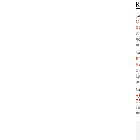
е
п
6-
О
о
И
л
д
6-
К
н
В
Ц
и
6-
«
0
Г
л
с
5-
С
«