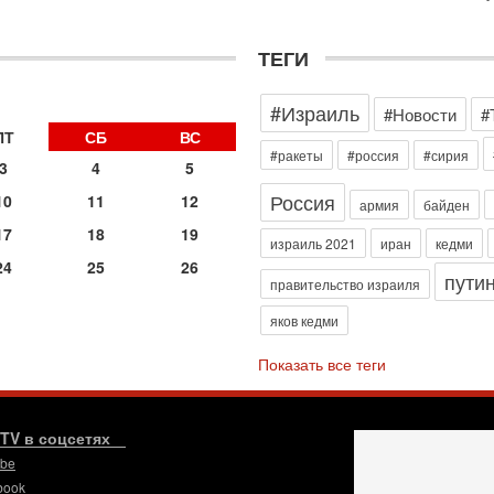
э
М
ТЕГИ
31
Б
3
#Израиль
#Новости
#
С
д
ПТ
СБ
ВС
р
#ракеты
#россия
#сирия
3
4
5
г
Россия
10
11
12
30
армия
байден
И
17
18
19
о
израиль 2021
иран
кедми
С
24
25
26
пути
н
правительство израиля
п
яков кедми
т
30
Показать все теги
П
з
В
р
.TV в соцсетях
ube
30
Т
book