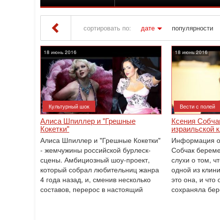
сортировать по:
дате
популярности
Iton TV
» Материалы за 18.06.2016
18 июнь 2016
18 июнь 2016
Культурный шок
Вести с полей
Алиса Шпиллер и "Грешные
Ксения Собчак
Кокетки"
израильской 
Алиса Шпиллер и "Грешные Кокетки"
Информация о 
- жемчужины российской бурлеск-
Собчак береме
сцены. Амбициозный шоу-проект,
слухи о том, ч
который собрал любительниц жанра
одной из клин
4 года назад, и, сменив несколько
это она, и что 
составов, перерос в настоящий
сохраняла бер