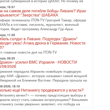
орогой субмариной в истории ЦАХАЛ. Но почему её
08-2026, 17:50
ера, 16:51
Русский голос» Израиля: кто заберет его на этот
ак на самом деле погибли бойцы Ливане? Иран
аз?
арывается! "Зверства" ШАБАКА
олоса русскоязычных репатриантов не раз кардинально
 эфире телеканала ITON-TV Григорий Тамар, офицер
еняли политический ландшафт Израиля. Достаточно
АХАЛа в отставке, писатель, журналист, военный
спомнить взлет партии «Исраэль ба-алия», когда
сторик. Ведет программу Александр Гур-Арье.
ера, 11:59
-07-2026, 17:00
ибель солдат в Ливане. Подлодка "Дракон"
айны закрытых дверей: о чём на самом деле
аводит ужас! Атака дрона в Германии. Новости
олчат Трамп и Нетаньяху?
.07
едавний визит премьер-министра Израиля Биньямина
то главные новости дня на ITON-TV
етаньяху в США и его встреча с Дональдом Трампом
ставили больше вопросов, чем ответов. Полная
ера, 08:20
Дракон» усилил ВМС Израиля - НОВОСТИ
-07-2026, 15:18
6/08/2026
ран готовит покушение на Нетаниягу! Трамп не
ермания передала Израилю новейшую подводную
очет эскалации, но КСИР готовит взрыв!
одку АХИ «Дракон», которую называют самой мощной
 эфире телеканала ITON-TV СЕРГЕЙ МИГДАЛЬ,
убмариной на Ближнем Востоке. Передача прошла на
ксперт по вопросам безопасности, офицер запаса
еждународного управления полиции Израиля, автор
08-2026, 18:16
колько ещё Нетаниягу продержится у власти?
-07-2026, 09:02
Нетаниягу вечен?» — почему предстоящие выборы в
итва за разоружение ХАМАСа - НОВОСТИ
зраиле могут стать самыми интригующими? Биньямин
1/07/2026
етаниягу снова уверенно заявляет, что победа на
егодня президент США Дональд Трамп заявил о