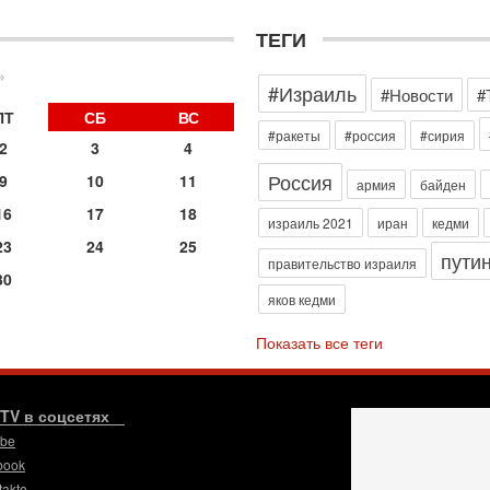
д
р
ТЕГИ
г
30
»
#Израиль
И
#Новости
#
о
ПТ
СБ
ВС
С
#ракеты
#россия
#сирия
2
3
4
н
п
Россия
9
10
11
армия
байден
т
16
17
18
30
израиль 2021
иран
кедми
П
23
24
25
пути
з
правительство израиля
30
В
яков кедми
р
30
Показать все теги
Т
3
П
в
.TV в соцсетях
И
ube
29
book
Т
takte