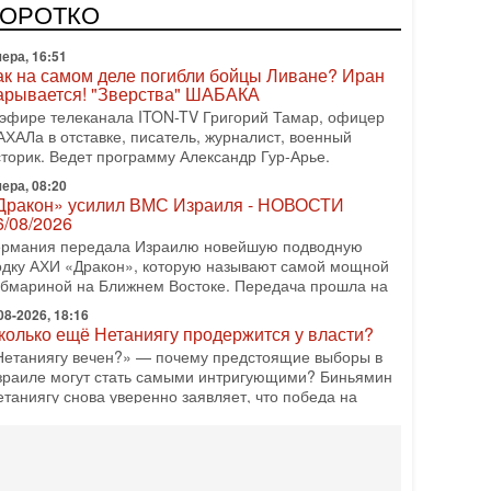
одку АХИ «Дракон» (Drakon), которая уже стала самой
КОРОТКО
орогой субмариной в истории ЦАХАЛ. Но почему её
ера, 16:51
ак на самом деле погибли бойцы Ливане? Иран
арывается! "Зверства" ШАБАКА
 эфире телеканала ITON-TV Григорий Тамар, офицер
АХАЛа в отставке, писатель, журналист, военный
сторик. Ведет программу Александр Гур-Арье.
ера, 08:20
Дракон» усилил ВМС Израиля - НОВОСТИ
6/08/2026
ермания передала Израилю новейшую подводную
одку АХИ «Дракон», которую называют самой мощной
убмариной на Ближнем Востоке. Передача прошла на
08-2026, 18:16
колько ещё Нетаниягу продержится у власти?
Нетаниягу вечен?» — почему предстоящие выборы в
зраиле могут стать самыми интригующими? Биньямин
етаниягу снова уверенно заявляет, что победа на
08-2026, 08:51
рамп пригрозил Ирану ударом - НОВОСТИ
5/08/2026
резидент США Дональд Трамп сегодня заявил, что