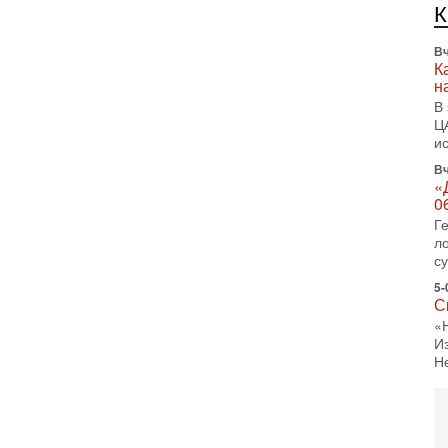
л
д
Вч
К
н
В
Ц
и
Вч
«
0
Г
л
с
5-
С
«
И
Н
5-
Т
0
П