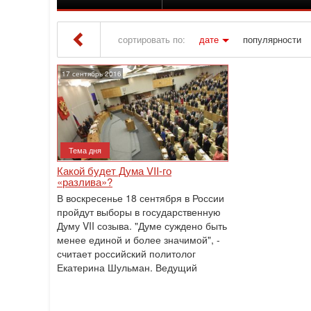
сортировать по:
дате
популярности
Iton TV
» Материалы за 17.09.2016
17 сентябрь 2016
Тема дня
Какой будет Дума VII-го
«разлива»?
В воскресенье 18 сентября в России
пройдут выборы в государственную
Думу VII созыва. "Думе суждено быть
менее единой и более значимой", -
считает российский политолог
Екатерина Шульман. Ведущий