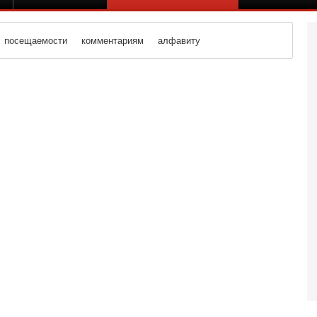
посещаемости
комментариям
алфавиту
Вч
О
о
И