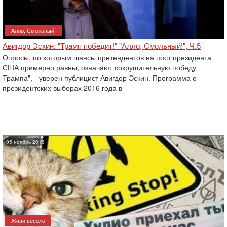
Алло, Смольный!
Авигдор Эскин: "Трамп победит!" "Алло, Смольный!", Ч.5
Опросы, по которым шансы претендентов на пост президента
США примерно равны, означают сокрушительную победу
Трампа", - уверен публицист Авигдор Эскин. Программа о
президентских выборах 2016 года в
05 ноябрь 2016
Живи весело