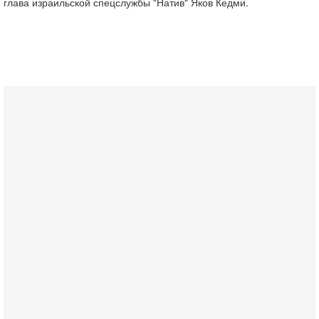
глава израильской спецслужбы "Натив" Яков Кедми.