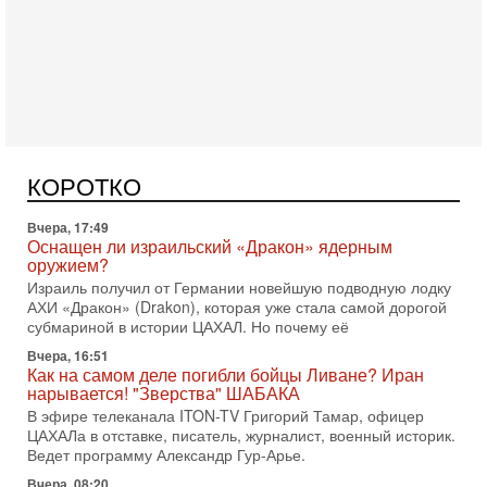
Сегодня, 16:55
Арабо-еврейская партия изменит всё? Если
появится...
Может ли в Израиле появиться полноценный арабо-
еврейский политический альянс? Что произойдет с
КОРОТКО
политическим раскладом сил, если арабский список
Вчера, 17:49
Оснащен ли израильский «Дракон» ядерным
оружием?
Израиль получил от Германии новейшую подводную лодку
АХИ «Дракон» (Drakon), которая уже стала самой дорогой
субмариной в истории ЦАХАЛ. Но почему её
Вчера, 16:51
Как на самом деле погибли бойцы Ливане? Иран
нарывается! "Зверства" ШАБАКА
В эфире телеканала ITON-TV Григорий Тамар, офицер
ЦАХАЛа в отставке, писатель, журналист, военный историк.
Ведет программу Александр Гур-Арье.
Вчера, 08:20