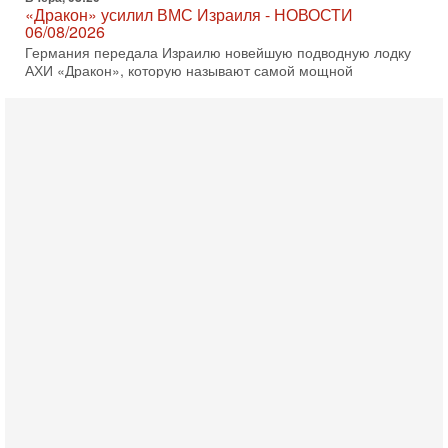
«Дракон» усилил ВМС Израиля - НОВОСТИ
06/08/2026
Германия передала Израилю новейшую подводную лодку
АХИ «Дракон», которую называют самой мощной
субмариной на Ближнем Востоке. Передача прошла на
5-08-2026, 18:16
Сколько ещё Нетаниягу продержится у власти?
«Нетаниягу вечен?» — почему предстоящие выборы в
Израиле могут стать самыми интригующими? Биньямин
Нетаниягу снова уверенно заявляет, что победа на
5-08-2026, 08:51
Трамп пригрозил Ирану ударом - НОВОСТИ
05/08/2026
Президент США Дональд Трамп сегодня заявил, что
Ормузский пролив может быть открыт «очень скоро». По
его словам, если этого не произойдет, Иран ждет
4-08-2026, 20:08
Трамп выбирает подходящий момент для удара!
Украину никогда не примут в НАТО
Сегодня гость нашей студии капитан 1-го ранга ВМC США
(в отставке) Гарри (Юрий) Табах, в прошлом: командир
антитеррористического центра НАТО в