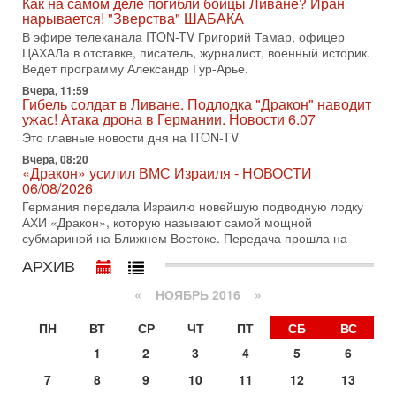
Как на самом деле погибли бойцы Ливане? Иран
Нетаньяху в США и его встреча с Дональдом Трампом
нарывается! "Зверства" ШАБАКА
оставили больше вопросов, чем ответов. Полная
В эфире телеканала ITON-TV Григорий Тамар, офицер
31-07-2026, 15:18
ЦАХАЛа в отставке, писатель, журналист, военный историк.
Иран готовит покушение на Нетаниягу! Трамп не
Ведет программу Александр Гур-Арье.
хочет эскалации, но КСИР готовит взрыв!
Вчера, 11:59
В эфире телеканала ITON-TV СЕРГЕЙ МИГДАЛЬ, эксперт
Гибель солдат в Ливане. Подлодка "Дракон" наводит
по вопросам безопасности, офицер запаса
ужас! Атака дрона в Германии. Новости 6.07
Международного управления полиции Израиля, автор
Это главные новости дня на ITON-TV
31-07-2026, 09:02
Вчера, 08:20
Битва за разоружение ХАМАСа - НОВОСТИ
«Дракон» усилил ВМС Израиля - НОВОСТИ
31/07/2026
06/08/2026
Сегодня президент США Дональд Трамп заявил о
Германия передала Израилю новейшую подводную лодку
достижении исторического соглашения о полном
АХИ «Дракон», которую называют самой мощной
разоружении ХАМАСа и других вооруженных группировок в
субмариной на Ближнем Востоке. Передача прошла на
30-07-2026, 17:59
АРХИВ
Иран доведет Трампа до крайних мер? Разбор и
оценка от военного обозревателя Давида Шарпа
«
НОЯБРЬ 2016
»
Ситуация вокруг противостояния Ирана и США накаляется
с каждым днем. Почему Трамп в самый последний момент
ПН
ВТ
СР
ЧТ
ПТ
СБ
ВС
отменил решение о нанесении тяжелых ударов
1
2
3
4
5
6
30-07-2026, 16:54
Покупатель авиакомпании «Аркия» намерен
7
8
9
10
11
12
13
запретить полеты по субботам!