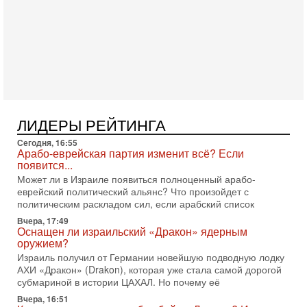
Служба общей безопасности (ШАБАК) создала
3-08-2026, 08:32
Трамп и Иран: последний шанс - НОВОСТИ
03/08/2026
Президент США Дональд Трамп объявил о возобновлении
переговоров с Ираном, но Тегеран пока не подтвердил
готовность к диалогу. По словам американского
2-08-2026, 08:42
Трамп отменил удар по Ирану - НОВОСТИ
ЛИДЕРЫ РЕЙТИНГА
02/08/2026
Президент США Дональд Трамп сегодня заявил об отмене
Сегодня, 16:55
подготовленного удара по Ирану после обращений
Арабо-еврейская партия изменит всё? Если
Тегерана и других стран региона. По его словам,
появится...
Может ли в Израиле появиться полноценный арабо-
1-08-2026, 17:50
еврейский политический альянс? Что произойдет с
«Русский голос» Израиля: кто заберет его на этот
политическим раскладом сил, если арабский список
раз?
Голоса русскоязычных репатриантов не раз кардинально
Вчера, 17:49
Оснащен ли израильский «Дракон» ядерным
меняли политический ландшафт Израиля. Достаточно
оружием?
вспомнить взлет партии «Исраэль ба-алия», когда
Израиль получил от Германии новейшую подводную лодку
31-07-2026, 17:00
АХИ «Дракон» (Drakon), которая уже стала самой дорогой
Тайны закрытых дверей: о чём на самом деле
субмариной в истории ЦАХАЛ. Но почему её
молчат Трамп и Нетаньяху?
Вчера, 16:51
Недавний визит премьер-министра Израиля Биньямина