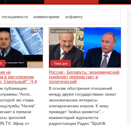
посещаемости
комментариям
алфавиту
09 февраль 2017
!
Тема дня
ия не
Россия - Беларусь: экономический
на в расчленении
конфликт перерастает в
, Смольный!", Ч-4
политический
м публикацию
В основе обострения отношений
ограммы "Алло,
между двумя государствами лежат
которой экс-глава
экономические интересы
пецслужбы "Натив"
олигархических кланов. К чему
вечает в прямом
приведет "война креветок", -
Вч
О
осы зрителей
комментарий журналиста
о
ON.TV. Эфир от
радиостанции Радио "Sputnik
И