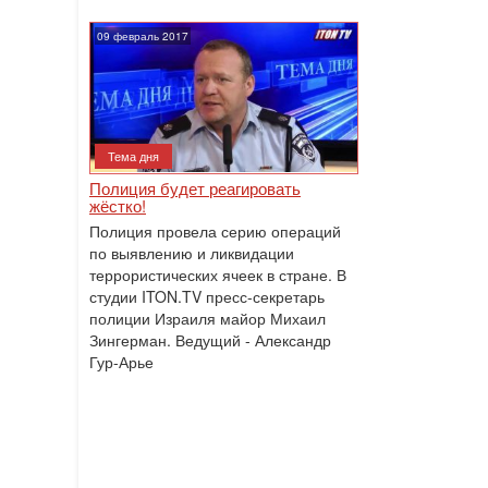
09 февраль 2017
Тема дня
Полиция будет реагировать
жёстко!
Полиция провела серию операций
по выявлению и ликвидации
террористических ячеек в стране. В
студии ITON.TV пресс-секретарь
полиции Израиля майор Михаил
Зингерман. Ведущий - Александр
Гур-Арье