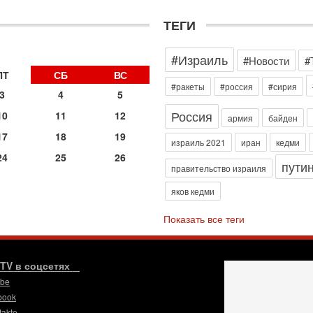
д
р
ТЕГИ
г
30
»
#Израиль
И
#Новости
#
о
ПТ
СБ
ВС
С
#ракеты
#россия
#сирия
3
4
5
н
п
Россия
10
11
12
армия
байден
т
17
18
19
30
израиль 2021
иран
кедми
П
24
25
26
пути
з
правительство израиля
В
яков кедми
р
30
Показать все теги
Т
3
П
в
.TV в соцсетях
И
ube
29
book
Т
takte