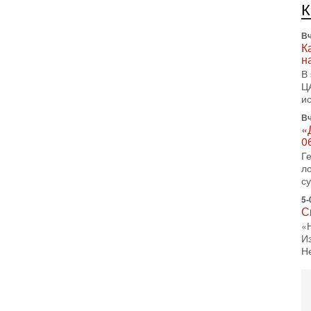
л
д
Вч
К
н
В
Ц
и
Вч
«
0
Г
л
с
5-
С
«
И
Н
5-
Т
0
П