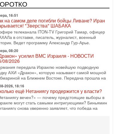
одку АХИ «Дракон» (Drakon), которая уже стала самой
КОРОТКО
орогой субмариной в истории ЦАХАЛ. Но почему её
ера, 16:51
ак на самом деле погибли бойцы Ливане? Иран
арывается! "Зверства" ШАБАКА
 эфире телеканала ITON-TV Григорий Тамар, офицер
АХАЛа в отставке, писатель, журналист, военный
сторик. Ведет программу Александр Гур-Арье.
ера, 08:20
Дракон» усилил ВМС Израиля - НОВОСТИ
6/08/2026
ермания передала Израилю новейшую подводную
одку АХИ «Дракон», которую называют самой мощной
убмариной на Ближнем Востоке. Передача прошла на
08-2026, 18:16
колько ещё Нетаниягу продержится у власти?
Нетаниягу вечен?» — почему предстоящие выборы в
зраиле могут стать самыми интригующими? Биньямин
етаниягу снова уверенно заявляет, что победа на
08-2026, 08:51
рамп пригрозил Ирану ударом - НОВОСТИ
5/08/2026
резидент США Дональд Трамп сегодня заявил, что