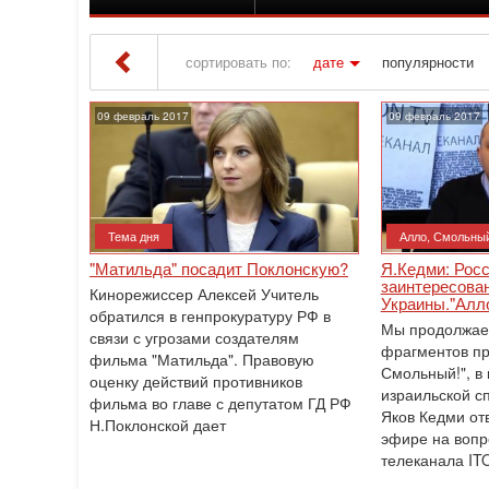
сортировать по:
дате
популярности
Iton TV
» Материалы за 09.02.2017
09 февраль 2017
09 февраль 2017
Тема дня
Алло, Смольный
"Матильда" посадит Поклонскую?
Я.Кедми: Росс
заинтересова
Кинорежиссер Алексей Учитель
Украины."Алло
обратился в генпрокуратуру РФ в
Мы продолжае
связи с угрозами создателям
фрагментов пр
фильма "Матильда". Правовую
Смольный!", в 
оценку действий противников
израильской с
фильма во главе с депутатом ГД РФ
Яков Кедми от
Н.Поклонской дает
эфире на вопр
телеканала IT