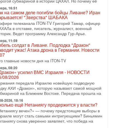
орогой субмариной в истории ЦАХАЛ. Но почему её
08-2026, 17:50
ера, 16:51
Русский голос» Израиля: кто заберет его на этот
ак на самом деле погибли бойцы Ливане? Иран
аз?
арывается! "Зверства" ШАБАКА
олоса русскоязычных репатриантов не раз кардинально
 эфире телеканала ITON-TV Григорий Тамар, офицер
еняли политический ландшафт Израиля. Достаточно
АХАЛа в отставке, писатель, журналист, военный
спомнить взлет партии «Исраэль ба-алия», когда
сторик. Ведет программу Александр Гур-Арье.
ера, 11:59
-07-2026, 17:00
ибель солдат в Ливане. Подлодка "Дракон"
айны закрытых дверей: о чём на самом деле
аводит ужас! Атака дрона в Германии. Новости
олчат Трамп и Нетаньяху?
.07
едавний визит премьер-министра Израиля Биньямина
то главные новости дня на ITON-TV
етаньяху в США и его встреча с Дональдом Трампом
ставили больше вопросов, чем ответов. Полная
ера, 08:20
Дракон» усилил ВМС Израиля - НОВОСТИ
-07-2026, 15:18
6/08/2026
ран готовит покушение на Нетаниягу! Трамп не
ермания передала Израилю новейшую подводную
очет эскалации, но КСИР готовит взрыв!
одку АХИ «Дракон», которую называют самой мощной
 эфире телеканала ITON-TV СЕРГЕЙ МИГДАЛЬ,
убмариной на Ближнем Востоке. Передача прошла на
ксперт по вопросам безопасности, офицер запаса
еждународного управления полиции Израиля, автор
08-2026, 18:16
колько ещё Нетаниягу продержится у власти?
-07-2026, 09:02
Нетаниягу вечен?» — почему предстоящие выборы в
итва за разоружение ХАМАСа - НОВОСТИ
зраиле могут стать самыми интригующими? Биньямин
1/07/2026
етаниягу снова уверенно заявляет, что победа на
егодня президент США Дональд Трамп заявил о