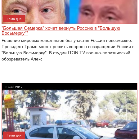
Тема дня
"Большая Семерка" хочет вернуть Россию в "Большую
Восьмерку""
Решение мировых конфликтов без участия России невозможно.
Президент Трамп может решить вопрос о возвращении России в
"Большую Восьмерку". В студии ITON.TV военно-политический
обозреватель Алекс
30 май 2017
Тема дня