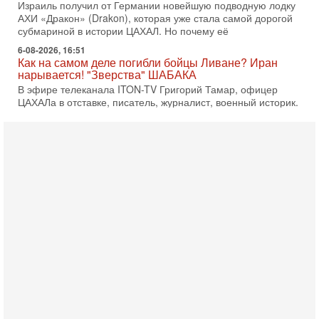
Израиль получил от Германии новейшую подводную лодку
АХИ «Дракон» (Drakon), которая уже стала самой дорогой
субмариной в истории ЦАХАЛ. Но почему её
6-08-2026, 16:51
Как на самом деле погибли бойцы Ливане? Иран
нарывается! "Зверства" ШАБАКА
В эфире телеканала ITON-TV Григорий Тамар, офицер
ЦАХАЛа в отставке, писатель, журналист, военный историк.
Ведет программу Александр Гур-Арье.
6-08-2026, 08:20
«Дракон» усилил ВМС Израиля - НОВОСТИ
06/08/2026
Германия передала Израилю новейшую подводную лодку
АХИ «Дракон», которую называют самой мощной
субмариной на Ближнем Востоке. Передача прошла на
5-08-2026, 18:16
Сколько ещё Нетаниягу продержится у власти?
«Нетаниягу вечен?» — почему предстоящие выборы в
Израиле могут стать самыми интригующими? Биньямин
Нетаниягу снова уверенно заявляет, что победа на
5-08-2026, 08:51
Трамп пригрозил Ирану ударом - НОВОСТИ
05/08/2026