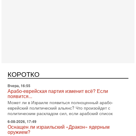
Сегодня, 16:56
Еврейский кандидат в арабской партии — зачем?
Израильская политика может получить неожиданный
поворот: еврейский кандидат — на реальном месте в
КОРОТКО
списке одной из арабских партий. Причем речь идет
Вчера, 16:55
Арабо-еврейская партия изменит всё? Если
появится...
Может ли в Израиле появиться полноценный арабо-
еврейский политический альянс? Что произойдет с
политическим раскладом сил, если арабский список
6-08-2026, 17:49
Оснащен ли израильский «Дракон» ядерным
оружием?