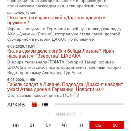
еврейский политический альянс? Что произойдет с
1-08-2026, 17:50
политическим раскладом сил, если арабский список
«Русский голос» Израиля: кто заберет его на этот
раз?
6-08-2026, 17:49
Оснащен ли израильский «Дракон» ядерным
Голоса русскоязычных репатриантов не раз кардинально
оружием?
меняли политический ландшафт Израиля. Достаточно
Израиль получил от Германии новейшую подводную лодку
вспомнить взлет партии «Исраэль ба-алия», когда
АХИ «Дракон» (Drakon), которая уже стала самой дорогой
31-07-2026, 17:00
субмариной в истории ЦАХАЛ. Но почему её
Тайны закрытых дверей: о чём на самом деле
молчат Трамп и Нетаньяху?
6-08-2026, 16:51
Как на самом деле погибли бойцы Ливане? Иран
Недавний визит премьер-министра Израиля Биньямина
нарывается! "Зверства" ШАБАКА
Нетаньяху в США и его встреча с Дональдом Трампом
В эфире телеканала ITON-TV Григорий Тамар, офицер
оставили больше вопросов, чем ответов. Полная
ЦАХАЛа в отставке, писатель, журналист, военный историк.
31-07-2026, 15:18
Ведет программу Александр Гур-Арье.
Иран готовит покушение на Нетаниягу! Трамп не
6-08-2026, 11:59
хочет эскалации, но КСИР готовит взрыв!
Гибель солдат в Ливане. Подлодка "Дракон" наводит
В эфире телеканала ITON-TV СЕРГЕЙ МИГДАЛЬ, эксперт
ужас! Атака дрона в Германии. Новости 6.07
по вопросам безопасности, офицер запаса
Это главные новости дня на ITON-TV
Международного управления полиции Израиля, автор
АРХИВ
31-07-2026, 09:02
Битва за разоружение ХАМАСа - НОВОСТИ
«
МАЙ 2017
»
31/07/2026
Сегодня президент США Дональд Трамп заявил о
ПН
ВТ
СР
ЧТ
ПТ
СБ
ВС
достижении исторического соглашения о полном