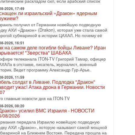
олитическим раскладом сил, если арабский список
08-2026, 08:42
рамп отменил удар по Ирану - НОВОСТИ
08-2026, 17:49
2/08/2026
снащен ли израильский «Дракон» ядерным
ружием?
резидент США Дональд Трамп сегодня заявил об
тмене подготовленного удара по Ирану после
зраиль получил от Германии новейшую подводную
бращений Тегерана и других стран региона. По его
одку АХИ «Дракон» (Drakon), которая уже стала самой
ловам,
орогой субмариной в истории ЦАХАЛ. Но почему её
08-2026, 16:51
08-2026, 17:50
ак на самом деле погибли бойцы Ливане? Иран
Русский голос» Израиля: кто заберет его на этот
арывается! "Зверства" ШАБАКА
аз?
 эфире телеканала ITON-TV Григорий Тамар, офицер
олоса русскоязычных репатриантов не раз кардинально
АХАЛа в отставке, писатель, журналист, военный
еняли политический ландшафт Израиля. Достаточно
сторик. Ведет программу Александр Гур-Арье.
спомнить взлет партии «Исраэль ба-алия», когда
08-2026, 11:59
-07-2026, 17:00
ибель солдат в Ливане. Подлодка "Дракон"
айны закрытых дверей: о чём на самом деле
аводит ужас! Атака дрона в Германии. Новости
олчат Трамп и Нетаньяху?
.07
едавний визит премьер-министра Израиля Биньямина
то главные новости дня на ITON-TV
етаньяху в США и его встреча с Дональдом Трампом
ставили больше вопросов, чем ответов. Полная
08-2026, 08:20
Дракон» усилил ВМС Израиля - НОВОСТИ
-07-2026, 15:18
6/08/2026
ран готовит покушение на Нетаниягу! Трамп не
ермания передала Израилю новейшую подводную
очет эскалации, но КСИР готовит взрыв!
одку АХИ «Дракон», которую называют самой мощной
 эфире телеканала ITON-TV СЕРГЕЙ МИГДАЛЬ,
убмариной на Ближнем Востоке. Передача прошла на