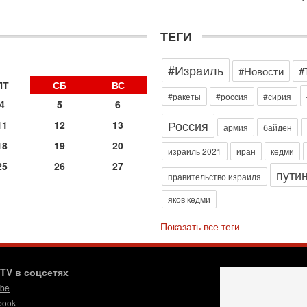
э
М
ТЕГИ
31
Б
3
#Израиль
#Новости
#
С
д
ПТ
СБ
ВС
р
#ракеты
#россия
#сирия
4
5
6
г
Россия
11
12
13
30
армия
байден
И
18
19
20
о
израиль 2021
иран
кедми
С
25
26
27
пути
н
правительство израиля
п
яков кедми
т
30
Показать все теги
П
з
В
р
.TV в соцсетях
ube
30
Т
book