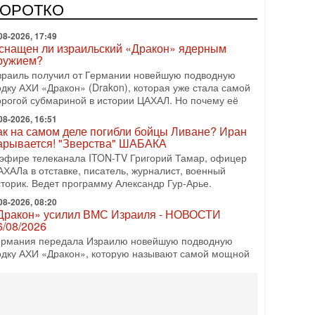
врейский политический альянс? Что произойдет с
КОРОТКО
олитическим раскладом сил, если арабский список
08-2026, 17:49
снащен ли израильский «Дракон» ядерным
ружием?
зраиль получил от Германии новейшую подводную
одку АХИ «Дракон» (Drakon), которая уже стала самой
орогой субмариной в истории ЦАХАЛ. Но почему её
08-2026, 16:51
ак на самом деле погибли бойцы Ливане? Иран
арывается! "Зверства" ШАБАКА
 эфире телеканала ITON-TV Григорий Тамар, офицер
АХАЛа в отставке, писатель, журналист, военный
сторик. Ведет программу Александр Гур-Арье.
08-2026, 08:20
Дракон» усилил ВМС Израиля - НОВОСТИ
6/08/2026
ермания передала Израилю новейшую подводную
одку АХИ «Дракон», которую называют самой мощной
убмариной на Ближнем Востоке. Передача прошла на
08-2026, 18:16
колько ещё Нетаниягу продержится у власти?
Нетаниягу вечен?» — почему предстоящие выборы в