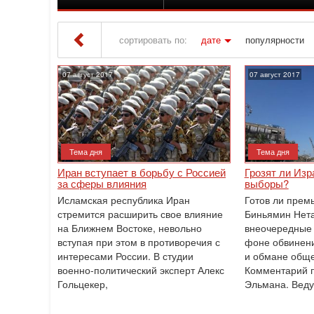
сортировать по:
дате
популярности
Iton TV
» Материалы за 07.08.2017
07 август 2017
07 август 2017
Тема дня
Тема дня
Иран вступает в борьбу с Россией
Грозят ли Из
за сферы влияния
выборы?
Исламская республика Иран
Готов ли прем
стремится расширить свое влияние
Биньямин Нета
на Ближнем Востоке, невольно
внеочередные
вступая при этом в противоречия с
фоне обвинени
интересами России. В студии
и обмане обще
военно-политический эксперт Алекс
Комментарий п
Гольцекер,
Эльмана. Веду