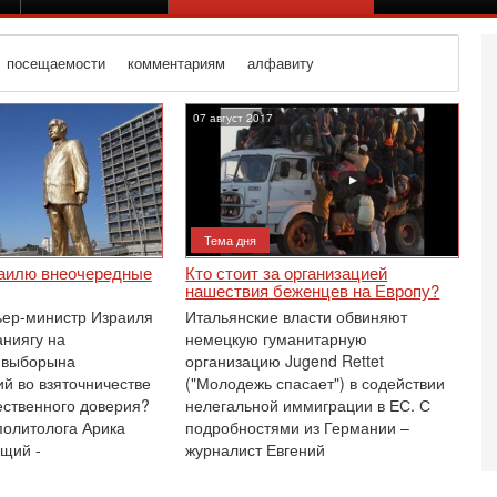
посещаемости
комментариям
алфавиту
07 август 2017
Тема дня
раилю внеочередные
Кто стоит за организацией
нашествия беженцев на Европу?
ьер-министр Израиля
Итальянские власти обвиняют
ниягу на
немецкую гуманитарную
 выборына
организацию Jugend Rettet
й во взяточничестве
("Молодежь спасает") в содействии
ственного доверия?
нелегальной иммиграции в ЕС. С
Вч
олитолога Арика
подробностями из Германии –
А
щий -
журналист Евгений
п
М