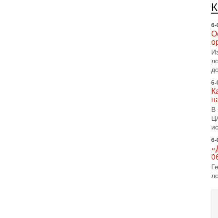
е
п
6-
О
о
И
л
д
6-
К
н
В
Ц
и
6-
«
0
Г
л
с
5-
С
«