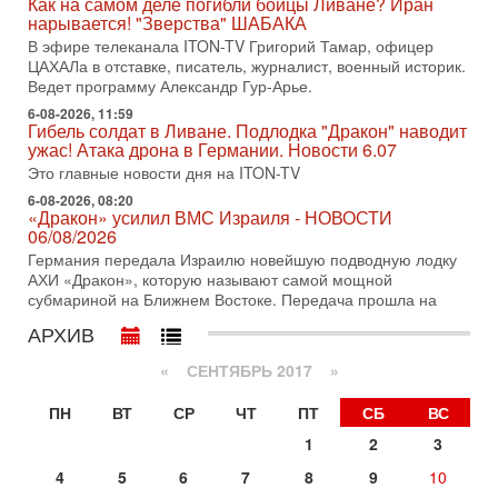
оставили больше вопросов, чем ответов. Полная
Как на самом деле погибли бойцы Ливане? Иран
нарывается! "Зверства" ШАБАКА
31-07-2026, 15:18
В эфире телеканала ITON-TV Григорий Тамар, офицер
Иран готовит покушение на Нетаниягу! Трамп не
ЦАХАЛа в отставке, писатель, журналист, военный историк.
хочет эскалации, но КСИР готовит взрыв!
Ведет программу Александр Гур-Арье.
В эфире телеканала ITON-TV СЕРГЕЙ МИГДАЛЬ, эксперт
по вопросам безопасности, офицер запаса
6-08-2026, 11:59
Гибель солдат в Ливане. Подлодка "Дракон" наводит
Международного управления полиции Израиля, автор
ужас! Атака дрона в Германии. Новости 6.07
31-07-2026, 09:02
Это главные новости дня на ITON-TV
Битва за разоружение ХАМАСа - НОВОСТИ
31/07/2026
6-08-2026, 08:20
«Дракон» усилил ВМС Израиля - НОВОСТИ
Сегодня президент США Дональд Трамп заявил о
06/08/2026
достижении исторического соглашения о полном
Германия передала Израилю новейшую подводную лодку
разоружении ХАМАСа и других вооруженных группировок в
АХИ «Дракон», которую называют самой мощной
30-07-2026, 17:59
субмариной на Ближнем Востоке. Передача прошла на
Иран доведет Трампа до крайних мер? Разбор и
АРХИВ
оценка от военного обозревателя Давида Шарпа
Ситуация вокруг противостояния Ирана и США накаляется
«
СЕНТЯБРЬ 2017
»
с каждым днем. Почему Трамп в самый последний момент
отменил решение о нанесении тяжелых ударов
ПН
ВТ
СР
ЧТ
ПТ
СБ
ВС
30-07-2026, 16:54
Покупатель авиакомпании «Аркия» намерен
1
2
3
запретить полеты по субботам!
4
5
6
7
8
9
10
Вокруг возможной продажи авиакомпании «Аркия»