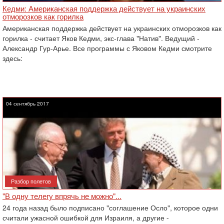
Кедми: Американская поддержка действует на украинских
отморозков как горилка
Американская поддержка действует на украинских отморозков как
горилка - считает Яков Кедми, экс-глава "Натив". Ведущий -
Александр Гур-Арье. Все программы с Яковом Кедми смотрите
здесь:
04 сентябрь 2017
Разбор полетов
"В одну телегу впрячь не можно"...
‎24 года назад было подписано "соглашение Осло", которое одни
считали ужасной ошибкой для ‎Израиля, а другие -