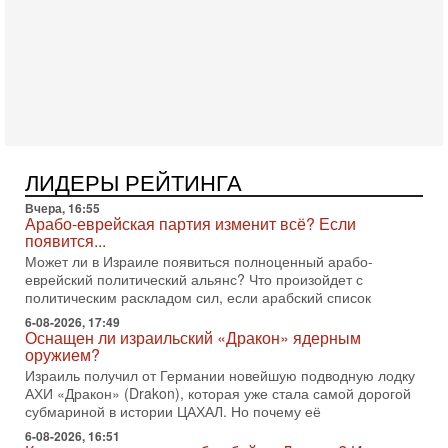
3-08-2026, 08:32
Трамп и Иран: последний шанс - НОВОСТИ
03/08/2026
Президент США Дональд Трамп объявил о возобновлении
переговоров с Ираном, но Тегеран пока не подтвердил
готовность к диалогу. По словам американского
2-08-2026, 08:42
Трамп отменил удар по Ирану - НОВОСТИ
02/08/2026
ЛИДЕРЫ РЕЙТИНГА
Президент США Дональд Трамп сегодня заявил об отмене
подготовленного удара по Ирану после обращений
Вчера, 16:55
Тегерана и других стран региона. По его словам,
Арабо-еврейская партия изменит всё? Если
появится...
1-08-2026, 17:50
«Русский голос» Израиля: кто заберет его на этот
Может ли в Израиле появиться полноценный арабо-
раз?
еврейский политический альянс? Что произойдет с
Голоса русскоязычных репатриантов не раз кардинально
политическим раскладом сил, если арабский список
меняли политический ландшафт Израиля. Достаточно
6-08-2026, 17:49
вспомнить взлет партии «Исраэль ба-алия», когда
Оснащен ли израильский «Дракон» ядерным
оружием?
31-07-2026, 17:00
Тайны закрытых дверей: о чём на самом деле
Израиль получил от Германии новейшую подводную лодку
молчат Трамп и Нетаньяху?
АХИ «Дракон» (Drakon), которая уже стала самой дорогой
субмариной в истории ЦАХАЛ. Но почему её
Недавний визит премьер-министра Израиля Биньямина
Нетаньяху в США и его встреча с Дональдом Трампом
6-08-2026, 16:51