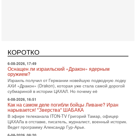
Вчера, 16:55
Арабо-еврейская партия изменит всё? Если
появится...
Может ли в Израиле появиться полноценный арабо-
еврейский политический альянс? Что произойдет с
политическим раскладом сил, если арабский список
КОРОТКО
6-08-2026, 17:49
Оснащен ли израильский «Дракон» ядерным
оружием?
Израиль получил от Германии новейшую подводную лодку
АХИ «Дракон» (Drakon), которая уже стала самой дорогой
субмариной в истории ЦАХАЛ. Но почему её
6-08-2026, 16:51
Как на самом деле погибли бойцы Ливане? Иран
нарывается! "Зверства" ШАБАКА
В эфире телеканала ITON-TV Григорий Тамар, офицер
ЦАХАЛа в отставке, писатель, журналист, военный историк.
Ведет программу Александр Гур-Арье.
6-08-2026, 08:20
«Дракон» усилил ВМС Израиля - НОВОСТИ