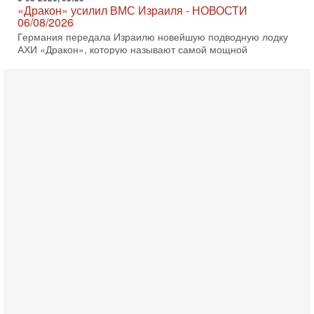
06/08/2026
Германия передала Израилю новейшую подводную лодку
АХИ «Дракон», которую называют самой мощной
субмариной на Ближнем Востоке. Передача прошла на
5-08-2026, 18:16
Сколько ещё Нетаниягу продержится у власти?
«Нетаниягу вечен?» — почему предстоящие выборы в
Израиле могут стать самыми интригующими? Биньямин
Нетаниягу снова уверенно заявляет, что победа на
5-08-2026, 08:51
Трамп пригрозил Ирану ударом - НОВОСТИ
05/08/2026
Президент США Дональд Трамп сегодня заявил, что
Ормузский пролив может быть открыт «очень скоро». По
его словам, если этого не произойдет, Иран ждет
4-08-2026, 20:08
Трамп выбирает подходящий момент для удара!
Украину никогда не примут в НАТО
Сегодня гость нашей студии капитан 1-го ранга ВМC США
(в отставке) Гарри (Юрий) Табах, в прошлом: командир
антитеррористического центра НАТО в
3-08-2026, 19:07
«Либо в армию — либо в тюрьму?»