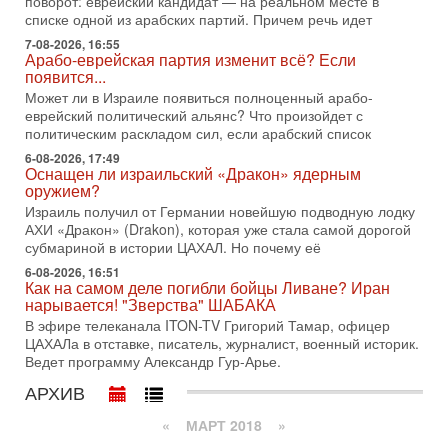
поворот: еврейский кандидат — на реальном месте в
Трамп отменил удар по Ирану - НОВОСТИ
списке одной из арабских партий. Причем речь идет
02/08/2026
7-08-2026, 16:55
Президент США Дональд Трамп сегодня заявил об отмене
Арабо-еврейская партия изменит всё? Если
подготовленного удара по Ирану после обращений
появится...
Тегерана и других стран региона. По его словам,
Может ли в Израиле появиться полноценный арабо-
1-08-2026, 17:50
еврейский политический альянс? Что произойдет с
«Русский голос» Израиля: кто заберет его на этот
политическим раскладом сил, если арабский список
раз?
6-08-2026, 17:49
Голоса русскоязычных репатриантов не раз кардинально
Оснащен ли израильский «Дракон» ядерным
меняли политический ландшафт Израиля. Достаточно
оружием?
вспомнить взлет партии «Исраэль ба-алия», когда
Израиль получил от Германии новейшую подводную лодку
31-07-2026, 17:00
АХИ «Дракон» (Drakon), которая уже стала самой дорогой
Тайны закрытых дверей: о чём на самом деле
субмариной в истории ЦАХАЛ. Но почему её
молчат Трамп и Нетаньяху?
6-08-2026, 16:51
Недавний визит премьер-министра Израиля Биньямина
Как на самом деле погибли бойцы Ливане? Иран
Нетаньяху в США и его встреча с Дональдом Трампом
нарывается! "Зверства" ШАБАКА
оставили больше вопросов, чем ответов. Полная
В эфире телеканала ITON-TV Григорий Тамар, офицер
ЦАХАЛа в отставке, писатель, журналист, военный историк.
31-07-2026, 15:18
Иран готовит покушение на Нетаниягу! Трамп не
Ведет программу Александр Гур-Арье.
хочет эскалации, но КСИР готовит взрыв!
АРХИВ
В эфире телеканала ITON-TV СЕРГЕЙ МИГДАЛЬ, эксперт
по вопросам безопасности, офицер запаса
«
МАРТ 2018
»
Международного управления полиции Израиля, автор