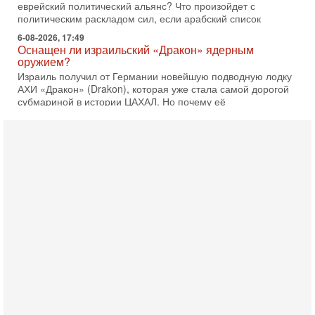
еврейский политический альянс? Что произойдет с
политическим раскладом сил, если арабский список
6-08-2026, 17:49
Оснащен ли израильский «Дракон» ядерным
оружием?
Израиль получил от Германии новейшую подводную лодку
АХИ «Дракон» (Drakon), которая уже стала самой дорогой
субмариной в истории ЦАХАЛ. Но почему её
6-08-2026, 16:51
Как на самом деле погибли бойцы Ливане? Иран
нарывается! "Зверства" ШАБАКА
В эфире телеканала ITON-TV Григорий Тамар, офицер
ЦАХАЛа в отставке, писатель, журналист, военный историк.
Ведет программу Александр Гур-Арье.
6-08-2026, 08:20
«Дракон» усилил ВМС Израиля - НОВОСТИ
06/08/2026
Германия передала Израилю новейшую подводную лодку
АХИ «Дракон», которую называют самой мощной
субмариной на Ближнем Востоке. Передача прошла на
5-08-2026, 18:16
Сколько ещё Нетаниягу продержится у власти?
«Нетаниягу вечен?» — почему предстоящие выборы в