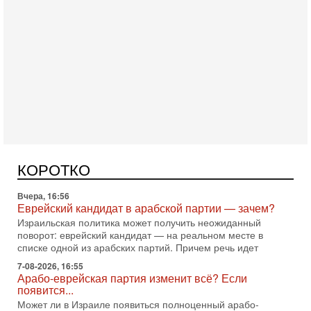
Сегодня, 10:16
Нью-Йорк готовится к визиту Нетаниягу - НОВОСТИ
09/08/2026
Полиция Нью-Йорка готовится усилить меры безопасности
перед ожидаемым визитом премьер-министра Биньямина
КОРОТКО
Нетаниягу на Генассамблею ООН в сентябре. По
Вчера, 16:56
Еврейский кандидат в арабской партии — зачем?
Израильская политика может получить неожиданный
поворот: еврейский кандидат — на реальном месте в
списке одной из арабских партий. Причем речь идет
7-08-2026, 16:55
Арабо-еврейская партия изменит всё? Если
появится...
Может ли в Израиле появиться полноценный арабо-