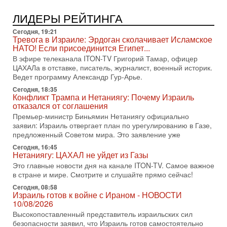
Трамп пригрозил Ирану ударом - НОВОСТИ
05/08/2026
ЛИДЕРЫ РЕЙТИНГА
Президент США Дональд Трамп сегодня заявил, что
Ормузский пролив может быть открыт «очень скоро». По
Сегодня, 19:21
его словам, если этого не произойдет, Иран ждет
Тревога в Израиле: Эрдоган сколачивает Исламское
НАТО! Если присоединится Египет...
4-08-2026, 20:08
В эфире телеканала ITON-TV Григорий Тамар, офицер
Трамп выбирает подходящий момент для удара!
ЦАХАЛа в отставке, писатель, журналист, военный историк.
Украину никогда не примут в НАТО
Ведет программу Александр Гур-Арье.
Сегодня гость нашей студии капитан 1-го ранга ВМC США
(в отставке) Гарри (Юрий) Табах, в прошлом: командир
Сегодня, 18:35
Конфликт Трампа и Нетаниягу: Почему Израиль
антитеррористического центра НАТО в
отказался от соглашения
3-08-2026, 19:07
Премьер-министр Биньямин Нетаниягу официально
«Либо в армию — либо в тюрьму?»
заявил: Израиль отвергает план по урегулированию в Газе,
Ситуация вокруг призыва ультраортодоксов в ЦАХАЛ
предложенный Советом мира. Это заявление уже
достигла точки кипения. Попытки принять закон,
Сегодня, 16:45
освобождающий уклоняющихся харедим от арестов,
Нетаниягу: ЦАХАЛ не уйдет из Газы
3-08-2026, 17:18
Это главные новости дня на канале ITON-TV. Самое важное
Хватит отменять атаки! ЦАХАЛ - не игрушка!
в стране и мире. Смотрите и слушайте прямо сейчас!
Израиль готов ударить по Ирану!
Сегодня, 08:58
В эфире телеканала ITON-TV Григорий Тамар, офицер
Израиль готов к войне с Ираном - НОВОСТИ
ЦАХАЛа в отставке, писатель, журналист, военный историк.
10/08/2026
Ведет программу Александр Гур-Арье.
Высокопоставленный представитель израильских сил
3-08-2026, 15:23
безопасности заявил, что Израиль готов самостоятельно