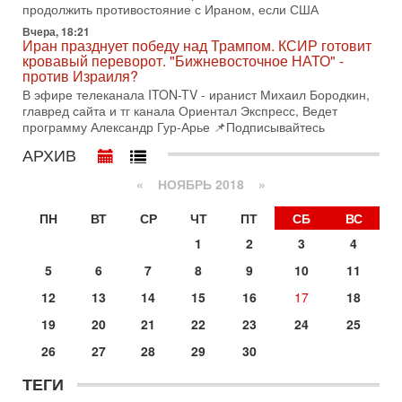
Иран задыхается. КСИР готовит удар! Россия теряет
продолжить противостояние с Ираном, если США
последних союзников. Путин - псих!
Вчера, 18:21
В эфире ITON-TV доктор Эльдар Намазов , историк,
Иран празднует победу над Трампом. КСИР готовит
политолог, в прошлом – помощник Президента
кровавый переворот. "Бижневосточное НАТО" -
Азербайджана Гейдара Алиева . Ведет программу
против Израиля?
Александр
В эфире телеканала ITON-TV - иранист Михаил Бородкин,
главред сайта и тг канала Ориентал Экспресс, Ведет
3-08-2026, 11:09
программу Александр Гур-Арье 📌Подписывайтесь
Выборы в Израиле в опасности?! ШАБАК формирует
спецотдел
АРХИВ
В этом выпуске мы разбираем одну из самых тревожных
тем израильской политики. Известно, что израильская
«
НОЯБРЬ 2018
»
Служба общей безопасности (ШАБАК) создала
ПН
ВТ
СР
ЧТ
ПТ
СБ
ВС
3-08-2026, 08:32
Трамп и Иран: последний шанс - НОВОСТИ
1
2
3
4
03/08/2026
Президент США Дональд Трамп объявил о возобновлении
5
6
7
8
9
10
11
переговоров с Ираном, но Тегеран пока не подтвердил
12
13
14
15
16
17
18
готовность к диалогу. По словам американского
19
20
21
22
23
24
25
2-08-2026, 08:42
Трамп отменил удар по Ирану - НОВОСТИ
26
27
28
29
30
02/08/2026
Президент США Дональд Трамп сегодня заявил об отмене
ТЕГИ
подготовленного удара по Ирану после обращений