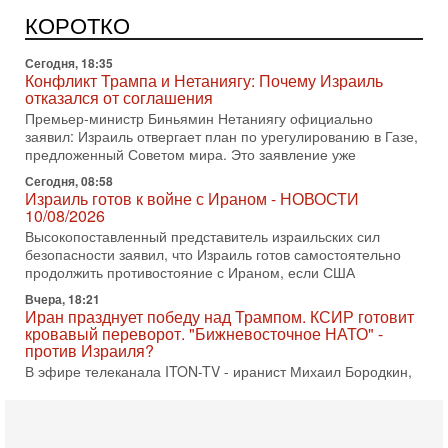
В эфире телеканала ITON-TV Григорий Тамар, офицер
ЦАХАЛа в отставке, писатель, журналист, военный историк.
КОРОТКО
Ведет программу Александр Гур-Арье.
Сегодня, 18:35
Конфликт Трампа и Нетаниягу: Почему Израиль
отказался от соглашения
Премьер-министр Биньямин Нетаниягу официально
заявил: Израиль отвергает план по урегулированию в Газе,
предложенный Советом мира. Это заявление уже
Сегодня, 08:58
Израиль готов к войне с Ираном - НОВОСТИ
10/08/2026
Высокопоставленный представитель израильских сил
безопасности заявил, что Израиль готов самостоятельно
продолжить противостояние с Ираном, если США
Вчера, 18:21
Иран празднует победу над Трампом. КСИР готовит
кровавый переворот. "Бижневосточное НАТО" -
против Израиля?
В эфире телеканала ITON-TV - иранист Михаил Бородкин,
главред сайта и тг канала Ориентал Экспресс, Ведет
программу Александр Гур-Арье 📌Подписывайтесь
Вчера, 10:58