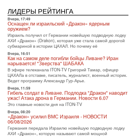
1-08-2026, 17:50
«Русский голос» Израиля: кто заберет его на этот
ЛИДЕРЫ РЕЙТИНГА
раз?
Голоса русскоязычных репатриантов не раз кардинально
Вчера, 17:49
меняли политический ландшафт Израиля. Достаточно
Оснащен ли израильский «Дракон» ядерным
вспомнить взлет партии «Исраэль ба-алия», когда
оружием?
Израиль получил от Германии новейшую подводную лодку
31-07-2026, 17:00
АХИ «Дракон» (Drakon), которая уже стала самой дорогой
Тайны закрытых дверей: о чём на самом деле
субмариной в истории ЦАХАЛ. Но почему её
молчат Трамп и Нетаньяху?
Недавний визит премьер-министра Израиля Биньямина
Вчера, 16:51
Как на самом деле погибли бойцы Ливане? Иран
Нетаньяху в США и его встреча с Дональдом Трампом
нарывается! "Зверства" ШАБАКА
оставили больше вопросов, чем ответов. Полная
В эфире телеканала ITON-TV Григорий Тамар, офицер
31-07-2026, 15:18
ЦАХАЛа в отставке, писатель, журналист, военный историк.
Иран готовит покушение на Нетаниягу! Трамп не
Ведет программу Александр Гур-Арье.
хочет эскалации, но КСИР готовит взрыв!
Вчера, 11:59
В эфире телеканала ITON-TV СЕРГЕЙ МИГДАЛЬ, эксперт
Гибель солдат в Ливане. Подлодка "Дракон" наводит
по вопросам безопасности, офицер запаса
ужас! Атака дрона в Германии. Новости 6.07
Международного управления полиции Израиля, автор
Это главные новости дня на ITON-TV
31-07-2026, 09:02
Вчера, 08:20
Битва за разоружение ХАМАСа - НОВОСТИ
«Дракон» усилил ВМС Израиля - НОВОСТИ
31/07/2026
06/08/2026
Сегодня президент США Дональд Трамп заявил о
Германия передала Израилю новейшую подводную лодку
достижении исторического соглашения о полном
АХИ «Дракон», которую называют самой мощной
разоружении ХАМАСа и других вооруженных группировок в