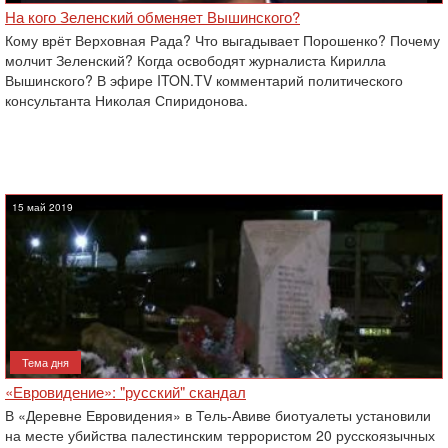
На кого Зеленский обменяет Вышинского?
Кому врёт Верховная Рада? Что выгадывает Порошенко? Почему
молчит Зеленский? Когда освободят журналиста Кирилла
Вышинского? В эфире ITON.TV комментарий политического
консультанта Николая Спиридонова.
15 май 2019
Тема дня
«Евровидение»: "русский" скандал
В «Деревне Евровидения» в Тель-Авиве биотуалеты установили
на месте убийства палестинским террористом 20 русскоязычных