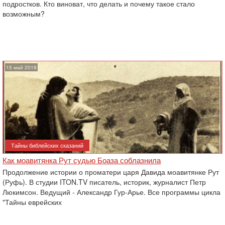
подростков. Кто виноват, что делать и почему такое стало
возможным?
15 май 2019
Тайны библейских сказаний
Как моавитянка Рут судью Боаза соблазнила
Продолжение истории о проматери царя Давида моавитянке Рут
(Руфь). В студии ITON.TV писатель, историк, журналист Петр
Люкимсон. Ведущий - Александр Гур-Арье. Все программы цикла
"Тайны еврейских