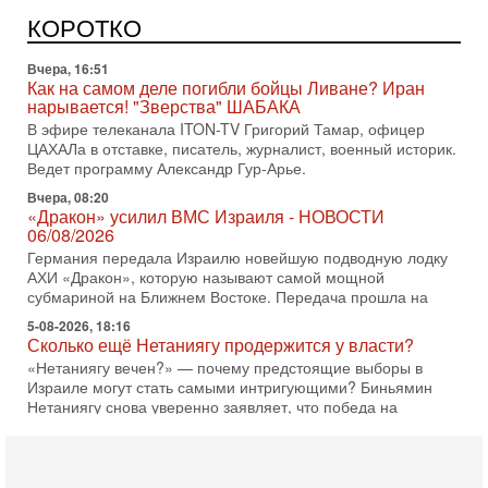
Израиль получил от Германии новейшую подводную лодку
АХИ «Дракон» (Drakon), которая уже стала самой дорогой
КОРОТКО
субмариной в истории ЦАХАЛ. Но почему её
Вчера, 16:51
Как на самом деле погибли бойцы Ливане? Иран
нарывается! "Зверства" ШАБАКА
В эфире телеканала ITON-TV Григорий Тамар, офицер
ЦАХАЛа в отставке, писатель, журналист, военный историк.
Ведет программу Александр Гур-Арье.
Вчера, 08:20
«Дракон» усилил ВМС Израиля - НОВОСТИ
06/08/2026
Германия передала Израилю новейшую подводную лодку
АХИ «Дракон», которую называют самой мощной
субмариной на Ближнем Востоке. Передача прошла на
5-08-2026, 18:16
Сколько ещё Нетаниягу продержится у власти?
«Нетаниягу вечен?» — почему предстоящие выборы в
Израиле могут стать самыми интригующими? Биньямин
Нетаниягу снова уверенно заявляет, что победа на
5-08-2026, 08:51
Трамп пригрозил Ирану ударом - НОВОСТИ
05/08/2026