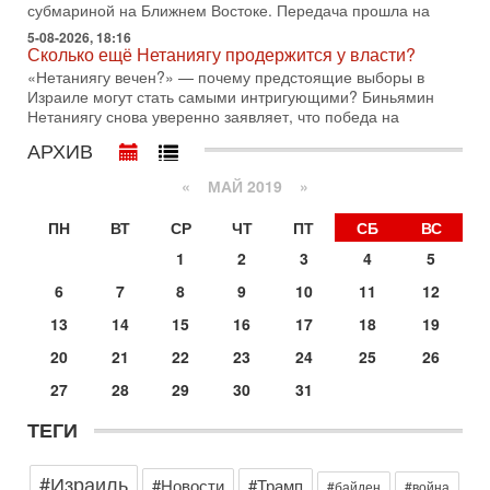
субмариной на Ближнем Востоке. Передача прошла на
30-07-2026, 17:59
5-08-2026, 18:16
Иран доведет Трампа до крайних мер? Разбор и
Сколько ещё Нетаниягу продержится у власти?
оценка от военного обозревателя Давида Шарпа
«Нетаниягу вечен?» — почему предстоящие выборы в
Ситуация вокруг противостояния Ирана и США накаляется
Израиле могут стать самыми интригующими? Биньямин
с каждым днем. Почему Трамп в самый последний момент
Нетаниягу снова уверенно заявляет, что победа на
отменил решение о нанесении тяжелых ударов
АРХИВ
30-07-2026, 16:54
Покупатель авиакомпании «Аркия» намерен
«
МАЙ 2019
»
запретить полеты по субботам!
Вокруг возможной продажи авиакомпании «Аркия»
ПН
ВТ
СР
ЧТ
ПТ
СБ
ВС
разгорается громкий конфликт.
1
2
3
4
5
30-07-2026, 08:16
Трамп готовит удар по Ирану - НОВОСТИ 30/07/2026
6
7
8
9
10
11
12
Президент США Дональд Трамп сегодня рассматривает
13
14
15
16
17
18
19
возможность масштабной военной операции против Ирана
после ракетной атаки на американскую базу в
20
21
22
23
24
25
26
29-07-2026, 18:28
27
28
29
30
31
Трамп взбешен атакой на базы! Иран играет с огнем.
Израиль меняет курс
ТЕГИ
В эфире телеканала ITON-TV политолог Цви Маген,
дипломат, в прошлом - старший офицер военной разведки
АМАН, глава спецслужбы "Натив", ‎Чрезвычайный и
#Израиль
#Новости
#Трамп
#байден
#война