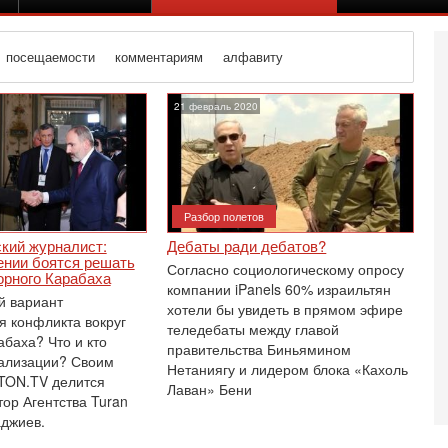
посещаемости
комментариям
алфавиту
21 февраль 2020
Разбор полетов
кий журналист:
Дебаты ради дебатов?
ении боятся решать
Согласно социологическому опросу
рного ‎Карабаха
компании iPanels 60% израильтян
й вариант
хотели бы увидеть в прямом эфире
я конфликта вокруг
теледебаты между главой
абаха? Что и кто
правительства Биньямином
ализации? Своим
Нетаниягу и лидером блока «Кахоль
TON.TV делится
Вч
Лаван» Бени
О
ор Агентства Turan
о
аджиев.
И