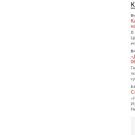
л
д
Вч
К
н
В
Ц
и
Вч
«
0
Г
л
с
5-
С
«
И
Н
5-
Т
0
П