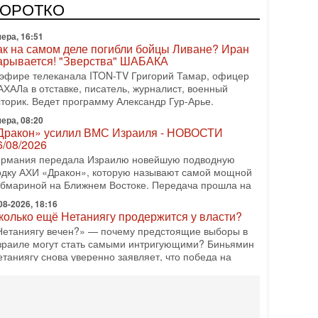
одку АХИ «Дракон» (Drakon), которая уже стала самой
КОРОТКО
орогой субмариной в истории ЦАХАЛ. Но почему её
ера, 16:51
ак на самом деле погибли бойцы Ливане? Иран
арывается! "Зверства" ШАБАКА
 эфире телеканала ITON-TV Григорий Тамар, офицер
АХАЛа в отставке, писатель, журналист, военный
сторик. Ведет программу Александр Гур-Арье.
ера, 08:20
Дракон» усилил ВМС Израиля - НОВОСТИ
6/08/2026
ермания передала Израилю новейшую подводную
одку АХИ «Дракон», которую называют самой мощной
убмариной на Ближнем Востоке. Передача прошла на
08-2026, 18:16
колько ещё Нетаниягу продержится у власти?
Нетаниягу вечен?» — почему предстоящие выборы в
зраиле могут стать самыми интригующими? Биньямин
етаниягу снова уверенно заявляет, что победа на
08-2026, 08:51
рамп пригрозил Ирану ударом - НОВОСТИ
5/08/2026
резидент США Дональд Трамп сегодня заявил, что