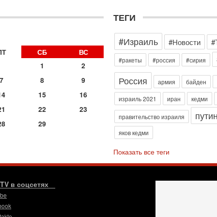
д
р
ТЕГИ
г
30
»
#Израиль
И
#Новости
#
о
ПТ
СБ
ВС
С
#ракеты
#россия
#сирия
1
2
н
п
Россия
7
8
9
армия
байден
т
14
15
16
30
израиль 2021
иран
кедми
П
21
22
23
пути
з
правительство израиля
28
29
В
яков кедми
р
30
Показать все теги
Т
3
П
в
.TV в соцсетях
И
ube
29
book
Т
takte