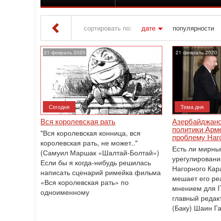
сортировать по:
дате
популярности
Iton TV
» Материалы за 21.02.2020
21 февраль 2020
21 февраль 2020
Сегодня
Тема дня
Вся королевская рать
Азербайджанс
политики Арм
"Вся королевская конница, вся
проблему Наго
королевская рать, не может.."
Есть ли мирны
(Самуил Маршак «Шалтай-Болтай»)
урегулировани
Если бы я когда-нибудь решилась
Нагорного Кар
написать сценарий римейка фильма
мешает его ре
«Вся королевская рать» по
мнением для I
одноименному
главный редакт
(Баку) Шаин Г