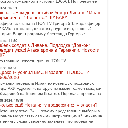
орогой субмариной в истории ЦАХАЛ. Но почему её
08-2026, 17:50
ера, 16:51
Русский голос» Израиля: кто заберет его на этот
ак на самом деле погибли бойцы Ливане? Иран
аз?
арывается! "Зверства" ШАБАКА
олоса русскоязычных репатриантов не раз кардинально
 эфире телеканала ITON-TV Григорий Тамар, офицер
еняли политический ландшафт Израиля. Достаточно
АХАЛа в отставке, писатель, журналист, военный
спомнить взлет партии «Исраэль ба-алия», когда
сторик. Ведет программу Александр Гур-Арье.
ера, 11:59
-07-2026, 17:00
ибель солдат в Ливане. Подлодка "Дракон"
айны закрытых дверей: о чём на самом деле
аводит ужас! Атака дрона в Германии. Новости
олчат Трамп и Нетаньяху?
.07
едавний визит премьер-министра Израиля Биньямина
то главные новости дня на ITON-TV
етаньяху в США и его встреча с Дональдом Трампом
ставили больше вопросов, чем ответов. Полная
ера, 08:20
Дракон» усилил ВМС Израиля - НОВОСТИ
-07-2026, 15:18
6/08/2026
ран готовит покушение на Нетаниягу! Трамп не
ермания передала Израилю новейшую подводную
очет эскалации, но КСИР готовит взрыв!
одку АХИ «Дракон», которую называют самой мощной
 эфире телеканала ITON-TV СЕРГЕЙ МИГДАЛЬ,
убмариной на Ближнем Востоке. Передача прошла на
ксперт по вопросам безопасности, офицер запаса
еждународного управления полиции Израиля, автор
08-2026, 18:16
колько ещё Нетаниягу продержится у власти?
-07-2026, 09:02
Нетаниягу вечен?» — почему предстоящие выборы в
итва за разоружение ХАМАСа - НОВОСТИ
зраиле могут стать самыми интригующими? Биньямин
1/07/2026
етаниягу снова уверенно заявляет, что победа на
егодня президент США Дональд Трамп заявил о