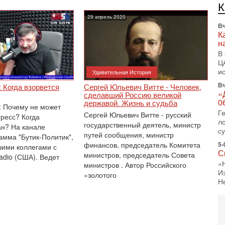
л
д
29 апрель 2020
Вч
К
н
В
Ц
и
Удивительная История
Вч
 Когда взорвется
Сергей Юльевич Витте - Человек,
«
сделавший Россию великой
0
державой. Жизнь и судьба
ic: Почему не может
Г
Сергей Юльевич Витте - русский
гресс? Когда
л
государственный деятель, министр
ан? На канале
с
путей сообщения, министр
амма "Бутик-Политик",
финансов, председатель Комитета
5-
ими коллегами с
С
министров, председатель Совета
adio (США). Ведет
«
министров . Автор Российского
И
«золотого
Н
5-
Т
0
П