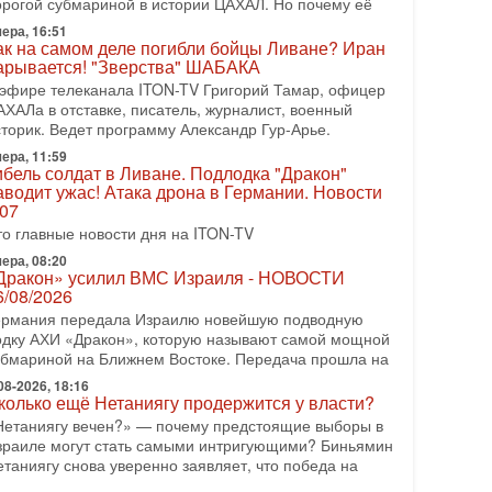
орогой субмариной в истории ЦАХАЛ. Но почему её
08-2026, 17:50
ера, 16:51
Русский голос» Израиля: кто заберет его на этот
ак на самом деле погибли бойцы Ливане? Иран
аз?
арывается! "Зверства" ШАБАКА
олоса русскоязычных репатриантов не раз кардинально
 эфире телеканала ITON-TV Григорий Тамар, офицер
еняли политический ландшафт Израиля. Достаточно
АХАЛа в отставке, писатель, журналист, военный
спомнить взлет партии «Исраэль ба-алия», когда
сторик. Ведет программу Александр Гур-Арье.
ера, 11:59
-07-2026, 17:00
ибель солдат в Ливане. Подлодка "Дракон"
айны закрытых дверей: о чём на самом деле
аводит ужас! Атака дрона в Германии. Новости
олчат Трамп и Нетаньяху?
.07
едавний визит премьер-министра Израиля Биньямина
то главные новости дня на ITON-TV
етаньяху в США и его встреча с Дональдом Трампом
ставили больше вопросов, чем ответов. Полная
ера, 08:20
Дракон» усилил ВМС Израиля - НОВОСТИ
-07-2026, 15:18
6/08/2026
ран готовит покушение на Нетаниягу! Трамп не
ермания передала Израилю новейшую подводную
очет эскалации, но КСИР готовит взрыв!
одку АХИ «Дракон», которую называют самой мощной
 эфире телеканала ITON-TV СЕРГЕЙ МИГДАЛЬ,
убмариной на Ближнем Востоке. Передача прошла на
ксперт по вопросам безопасности, офицер запаса
еждународного управления полиции Израиля, автор
08-2026, 18:16
колько ещё Нетаниягу продержится у власти?
-07-2026, 09:02
Нетаниягу вечен?» — почему предстоящие выборы в
итва за разоружение ХАМАСа - НОВОСТИ
зраиле могут стать самыми интригующими? Биньямин
1/07/2026
етаниягу снова уверенно заявляет, что победа на
егодня президент США Дональд Трамп заявил о