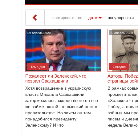
сортировать по:
дате
популярности
Iton TV
» Материалы за 29.04.2020
29 апрель 2020
29 апрель 2020
Тема дня
Сегодня
Пожалеет ли Зеленский, что
Авторы Побед
позвал Саакашвили
страницы войн
Хотя возвращение в украинскую
В рамках совм
власть Михаила Саакашвили
просветитель
затормозилось, скорее всего он все
«Холокост» пр
же займет какой--то высокий пост в
Победы: после
правительстве. Но зачем он там
войны» мы пр
понадобился президенту
писем и дневн
Зеленскому? И что
недель Велико