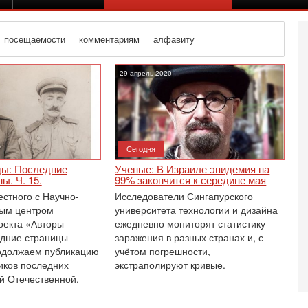
посещаемости
комментариям
алфавиту
29 апрель 2020
Сегодня
ы: Последние
Ученые: В Израиле эпидемия на
ы. Ч. 15.
99% закончится к середине мая
естного с Научно-
Исследователи Сингапурского
ным центром
университета технологии и дизайна
оекта «Авторы
ежедневно мониторят статистику
дние страницы
заражения в разных странах и, с
одолжаем публикацию
учётом погрешности,
Вч
иков последних
экстраполируют кривые.
О
й Отечественной.
о
И