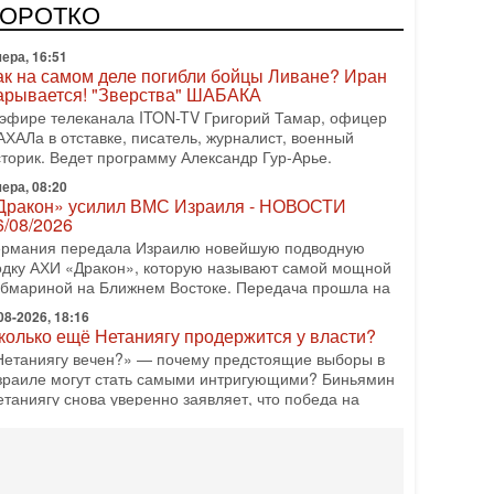
одку АХИ «Дракон» (Drakon), которая уже стала самой
КОРОТКО
орогой субмариной в истории ЦАХАЛ. Но почему её
ера, 16:51
ак на самом деле погибли бойцы Ливане? Иран
арывается! "Зверства" ШАБАКА
 эфире телеканала ITON-TV Григорий Тамар, офицер
АХАЛа в отставке, писатель, журналист, военный
сторик. Ведет программу Александр Гур-Арье.
ера, 08:20
Дракон» усилил ВМС Израиля - НОВОСТИ
6/08/2026
ермания передала Израилю новейшую подводную
одку АХИ «Дракон», которую называют самой мощной
убмариной на Ближнем Востоке. Передача прошла на
08-2026, 18:16
колько ещё Нетаниягу продержится у власти?
Нетаниягу вечен?» — почему предстоящие выборы в
зраиле могут стать самыми интригующими? Биньямин
етаниягу снова уверенно заявляет, что победа на
08-2026, 08:51
рамп пригрозил Ирану ударом - НОВОСТИ
5/08/2026
резидент США Дональд Трамп сегодня заявил, что