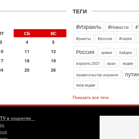
д
р
ТЕГИ
г
30
#Израиль
И
#Новости
#
о
ПТ
СБ
ВС
С
#ракеты
#россия
#сирия
3
4
5
н
п
Россия
10
11
12
армия
байден
т
17
18
19
30
израиль 2021
иран
кедми
П
24
25
26
пути
з
правительство израиля
В
яков кедми
р
30
Показать все теги
Т
3
П
в
.TV в соцсетях
И
ube
29
book
Т
takte