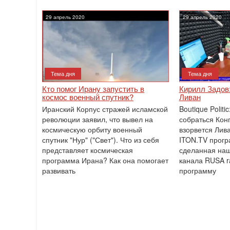
29 апрель 2020
29 апрель 2020
Тема дня
Тема дня
Кто помог Ирану запустить в
Кирилл Задов:
космос военный спутник?
Ливан
Иранский Корпус стражей исламской
Boutique Polit
революции заявил, что вывел на
собраться Кон
космическую орбиту военный
взорвется Лив
спутник "Нур" ("Свет"). Что из себя
ITON.TV прогр
представляет космическая
сделанная наш
программа Ирана? Как она помогает
канала RUSA r
развивать
программу