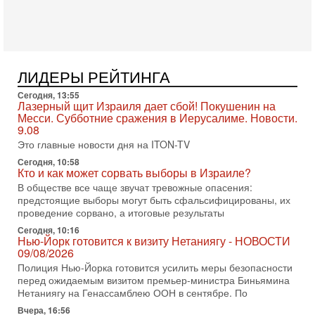
Ведет программу Александр Гур-Арье.
3-08-2026, 15:23
Иран задыхается. КСИР готовит удар! Россия теряет
последних союзников. Путин - псих!
В эфире ITON-TV доктор Эльдар Намазов , историк,
ЛИДЕРЫ РЕЙТИНГА
политолог, в прошлом – помощник Президента
Азербайджана Гейдара Алиева . Ведет программу
Сегодня, 13:55
Александр
Лазерный щит Израиля дает сбой! Покушенин на
Месси. Субботние сражения в Иерусалиме. Новости.
3-08-2026, 11:09
9.08
Выборы в Израиле в опасности?! ШАБАК формирует
Это главные новости дня на ITON-TV
спецотдел
В этом выпуске мы разбираем одну из самых тревожных
Сегодня, 10:58
Кто и как может сорвать выборы в Израиле?
тем израильской политики. Известно, что израильская
Служба общей безопасности (ШАБАК) создала
В обществе все чаще звучат тревожные опасения:
предстоящие выборы могут быть сфальсифицированы, их
3-08-2026, 08:32
проведение сорвано, а итоговые результаты
Трамп и Иран: последний шанс - НОВОСТИ
03/08/2026
Сегодня, 10:16
Нью-Йорк готовится к визиту Нетаниягу - НОВОСТИ
Президент США Дональд Трамп объявил о возобновлении
09/08/2026
переговоров с Ираном, но Тегеран пока не подтвердил
Полиция Нью-Йорка готовится усилить меры безопасности
готовность к диалогу. По словам американского
перед ожидаемым визитом премьер-министра Биньямина
2-08-2026, 08:42
Нетаниягу на Генассамблею ООН в сентябре. По
Трамп отменил удар по Ирану - НОВОСТИ
Вчера, 16:56
02/08/2026