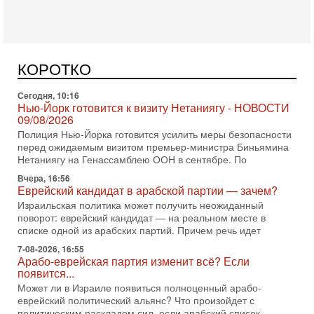
Сегодня, 10:58
Кто и как может сорвать выборы в Израиле?
В обществе все чаще звучат тревожные опасения:
предстоящие выборы могут быть сфальсифицированы, их
КОРОТКО
проведение сорвано, а итоговые результаты
Сегодня, 10:16
Нью-Йорк готовится к визиту Нетаниягу - НОВОСТИ
09/08/2026
Полиция Нью-Йорка готовится усилить меры безопасности
перед ожидаемым визитом премьер-министра Биньямина
Нетаниягу на Генассамблею ООН в сентябре. По
Вчера, 16:56
Еврейский кандидат в арабской партии — зачем?
Израильская политика может получить неожиданный
поворот: еврейский кандидат — на реальном месте в
списке одной из арабских партий. Причем речь идет
7-08-2026, 16:55
Арабо-еврейская партия изменит всё? Если
появится...
Может ли в Израиле появиться полноценный арабо-
еврейский политический альянс? Что произойдет с
политическим раскладом сил, если арабский список