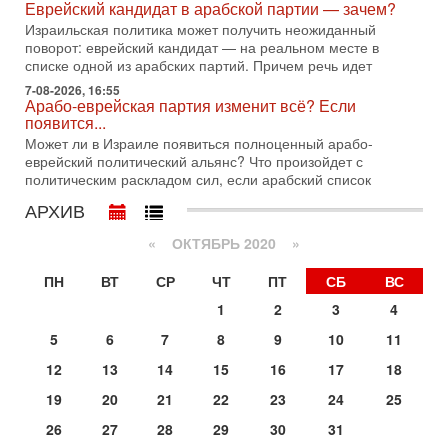
Еврейский кандидат в арабской партии — зачем?
Президент США Дональд Трамп сегодня заявил об отмене
Израильская политика может получить неожиданный
подготовленного удара по Ирану после обращений
поворот: еврейский кандидат — на реальном месте в
Тегерана и других стран региона. По его словам,
списке одной из арабских партий. Причем речь идет
1-08-2026, 17:50
7-08-2026, 16:55
«Русский голос» Израиля: кто заберет его на этот
Арабо-еврейская партия изменит всё? Если
раз?
появится...
Голоса русскоязычных репатриантов не раз кардинально
Может ли в Израиле появиться полноценный арабо-
меняли политический ландшафт Израиля. Достаточно
еврейский политический альянс? Что произойдет с
вспомнить взлет партии «Исраэль ба-алия», когда
политическим раскладом сил, если арабский список
31-07-2026, 17:00
АРХИВ
Тайны закрытых дверей: о чём на самом деле
молчат Трамп и Нетаньяху?
«
ОКТЯБРЬ 2020
»
Недавний визит премьер-министра Израиля Биньямина
Нетаньяху в США и его встреча с Дональдом Трампом
ПН
ВТ
СР
ЧТ
ПТ
СБ
ВС
оставили больше вопросов, чем ответов. Полная
1
2
3
4
31-07-2026, 15:18
Иран готовит покушение на Нетаниягу! Трамп не
5
6
7
8
9
10
11
хочет эскалации, но КСИР готовит взрыв!
12
13
14
15
16
17
18
В эфире телеканала ITON-TV СЕРГЕЙ МИГДАЛЬ, эксперт
по вопросам безопасности, офицер запаса
19
20
21
22
23
24
25
Международного управления полиции Израиля, автор
26
27
28
29
30
31
31-07-2026, 09:02