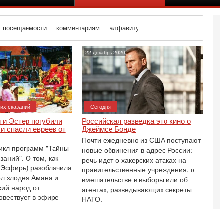
посещаемости
комментариям
алфавиту
22 декабрь 2020
их сказаний
Сегодня
 и Эстер погубили
Российская разведка это кино о
и спасли евреев от
Джеймсе Бонде
Почти ежедневно из США поступают
икл программ "Тайны
новые обвинения в адрес России:
заний". О том, как
речь идет о хакерских атаках на
(Эсфирь) разоблачила
правительственные учреждения, о
л злодея Амана и
вмешательстве в выборы или об
кий народ от
Се
агентах, разведывающих секреты
А
овествует в эфире
НАТО.
п
М