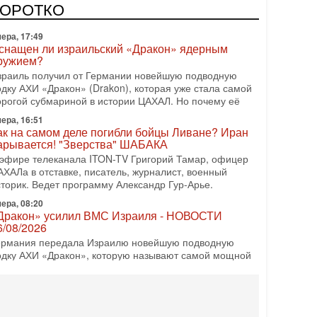
врейский политический альянс? Что произойдет с
КОРОТКО
олитическим раскладом сил, если арабский список
ера, 17:49
снащен ли израильский «Дракон» ядерным
ружием?
зраиль получил от Германии новейшую подводную
одку АХИ «Дракон» (Drakon), которая уже стала самой
орогой субмариной в истории ЦАХАЛ. Но почему её
ера, 16:51
ак на самом деле погибли бойцы Ливане? Иран
арывается! "Зверства" ШАБАКА
 эфире телеканала ITON-TV Григорий Тамар, офицер
АХАЛа в отставке, писатель, журналист, военный
сторик. Ведет программу Александр Гур-Арье.
ера, 08:20
Дракон» усилил ВМС Израиля - НОВОСТИ
6/08/2026
ермания передала Израилю новейшую подводную
одку АХИ «Дракон», которую называют самой мощной
убмариной на Ближнем Востоке. Передача прошла на
08-2026, 18:16
колько ещё Нетаниягу продержится у власти?
Нетаниягу вечен?» — почему предстоящие выборы в