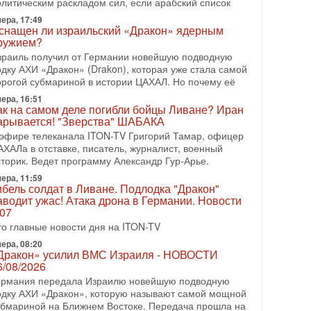
олитическим раскладом сил, если арабский список
08-2026, 08:42
рамп отменил удар по Ирану - НОВОСТИ
ера, 17:49
2/08/2026
снащен ли израильский «Дракон» ядерным
ружием?
резидент США Дональд Трамп сегодня заявил об
тмене подготовленного удара по Ирану после
зраиль получил от Германии новейшую подводную
бращений Тегерана и других стран региона. По его
одку АХИ «Дракон» (Drakon), которая уже стала самой
ловам,
орогой субмариной в истории ЦАХАЛ. Но почему её
ера, 16:51
08-2026, 17:50
ак на самом деле погибли бойцы Ливане? Иран
Русский голос» Израиля: кто заберет его на этот
арывается! "Зверства" ШАБАКА
аз?
 эфире телеканала ITON-TV Григорий Тамар, офицер
олоса русскоязычных репатриантов не раз кардинально
АХАЛа в отставке, писатель, журналист, военный
еняли политический ландшафт Израиля. Достаточно
сторик. Ведет программу Александр Гур-Арье.
спомнить взлет партии «Исраэль ба-алия», когда
ера, 11:59
-07-2026, 17:00
ибель солдат в Ливане. Подлодка "Дракон"
айны закрытых дверей: о чём на самом деле
аводит ужас! Атака дрона в Германии. Новости
олчат Трамп и Нетаньяху?
.07
едавний визит премьер-министра Израиля Биньямина
то главные новости дня на ITON-TV
етаньяху в США и его встреча с Дональдом Трампом
ставили больше вопросов, чем ответов. Полная
ера, 08:20
Дракон» усилил ВМС Израиля - НОВОСТИ
-07-2026, 15:18
6/08/2026
ран готовит покушение на Нетаниягу! Трамп не
ермания передала Израилю новейшую подводную
очет эскалации, но КСИР готовит взрыв!
одку АХИ «Дракон», которую называют самой мощной
 эфире телеканала ITON-TV СЕРГЕЙ МИГДАЛЬ,
убмариной на Ближнем Востоке. Передача прошла на