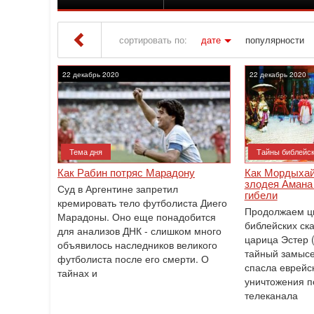
сортировать по:
дате
популярности
Iton TV
» Материалы за 22.12.2020
22 декабрь 2020
22 декабрь 2020
Тема дня
Тайны библейск
Как Рабин потряс Марадону
Как Мордыхай
злодея Амана 
Суд в Аргентине запретил
гибели
кремировать тело футболиста Диего
Продолжаем ц
Марадоны‎. Оно еще понадобится
библейских ска
для анализов ДНК - слишком много
царица Эстер 
объявилось наследников великого
тайный замысе
футболиста после его смерти. О
спасла еврейс
тайнах и
уничтожения п
телеканала