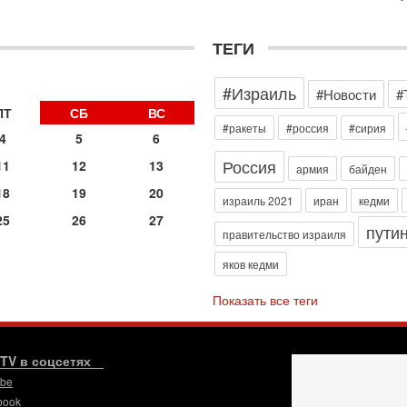
э
М
ТЕГИ
31
Б
3
#Израиль
#Новости
#
С
д
ПТ
СБ
ВС
р
#ракеты
#россия
#сирия
4
5
6
г
Россия
11
12
13
30
армия
байден
И
18
19
20
о
израиль 2021
иран
кедми
С
25
26
27
пути
н
правительство израиля
п
яков кедми
т
30
Показать все теги
П
з
В
р
.TV в соцсетях
ube
30
Т
book