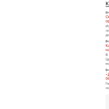
е
п
Вч
О
о
И
л
д
Вч
К
н
В
Ц
и
Вч
«
0
Г
л
с
5-
С
«