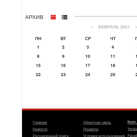
АРХИВ
«
ФЕВРАЛЬ 2021
ПН
ВТ
СР
ЧТ
1
2
3
4
8
9
10
11
15
16
17
18
22
23
24
25
Iton
Главная
Обратная связь
Yout
Новости
Правила
Face
Расширенный поиск
Условия использования