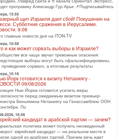
ородкин, главред сайта и тг канала Ориентал Экспресс,
 эфире телеканала ITON-TV Григорий Тамар, офицер
едет программу Александр Гур-Арье 📌Подписывайтесь
АХАЛа в отставке, писатель, журналист, военный
сторик. Ведет программу Александр Гур-Арье.
ера, 13:55
азерный щит Израиля дает сбой! Покушенин на
08-2026, 15:23
есси. Субботние сражения в Иерусалиме.
ран задыхается. КСИР готовит удар! Россия
овости. 9.08
еряет последних союзников. Путин - псих!
то главные новости дня на ITON-TV
 эфире ITON-TV доктор Эльдар Намазов , историк,
ера, 10:58
олитолог, в прошлом – помощник Президента
то и как может сорвать выборы в Израиле?
зербайджана Гейдара Алиева . Ведет программу
 обществе все чаще звучат тревожные опасения:
лександр
редстоящие выборы могут быть сфальсифицированы,
08-2026, 11:09
х проведение сорвано, а итоговые результаты
ыборы в Израиле в опасности?! ШАБАК
ера, 10:16
ормирует спецотдел
ью-Йорк готовится к визиту Нетаниягу -
 этом выпуске мы разбираем одну из самых тревожных
ОВОСТИ 09/08/2026
м израильской политики. Известно, что израильская
олиция Нью-Йорка готовится усилить меры
лужба общей безопасности (ШАБАК) создала
езопасности перед ожидаемым визитом премьер-
инистра Биньямина Нетаниягу на Генассамблею ООН
08-2026, 08:32
рамп и Иран: последний шанс - НОВОСТИ
сентябре. По
3/08/2026
08-2026, 16:56
резидент США Дональд Трамп объявил о
врейский кандидат в арабской партии — зачем?
озобновлении переговоров с Ираном, но Тегеран пока
зраильская политика может получить неожиданный
 подтвердил готовность к диалогу. По словам
оворот: еврейский кандидат — на реальном месте в
мериканского
писке одной из арабских партий. Причем речь идет