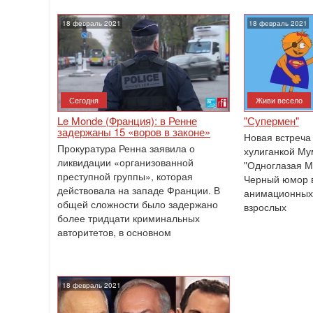
18 февраль 2021
18 февраль 2021
Сегодня
Живи весело
Le Monde (Франция): в Ренне
"Супермен"
задержаны 15 «воров в законе»
Новая встреча
Прокуратура Ренна заявила о
хулиганкой Му
ликвидации «организованной
"Одноглазая М
преступной группы», которая
Черный юмор в
действовала на западе Франции. В
анимационных
общей сложности было задержано
взрослых
более тридцати криминальных
авторитетов, в основном
18 февраль 2021