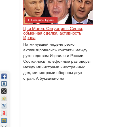
С Большой Буквы
Цви Маген: Ситуация в Сирии,
обменная сделка, активность
Ирана
На минувшей неделе резко
активизировались контакты между
руководством Израиля и России.
Состоялись телефонные разговоры
между министрами иностранных
дел, министрами обороны двух
стран. А буквально на