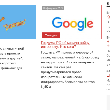
Б
В
18 февраль 2021
Вч
К
В
п
и
Тема дня
Вч
Н
Госдума РФ объявила войну
Н
интернету. Кто кого?
 с симпатичной
П
Госдума РФ приняла очередной
му в проекте
б
закон, направленный на блокировку
уму и другие".
м
на территории России интернет-
 коротких
в 
сайтов. На сей раз
 фильмах для
8-
предусматриватся право
Е
избирательных комиссий
И
инициировать блокировки сайтов.
п
ЦИК и
с
7-
А
п
М