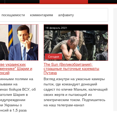
посещаемости
комментариям
алфавиту
18 февраль 2021
Сегодня
ве украинских
The Sun (Великобритания):
зменнике" Шарии и
страшные пыточные казематы
енсий
Путина
минными полями на
Взгляд изнутри на ужасные камеры
рывами на
пыток, где командует донецкий
инах бойцов ВСУ, об
садист по кличке Маньяк, калечащий
атолия Шария в
своих жертв и пытающий их
Вч
И
редупреждении
электрическим током. Подпишитесь
г
и Украины о
на наш телеграм-канал
Н
нсий в 1,5 раза
В