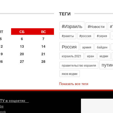
2-
Т
0
ТЕГИ
П
»
о
#Израиль
#Новости
#
о
с
ПТ
СБ
ВС
#ракеты
#россия
#сирия
1-
5
6
7
«
Россия
12
13
14
р
армия
байден
Г
19
20
21
израиль 2021
иран
кедми
м
в
26
27
28
пути
правительство израиля
31
Т
яков кедми
м
Н
Показать все теги
Н
о
31
.TV в соцсетях
И
х
ube
В
book