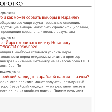
ородкин, главред сайта и тг канала Ориентал Экспресс,
КОРОТКО
едет программу Александр Гур-Арье 📌Подписывайтесь
ера, 10:58
то и как может сорвать выборы в Израиле?
 обществе все чаще звучат тревожные опасения:
редстоящие выборы могут быть сфальсифицированы,
х проведение сорвано, а итоговые результаты
ера, 10:16
ью-Йорк готовится к визиту Нетаниягу -
ОВОСТИ 09/08/2026
олиция Нью-Йорка готовится усилить меры
езопасности перед ожидаемым визитом премьер-
инистра Биньямина Нетаниягу на Генассамблею ООН
сентябре. По
08-2026, 16:56
врейский кандидат в арабской партии — зачем?
зраильская политика может получить неожиданный
оворот: еврейский кандидат — на реальном месте в
писке одной из арабских партий. Причем речь идет
08-2026, 16:55
рабо-еврейская партия изменит всё? Если
оявится...
ожет ли в Израиле появиться полноценный арабо-