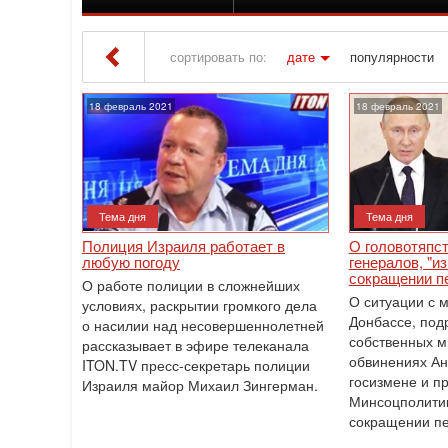
сортировать по:
дате
популярности
Iton TV
» Материалы за 18.02.2021
18 февраль 2021
18 февраль 2021
Тема дня
Тема дня
Полиция Израиля работает в
О головотяпст
любую погоду
генералов, "и
сокращении п
О работе полиции в сложнейших
О ситуации с 
условиях, раскрытии громкого дела
Донбассе, под
о насилии над несовершеннолетней
собственных м
рассказывает в эфире телеканала
обвинениях Ан
ITON.TV пресс-секретарь полиции
госизмене и п
Израиля майор Михаил Зингерман.
Минсоцполитик
сокращении пе