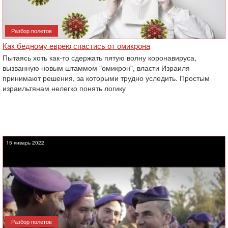
Разбор полетов
Как бедному еврею спастись от омикрона
Пытаясь хоть как-то сдержать пятую волну коронавируса,
вызванную новым штаммом "омикрон", власти Израиля
принимают решения, за которыми трудно уследить. Простым
израильтянам нелегко понять логику
15 январь 2022
Разбор полетов