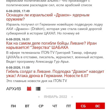
еврейский политический альянс? Что произойдет с
1-08-2026, 17:50
политическим раскладом сил, если арабский список
«Русский голос» Израиля: кто заберет его на этот
раз?
6-08-2026, 17:49
Оснащен ли израильский «Дракон» ядерным
Голоса русскоязычных репатриантов не раз кардинально
оружием?
меняли политический ландшафт Израиля. Достаточно
Израиль получил от Германии новейшую подводную лодку
вспомнить взлет партии «Исраэль ба-алия», когда
АХИ «Дракон» (Drakon), которая уже стала самой дорогой
31-07-2026, 17:00
субмариной в истории ЦАХАЛ. Но почему её
Тайны закрытых дверей: о чём на самом деле
молчат Трамп и Нетаньяху?
6-08-2026, 16:51
Как на самом деле погибли бойцы Ливане? Иран
Недавний визит премьер-министра Израиля Биньямина
нарывается! "Зверства" ШАБАКА
Нетаньяху в США и его встреча с Дональдом Трампом
В эфире телеканала ITON-TV Григорий Тамар, офицер
оставили больше вопросов, чем ответов. Полная
ЦАХАЛа в отставке, писатель, журналист, военный историк.
31-07-2026, 15:18
Ведет программу Александр Гур-Арье.
Иран готовит покушение на Нетаниягу! Трамп не
6-08-2026, 11:59
хочет эскалации, но КСИР готовит взрыв!
Гибель солдат в Ливане. Подлодка "Дракон" наводит
В эфире телеканала ITON-TV СЕРГЕЙ МИГДАЛЬ, эксперт
ужас! Атака дрона в Германии. Новости 6.07
по вопросам безопасности, офицер запаса
Это главные новости дня на ITON-TV
Международного управления полиции Израиля, автор
АРХИВ
31-07-2026, 09:02
Битва за разоружение ХАМАСа - НОВОСТИ
«
ЯНВАРЬ 2022
»
31/07/2026
Сегодня президент США Дональд Трамп заявил о
ПН
ВТ
СР
ЧТ
ПТ
СБ
ВС
достижении исторического соглашения о полном