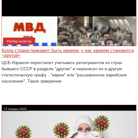
Разбор полетов
Когда страна прикажет быть евреем, у нас евреем становится
«другой»
ЦСБ Израиля перестанет учитывать репатриантов из стран
бывшего СССР в разделе "другие" и перенесет их в другую
статистическую графу - "евреи" или "расширенное еврейское
население". Такое заверение
15 январь 2022