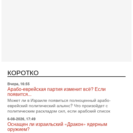
Сегодня, 16:56
Еврейский кандидат в арабской партии — зачем?
Израильская политика может получить неожиданный
поворот: еврейский кандидат — на реальном месте в
КОРОТКО
списке одной из арабских партий. Причем речь идет
Вчера, 16:55
Арабо-еврейская партия изменит всё? Если
появится...
Может ли в Израиле появиться полноценный арабо-
еврейский политический альянс? Что произойдет с
политическим раскладом сил, если арабский список
6-08-2026, 17:49
Оснащен ли израильский «Дракон» ядерным
оружием?