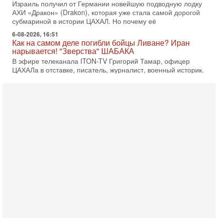
Израиль получил от Германии новейшую подводную лодку
АХИ «Дракон» (Drakon), которая уже стала самой дорогой
субмариной в истории ЦАХАЛ. Но почему её
6-08-2026, 16:51
Как на самом деле погибли бойцы Ливане? Иран
нарывается! "Зверства" ШАБАКА
В эфире телеканала ITON-TV Григорий Тамар, офицер
ЦАХАЛа в отставке, писатель, журналист, военный историк.
Ведет программу Александр Гур-Арье.
6-08-2026, 08:20
«Дракон» усилил ВМС Израиля - НОВОСТИ
06/08/2026
Германия передала Израилю новейшую подводную лодку
АХИ «Дракон», которую называют самой мощной
субмариной на Ближнем Востоке. Передача прошла на
5-08-2026, 18:16
Сколько ещё Нетаниягу продержится у власти?
«Нетаниягу вечен?» — почему предстоящие выборы в
Израиле могут стать самыми интригующими? Биньямин
Нетаниягу снова уверенно заявляет, что победа на
5-08-2026, 08:51
Трамп пригрозил Ирану ударом - НОВОСТИ
05/08/2026