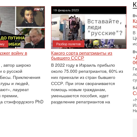
л
д
19 февраль 2023
Вч
К
н
В
Ц
и
ому
Разбор полетов
Вч
зжег войну в
Какого сорта репатрианты из
«
бывшего СССР
0
, автор широко
В 2022 году в Израиль прибыло
Г
и о русской
около 75.000 репатриантов, 60% из
л
«Бесы. Приключения
них приехали из стран бывшего
с
атуры и людей,
СССР. При этом сворачивается
5-
тают», лауреат
помощь новым гражданам,
С
 премии,
уменьшаются пособия, идет
«
а стэнфордского PhD
разделение репатриантов на
И
Н
5-
Т
0
П