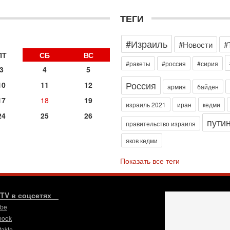
д
р
ТЕГИ
г
30
»
#Израиль
И
#Новости
#
о
ПТ
СБ
ВС
С
#ракеты
#россия
#сирия
3
4
5
н
п
Россия
10
11
12
армия
байден
т
17
18
19
30
израиль 2021
иран
кедми
П
24
25
26
пути
з
правительство израиля
В
яков кедми
р
30
Показать все теги
Т
3
П
в
.TV в соцсетях
И
ube
29
book
Т
takte