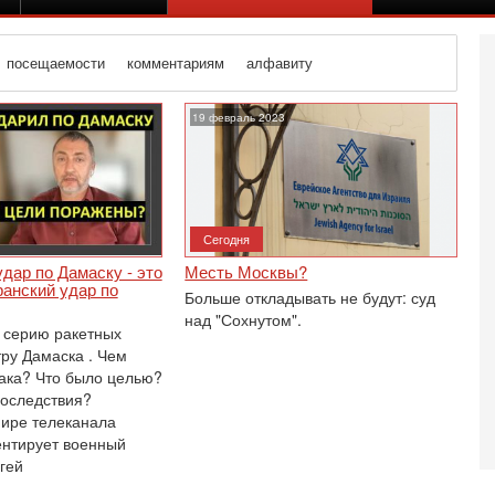
посещаемости
комментариям
алфавиту
19 февраль 2023
Сегодня
дар по Дамаску - это
Месть Москвы?
иранский удар по
Больше откладывать не будут: суд
над "Сохнутом".
 серию ракетных
тру Дамаска . Чем
така? Что было целью?
последствия?
ире телеканала
Вч
О
нтирует военный
о
гей
И