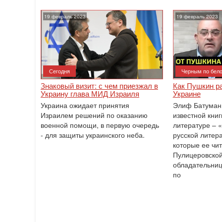
19 февраль 2023
19 февраль 2023
Сегодня
Черным по бел
Знаковый визит: с чем приезжал в
Как Пушкин ра
Украину глава МИД Израиля
Украине
Украина ожидает принятия
Элиф Батуман 
Израилем решений по оказанию
известной книг
военной помощи, в первую очередь
литературе – 
- для защиты украинского неба.
русской литер
которые ее чи
Пулицеровской
обладательниц
по