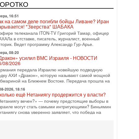
одку АХИ «Дракон» (Drakon), которая уже стала самой
КОРОТКО
орогой субмариной в истории ЦАХАЛ. Но почему её
ера, 16:51
ак на самом деле погибли бойцы Ливане? Иран
арывается! "Зверства" ШАБАКА
 эфире телеканала ITON-TV Григорий Тамар, офицер
АХАЛа в отставке, писатель, журналист, военный
сторик. Ведет программу Александр Гур-Арье.
ера, 08:20
Дракон» усилил ВМС Израиля - НОВОСТИ
6/08/2026
ермания передала Израилю новейшую подводную
одку АХИ «Дракон», которую называют самой мощной
убмариной на Ближнем Востоке. Передача прошла на
08-2026, 18:16
колько ещё Нетаниягу продержится у власти?
Нетаниягу вечен?» — почему предстоящие выборы в
зраиле могут стать самыми интригующими? Биньямин
етаниягу снова уверенно заявляет, что победа на
08-2026, 08:51
рамп пригрозил Ирану ударом - НОВОСТИ
5/08/2026
резидент США Дональд Трамп сегодня заявил, что