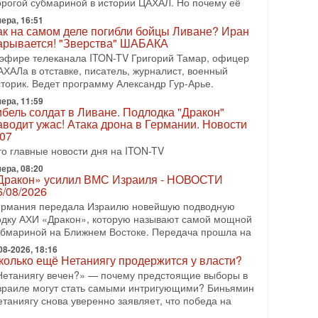
орогой субмариной в истории ЦАХАЛ. Но почему её
08-2026, 17:50
ера, 16:51
Русский голос» Израиля: кто заберет его на этот
ак на самом деле погибли бойцы Ливане? Иран
аз?
арывается! "Зверства" ШАБАКА
олоса русскоязычных репатриантов не раз кардинально
 эфире телеканала ITON-TV Григорий Тамар, офицер
еняли политический ландшафт Израиля. Достаточно
АХАЛа в отставке, писатель, журналист, военный
спомнить взлет партии «Исраэль ба-алия», когда
сторик. Ведет программу Александр Гур-Арье.
ера, 11:59
-07-2026, 17:00
ибель солдат в Ливане. Подлодка "Дракон"
айны закрытых дверей: о чём на самом деле
аводит ужас! Атака дрона в Германии. Новости
олчат Трамп и Нетаньяху?
.07
едавний визит премьер-министра Израиля Биньямина
то главные новости дня на ITON-TV
етаньяху в США и его встреча с Дональдом Трампом
ставили больше вопросов, чем ответов. Полная
ера, 08:20
Дракон» усилил ВМС Израиля - НОВОСТИ
-07-2026, 15:18
6/08/2026
ран готовит покушение на Нетаниягу! Трамп не
ермания передала Израилю новейшую подводную
очет эскалации, но КСИР готовит взрыв!
одку АХИ «Дракон», которую называют самой мощной
 эфире телеканала ITON-TV СЕРГЕЙ МИГДАЛЬ,
убмариной на Ближнем Востоке. Передача прошла на
ксперт по вопросам безопасности, офицер запаса
еждународного управления полиции Израиля, автор
08-2026, 18:16
колько ещё Нетаниягу продержится у власти?
-07-2026, 09:02
Нетаниягу вечен?» — почему предстоящие выборы в
итва за разоружение ХАМАСа - НОВОСТИ
зраиле могут стать самыми интригующими? Биньямин
1/07/2026
етаниягу снова уверенно заявляет, что победа на
егодня президент США Дональд Трамп заявил о