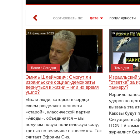
сортировать по:
дате
популярности
Iton TV
» Материалы за 19.02.2023
19 февраль 2023
19 февраль 2023
Блоги / Сегодня
Тема дня
Эмиль Шлеймович: Смогут ли
Израильский у
израильские социал-демократы
"ответка" за 
вернуться к жизни – или их время
танкеру?
ушло?
Израиль нанес
«Если люди, которые в сердце
ударов по цен
своем разделяют ценности
вызвана эта а
«старой», классической партии
Каковы будут 
«Аводы», объединятся – мы
Ситуацию в эф
получим новую политическую силу,
ITON.TV комме
третью по величине в кнессете». Так
журналист Сер
считает Эфраим Снэ,