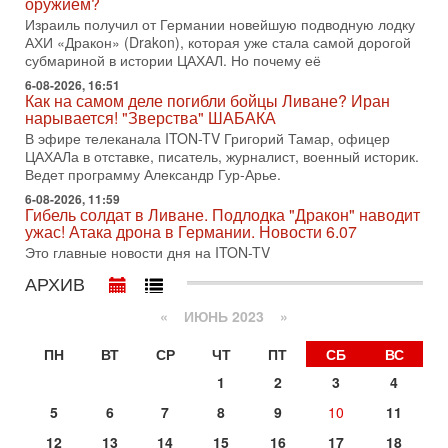
оружием?
меняли политический ландшафт Израиля. Достаточно
Израиль получил от Германии новейшую подводную лодку
вспомнить взлет партии «Исраэль ба-алия», когда
АХИ «Дракон» (Drakon), которая уже стала самой дорогой
31-07-2026, 17:00
субмариной в истории ЦАХАЛ. Но почему её
Тайны закрытых дверей: о чём на самом деле
молчат Трамп и Нетаньяху?
6-08-2026, 16:51
Как на самом деле погибли бойцы Ливане? Иран
Недавний визит премьер-министра Израиля Биньямина
нарывается! "Зверства" ШАБАКА
Нетаньяху в США и его встреча с Дональдом Трампом
В эфире телеканала ITON-TV Григорий Тамар, офицер
оставили больше вопросов, чем ответов. Полная
ЦАХАЛа в отставке, писатель, журналист, военный историк.
31-07-2026, 15:18
Ведет программу Александр Гур-Арье.
Иран готовит покушение на Нетаниягу! Трамп не
6-08-2026, 11:59
хочет эскалации, но КСИР готовит взрыв!
Гибель солдат в Ливане. Подлодка "Дракон" наводит
В эфире телеканала ITON-TV СЕРГЕЙ МИГДАЛЬ, эксперт
ужас! Атака дрона в Германии. Новости 6.07
по вопросам безопасности, офицер запаса
Это главные новости дня на ITON-TV
Международного управления полиции Израиля, автор
АРХИВ
31-07-2026, 09:02
Битва за разоружение ХАМАСа - НОВОСТИ
«
ИЮНЬ 2023
»
31/07/2026
Сегодня президент США Дональд Трамп заявил о
ПН
ВТ
СР
ЧТ
ПТ
СБ
ВС
достижении исторического соглашения о полном
разоружении ХАМАСа и других вооруженных группировок в
1
2
3
4
30-07-2026, 17:59
5
6
7
8
9
10
11
Иран доведет Трампа до крайних мер? Разбор и
оценка от военного обозревателя Давида Шарпа
12
13
14
15
16
17
18