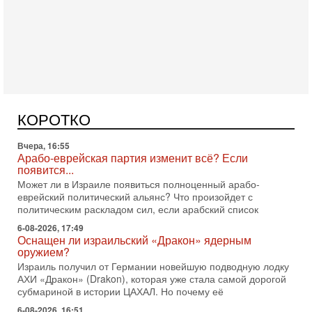
Сегодня, 16:56
Еврейский кандидат в арабской партии — зачем?
Израильская политика может получить неожиданный
поворот: еврейский кандидат — на реальном месте в
КОРОТКО
списке одной из арабских партий. Причем речь идет
Вчера, 16:55
Арабо-еврейская партия изменит всё? Если
появится...
Может ли в Израиле появиться полноценный арабо-
еврейский политический альянс? Что произойдет с
политическим раскладом сил, если арабский список
6-08-2026, 17:49
Оснащен ли израильский «Дракон» ядерным
оружием?
Израиль получил от Германии новейшую подводную лодку
АХИ «Дракон» (Drakon), которая уже стала самой дорогой
субмариной в истории ЦАХАЛ. Но почему её
6-08-2026, 16:51