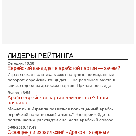
Александр
3-08-2026, 11:09
Выборы в Израиле в опасности?! ШАБАК формирует
спецотдел
В этом выпуске мы разбираем одну из самых тревожных
тем израильской политики. Известно, что израильская
Служба общей безопасности (ШАБАК) создала
3-08-2026, 08:32
Трамп и Иран: последний шанс - НОВОСТИ
ЛИДЕРЫ РЕЙТИНГА
03/08/2026
Президент США Дональд Трамп объявил о возобновлении
Сегодня, 16:56
переговоров с Ираном, но Тегеран пока не подтвердил
Еврейский кандидат в арабской партии — зачем?
готовность к диалогу. По словам американского
Израильская политика может получить неожиданный
поворот: еврейский кандидат — на реальном месте в
2-08-2026, 08:42
списке одной из арабских партий. Причем речь идет
Трамп отменил удар по Ирану - НОВОСТИ
02/08/2026
Вчера, 16:55
Арабо-еврейская партия изменит всё? Если
Президент США Дональд Трамп сегодня заявил об отмене
появится...
подготовленного удара по Ирану после обращений
Тегерана и других стран региона. По его словам,
Может ли в Израиле появиться полноценный арабо-
еврейский политический альянс? Что произойдет с
1-08-2026, 17:50
политическим раскладом сил, если арабский список
«Русский голос» Израиля: кто заберет его на этот
раз?
6-08-2026, 17:49
Оснащен ли израильский «Дракон» ядерным
Голоса русскоязычных репатриантов не раз кардинально