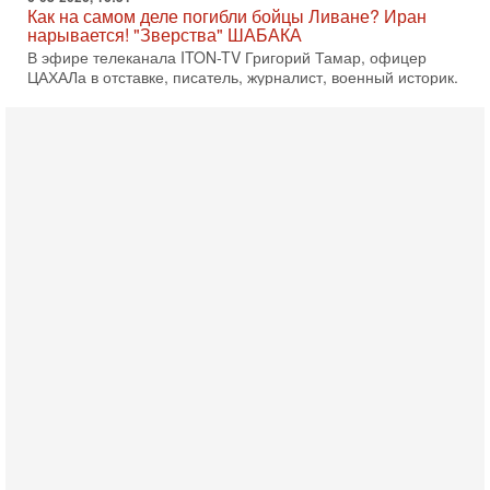
Как на самом деле погибли бойцы Ливане? Иран
нарывается! "Зверства" ШАБАКА
В эфире телеканала ITON-TV Григорий Тамар, офицер
ЦАХАЛа в отставке, писатель, журналист, военный историк.
Ведет программу Александр Гур-Арье.
6-08-2026, 08:20
«Дракон» усилил ВМС Израиля - НОВОСТИ
06/08/2026
Германия передала Израилю новейшую подводную лодку
АХИ «Дракон», которую называют самой мощной
субмариной на Ближнем Востоке. Передача прошла на
5-08-2026, 18:16
Сколько ещё Нетаниягу продержится у власти?
«Нетаниягу вечен?» — почему предстоящие выборы в
Израиле могут стать самыми интригующими? Биньямин
Нетаниягу снова уверенно заявляет, что победа на
5-08-2026, 08:51
Трамп пригрозил Ирану ударом - НОВОСТИ
05/08/2026
Президент США Дональд Трамп сегодня заявил, что
Ормузский пролив может быть открыт «очень скоро». По
его словам, если этого не произойдет, Иран ждет