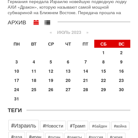
Германия передала Израилю новейшую подводную лодку
достижении исторического соглашения о полном
АХИ «Дракон», которую называют самой мощной
разоружении ХАМАСа и других вооруженных группировок в
субмариной на Ближнем Востоке. Передача прошла на
30-07-2026, 17:59
АРХИВ
Иран доведет Трампа до крайних мер? Разбор и
оценка от военного обозревателя Давида Шарпа
«
ИЮЛЬ 2023
»
Ситуация вокруг противостояния Ирана и США накаляется
с каждым днем. Почему Трамп в самый последний момент
ПН
ВТ
СР
ЧТ
ПТ
СБ
ВС
отменил решение о нанесении тяжелых ударов
1
2
30-07-2026, 16:54
Покупатель авиакомпании «Аркия» намерен
3
4
5
6
7
8
9
запретить полеты по субботам!
10
11
12
13
14
15
16
Вокруг возможной продажи авиакомпании «Аркия»
разгорается громкий конфликт.
17
18
19
20
21
22
23
30-07-2026, 08:16
24
25
26
27
28
29
30
Трамп готовит удар по Ирану - НОВОСТИ 30/07/2026
Президент США Дональд Трамп сегодня рассматривает
31
возможность масштабной военной операции против Ирана
после ракетной атаки на американскую базу в
ТЕГИ
Вчера, 16:55
Арабо-еврейская партия изменит всё? Если
#Израиль
#Новости
#Трамп
#байден
#война
появится...
Может ли в Израиле появиться полноценный арабо-
#газа
#иран
#путин
#ракеты
#россия
#сирия