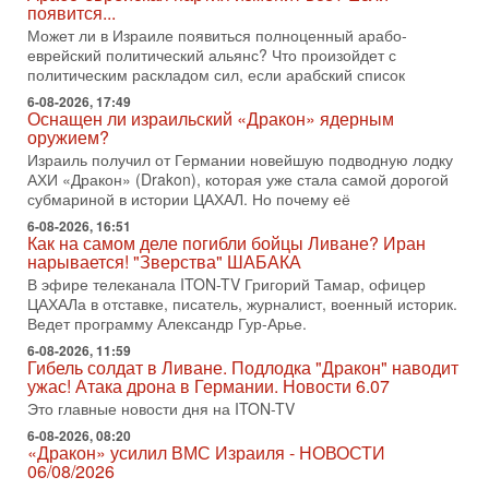
Тегерана и других стран региона. По его словам,
появится...
Может ли в Израиле появиться полноценный арабо-
1-08-2026, 17:50
еврейский политический альянс? Что произойдет с
«Русский голос» Израиля: кто заберет его на этот
политическим раскладом сил, если арабский список
раз?
Голоса русскоязычных репатриантов не раз кардинально
6-08-2026, 17:49
Оснащен ли израильский «Дракон» ядерным
меняли политический ландшафт Израиля. Достаточно
оружием?
вспомнить взлет партии «Исраэль ба-алия», когда
Израиль получил от Германии новейшую подводную лодку
31-07-2026, 17:00
АХИ «Дракон» (Drakon), которая уже стала самой дорогой
Тайны закрытых дверей: о чём на самом деле
субмариной в истории ЦАХАЛ. Но почему её
молчат Трамп и Нетаньяху?
6-08-2026, 16:51
Недавний визит премьер-министра Израиля Биньямина
Как на самом деле погибли бойцы Ливане? Иран
Нетаньяху в США и его встреча с Дональдом Трампом
нарывается! "Зверства" ШАБАКА
оставили больше вопросов, чем ответов. Полная
В эфире телеканала ITON-TV Григорий Тамар, офицер
31-07-2026, 15:18
ЦАХАЛа в отставке, писатель, журналист, военный историк.
Иран готовит покушение на Нетаниягу! Трамп не
Ведет программу Александр Гур-Арье.
хочет эскалации, но КСИР готовит взрыв!
6-08-2026, 11:59
В эфире телеканала ITON-TV СЕРГЕЙ МИГДАЛЬ, эксперт
Гибель солдат в Ливане. Подлодка "Дракон" наводит
по вопросам безопасности, офицер запаса
ужас! Атака дрона в Германии. Новости 6.07
Международного управления полиции Израиля, автор
Это главные новости дня на ITON-TV
31-07-2026, 09:02
6-08-2026, 08:20
Битва за разоружение ХАМАСа - НОВОСТИ
«Дракон» усилил ВМС Израиля - НОВОСТИ
31/07/2026
06/08/2026
Сегодня президент США Дональд Трамп заявил о