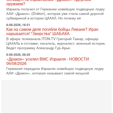
оружием?
Израиль получил от Германии новейшую подводную лодку
АХИ «Дракон» (Drakon), которая уже стала самой дорогой
субмариной в истории ЦАХАЛ. Но почему её
6-08-2026, 16:51
Как на самом деле погибли бойцы Ливане? Иран
нарывается! "Зверства" ШАБАКА
В эфире телеканала ITON-TV Григорий Тамар, офицер
ЦАХАЛа в отставке, писатель, журналист, военный историк.
Ведет программу Александр Гур-Арье.
6-08-2026, 08:20
«Дракон» усилил ВМС Израиля - НОВОСТИ
06/08/2026
Германия передала Израилю новейшую подводную лодку
АХИ «Дракон», которую называют самой мощной
субмариной на Ближнем Востоке. Передача прошла на
5-08-2026, 18:16
Сколько ещё Нетаниягу продержится у власти?
«Нетаниягу вечен?» — почему предстоящие выборы в
Израиле могут стать самыми интригующими? Биньямин
Нетаниягу снова уверенно заявляет, что победа на
5-08-2026, 08:51