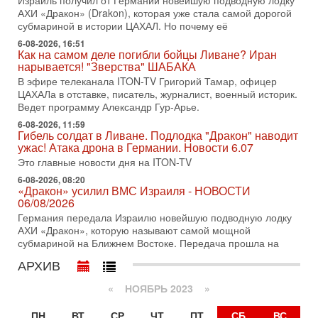
Израиль получил от Германии новейшую подводную лодку
31-07-2026, 17:00
АХИ «Дракон» (Drakon), которая уже стала самой дорогой
Тайны закрытых дверей: о чём на самом деле
субмариной в истории ЦАХАЛ. Но почему её
молчат Трамп и Нетаньяху?
6-08-2026, 16:51
Недавний визит премьер-министра Израиля Биньямина
Как на самом деле погибли бойцы Ливане? Иран
Нетаньяху в США и его встреча с Дональдом Трампом
нарывается! "Зверства" ШАБАКА
оставили больше вопросов, чем ответов. Полная
В эфире телеканала ITON-TV Григорий Тамар, офицер
31-07-2026, 15:18
ЦАХАЛа в отставке, писатель, журналист, военный историк.
Иран готовит покушение на Нетаниягу! Трамп не
Ведет программу Александр Гур-Арье.
хочет эскалации, но КСИР готовит взрыв!
6-08-2026, 11:59
В эфире телеканала ITON-TV СЕРГЕЙ МИГДАЛЬ, эксперт
Гибель солдат в Ливане. Подлодка "Дракон" наводит
по вопросам безопасности, офицер запаса
ужас! Атака дрона в Германии. Новости 6.07
Международного управления полиции Израиля, автор
Это главные новости дня на ITON-TV
31-07-2026, 09:02
6-08-2026, 08:20
Битва за разоружение ХАМАСа - НОВОСТИ
«Дракон» усилил ВМС Израиля - НОВОСТИ
31/07/2026
06/08/2026
Сегодня президент США Дональд Трамп заявил о
Германия передала Израилю новейшую подводную лодку
достижении исторического соглашения о полном
АХИ «Дракон», которую называют самой мощной
разоружении ХАМАСа и других вооруженных группировок в
субмариной на Ближнем Востоке. Передача прошла на
30-07-2026, 17:59
АРХИВ
Иран доведет Трампа до крайних мер? Разбор и
оценка от военного обозревателя Давида Шарпа
«
НОЯБРЬ 2023
»
Ситуация вокруг противостояния Ирана и США накаляется
с каждым днем. Почему Трамп в самый последний момент
ПН
ВТ
СР
ЧТ
ПТ
СБ
ВС