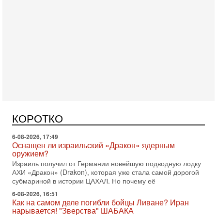
Вчера, 16:55
Арабо-еврейская партия изменит всё? Если
появится...
Может ли в Израиле появиться полноценный арабо-
еврейский политический альянс? Что произойдет с
КОРОТКО
политическим раскладом сил, если арабский список
6-08-2026, 17:49
Оснащен ли израильский «Дракон» ядерным
оружием?
Израиль получил от Германии новейшую подводную лодку
АХИ «Дракон» (Drakon), которая уже стала самой дорогой
субмариной в истории ЦАХАЛ. Но почему её
6-08-2026, 16:51
Как на самом деле погибли бойцы Ливане? Иран
нарывается! "Зверства" ШАБАКА