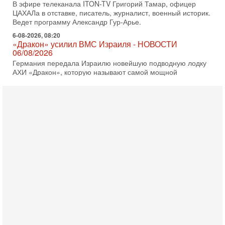
В эфире телеканала ITON-TV Григорий Тамар, офицер
ЦАХАЛа в отставке, писатель, журналист, военный историк.
Ведет программу Александр Гур-Арье.
6-08-2026, 08:20
«Дракон» усилил ВМС Израиля - НОВОСТИ
06/08/2026
Германия передала Израилю новейшую подводную лодку
АХИ «Дракон», которую называют самой мощной
субмариной на Ближнем Востоке. Передача прошла на
5-08-2026, 18:16
Сколько ещё Нетаниягу продержится у власти?
«Нетаниягу вечен?» — почему предстоящие выборы в
Израиле могут стать самыми интригующими? Биньямин
Нетаниягу снова уверенно заявляет, что победа на
5-08-2026, 08:51
Трамп пригрозил Ирану ударом - НОВОСТИ
05/08/2026
Президент США Дональд Трамп сегодня заявил, что
Ормузский пролив может быть открыт «очень скоро». По
его словам, если этого не произойдет, Иран ждет
4-08-2026, 20:08
Трамп выбирает подходящий момент для удара!
Украину никогда не примут в НАТО