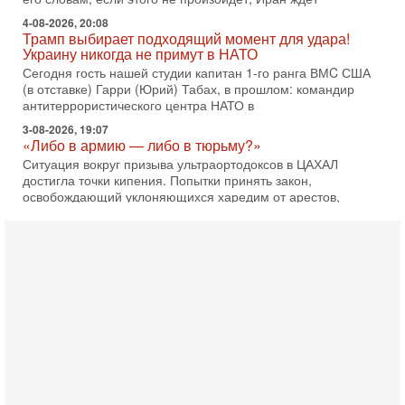
4-08-2026, 20:08
Трамп выбирает подходящий момент для удара!
Украину никогда не примут в НАТО
Сегодня гость нашей студии капитан 1-го ранга ВМC США
(в отставке) Гарри (Юрий) Табах, в прошлом: командир
антитеррористического центра НАТО в
3-08-2026, 19:07
«Либо в армию — либо в тюрьму?»
Ситуация вокруг призыва ультраортодоксов в ЦАХАЛ
достигла точки кипения. Попытки принять закон,
освобождающий уклоняющихся харедим от арестов,
3-08-2026, 17:18
Хватит отменять атаки! ЦАХАЛ - не игрушка!
Израиль готов ударить по Ирану!
В эфире телеканала ITON-TV Григорий Тамар, офицер
ЦАХАЛа в отставке, писатель, журналист, военный историк.
Ведет программу Александр Гур-Арье.
3-08-2026, 15:23
Иран задыхается. КСИР готовит удар! Россия теряет
последних союзников. Путин - псих!
В эфире ITON-TV доктор Эльдар Намазов , историк,
политолог, в прошлом – помощник Президента