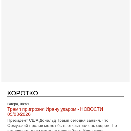
Вчера, 18:16
Сколько ещё Нетаниягу продержится у власти?
«Нетаниягу вечен?» — почему предстоящие выборы в
Израиле могут стать самыми интригующими? Биньямин
КОРОТКО
Нетаниягу снова уверенно заявляет, что победа на
Вчера, 08:51
Трамп пригрозил Ирану ударом - НОВОСТИ
05/08/2026
Президент США Дональд Трамп сегодня заявил, что
Ормузский пролив может быть открыт «очень скоро». По
его словам, если этого не произойдет, Иран ждет