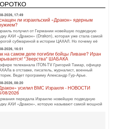
врейский политический альянс? Что произойдет с
КОРОТКО
олитическим раскладом сил, если арабский список
08-2026, 17:49
снащен ли израильский «Дракон» ядерным
ружием?
зраиль получил от Германии новейшую подводную
одку АХИ «Дракон» (Drakon), которая уже стала самой
орогой субмариной в истории ЦАХАЛ. Но почему её
08-2026, 16:51
ак на самом деле погибли бойцы Ливане? Иран
арывается! "Зверства" ШАБАКА
 эфире телеканала ITON-TV Григорий Тамар, офицер
АХАЛа в отставке, писатель, журналист, военный
сторик. Ведет программу Александр Гур-Арье.
08-2026, 08:20
Дракон» усилил ВМС Израиля - НОВОСТИ
6/08/2026
ермания передала Израилю новейшую подводную
одку АХИ «Дракон», которую называют самой мощной
убмариной на Ближнем Востоке. Передача прошла на
08-2026, 18:16
колько ещё Нетаниягу продержится у власти?
Нетаниягу вечен?» — почему предстоящие выборы в