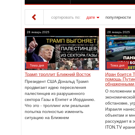
сортировать по:
дате
популярности
Iton TV
» Материалы за 28.01.2025
28 январь 2025
28 январь 2025
Тема дня
Тема дня
Трамп троллит Ближний Восток
Иран боится Т
помощь Путин
Президент США Дональд Трамп
обнаженными
продвигает идею переселения
О положении в
палестинцев из разрушенного
экономической
сектора Газы в Египет и Иорданию.
обстановке, уг
Что это - троллинг или реальная
Израиля нанес
попытка полностью изменить
объектам и мн
ситуацию на Ближнем
рассуждает в 
ITON.TV ирани