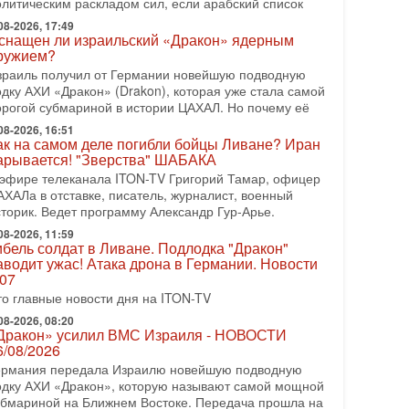
олитическим раскладом сил, если арабский список
08-2026, 08:42
рамп отменил удар по Ирану - НОВОСТИ
08-2026, 17:49
2/08/2026
снащен ли израильский «Дракон» ядерным
ружием?
резидент США Дональд Трамп сегодня заявил об
тмене подготовленного удара по Ирану после
зраиль получил от Германии новейшую подводную
бращений Тегерана и других стран региона. По его
одку АХИ «Дракон» (Drakon), которая уже стала самой
ловам,
орогой субмариной в истории ЦАХАЛ. Но почему её
08-2026, 16:51
08-2026, 17:50
ак на самом деле погибли бойцы Ливане? Иран
Русский голос» Израиля: кто заберет его на этот
арывается! "Зверства" ШАБАКА
аз?
 эфире телеканала ITON-TV Григорий Тамар, офицер
олоса русскоязычных репатриантов не раз кардинально
АХАЛа в отставке, писатель, журналист, военный
еняли политический ландшафт Израиля. Достаточно
сторик. Ведет программу Александр Гур-Арье.
спомнить взлет партии «Исраэль ба-алия», когда
08-2026, 11:59
-07-2026, 17:00
ибель солдат в Ливане. Подлодка "Дракон"
айны закрытых дверей: о чём на самом деле
аводит ужас! Атака дрона в Германии. Новости
олчат Трамп и Нетаньяху?
.07
едавний визит премьер-министра Израиля Биньямина
то главные новости дня на ITON-TV
етаньяху в США и его встреча с Дональдом Трампом
ставили больше вопросов, чем ответов. Полная
08-2026, 08:20
Дракон» усилил ВМС Израиля - НОВОСТИ
-07-2026, 15:18
6/08/2026
ран готовит покушение на Нетаниягу! Трамп не
ермания передала Израилю новейшую подводную
очет эскалации, но КСИР готовит взрыв!
одку АХИ «Дракон», которую называют самой мощной
 эфире телеканала ITON-TV СЕРГЕЙ МИГДАЛЬ,
убмариной на Ближнем Востоке. Передача прошла на