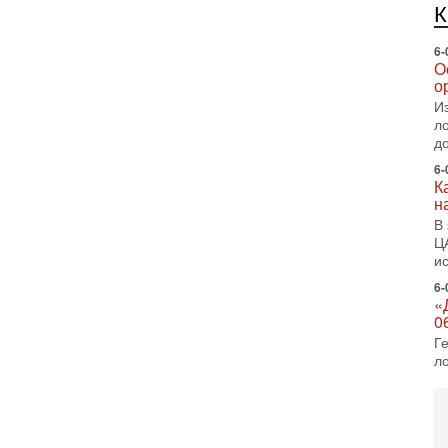
е
п
6-
О
о
И
л
д
6-
К
н
В
Ц
и
6-
«
0
Г
л
с
5-
С
«