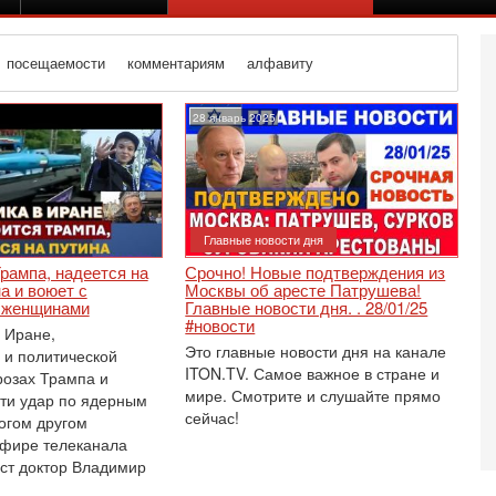
посещаемости
комментариям
алфавиту
28 январь 2025
Главные новости дня
рампа, надеется на
Срочно! Новые подтверждения из
а и воюет с
Москвы об аресте Патрушева!
 женщинами
Главные новости дня. . 28/01/25
#новости
 Иране,
Это главные новости дня на канале
 и политической
ITON.TV. Самое важное в стране и
розах Трампа и
мире. Смотрите и слушайте прямо
ти удар по ядерным
сейчас!
огом другом
Вч
А
эфире телеканала
п
ст доктор Владимир
М