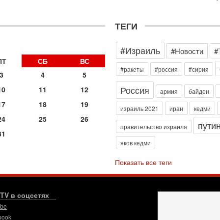
э
М
ТЕГИ
31
Б
3
#Израиль
#Новости
#
С
д
ПТ
СБ
ВС
р
#ракеты
#россия
#сирия
3
4
5
г
Россия
10
11
12
30
армия
байден
И
17
18
19
о
израиль 2021
иран
кедми
С
24
25
26
пути
н
правительство израиля
31
п
яков кедми
т
30
Показать все теги
П
з
В
р
.TV в соцсетях
ube
30
Т
book