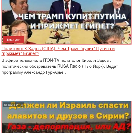
Тема дня
Политолог К.Задов (США): Чем Трамп "купит" Путина и
"прижмет" Египет?
В эфире телеканала ITON-TV политолог Кирилл Задов ,
политический обозреватель RUSA Radio (Нью Йорк). Ведет
программу Александр Гур-Арье .
13 март 2025