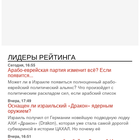
Служба общей безопасности (ШАБАК) создала
3-08-2026, 08:32
Трамп и Иран: последний шанс - НОВОСТИ
03/08/2026
Президент США Дональд Трамп объявил о возобновлении
переговоров с Ираном, но Тегеран пока не подтвердил
готовность к диалогу. По словам американского
2-08-2026, 08:42
Трамп отменил удар по Ирану - НОВОСТИ
ЛИДЕРЫ РЕЙТИНГА
02/08/2026
Президент США Дональд Трамп сегодня заявил об отмене
Сегодня, 16:55
подготовленного удара по Ирану после обращений
Арабо-еврейская партия изменит всё? Если
Тегерана и других стран региона. По его словам,
появится...
Может ли в Израиле появиться полноценный арабо-
1-08-2026, 17:50
еврейский политический альянс? Что произойдет с
«Русский голос» Израиля: кто заберет его на этот
политическим раскладом сил, если арабский список
раз?
Голоса русскоязычных репатриантов не раз кардинально
Вчера, 17:49
Оснащен ли израильский «Дракон» ядерным
меняли политический ландшафт Израиля. Достаточно
оружием?
вспомнить взлет партии «Исраэль ба-алия», когда
Израиль получил от Германии новейшую подводную лодку
31-07-2026, 17:00
АХИ «Дракон» (Drakon), которая уже стала самой дорогой
Тайны закрытых дверей: о чём на самом деле
субмариной в истории ЦАХАЛ. Но почему её
молчат Трамп и Нетаньяху?
Вчера, 16:51
Недавний визит премьер-министра Израиля Биньямина