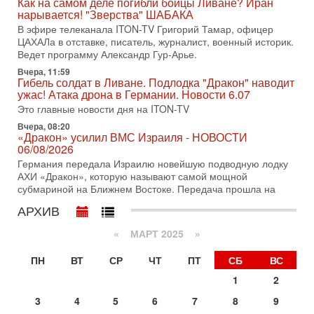
Как на самом деле погибли бойцы Ливане? Иран
Нетаньяху в США и его встреча с Дональдом Трампом
нарывается! "Зверства" ШАБАКА
оставили больше вопросов, чем ответов. Полная
В эфире телеканала ITON-TV Григорий Тамар, офицер
31-07-2026, 15:18
ЦАХАЛа в отставке, писатель, журналист, военный историк.
Иран готовит покушение на Нетаниягу! Трамп не
Ведет программу Александр Гур-Арье.
хочет эскалации, но КСИР готовит взрыв!
Вчера, 11:59
В эфире телеканала ITON-TV СЕРГЕЙ МИГДАЛЬ, эксперт
Гибель солдат в Ливане. Подлодка "Дракон" наводит
по вопросам безопасности, офицер запаса
ужас! Атака дрона в Германии. Новости 6.07
Международного управления полиции Израиля, автор
Это главные новости дня на ITON-TV
31-07-2026, 09:02
Вчера, 08:20
Битва за разоружение ХАМАСа - НОВОСТИ
«Дракон» усилил ВМС Израиля - НОВОСТИ
31/07/2026
06/08/2026
Сегодня президент США Дональд Трамп заявил о
Германия передала Израилю новейшую подводную лодку
достижении исторического соглашения о полном
АХИ «Дракон», которую называют самой мощной
разоружении ХАМАСа и других вооруженных группировок в
субмариной на Ближнем Востоке. Передача прошла на
30-07-2026, 17:59
АРХИВ
Иран доведет Трампа до крайних мер? Разбор и
оценка от военного обозревателя Давида Шарпа
«
МАРТ 2025
»
Ситуация вокруг противостояния Ирана и США накаляется
с каждым днем. Почему Трамп в самый последний момент
ПН
ВТ
СР
ЧТ
ПТ
СБ
ВС
отменил решение о нанесении тяжелых ударов
1
2
30-07-2026, 16:54
Покупатель авиакомпании «Аркия» намерен
3
4
5
6
7
8
9
запретить полеты по субботам!