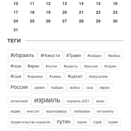
10
11
12
13
14
15
16
Вокруг возможной продажи авиакомпании «Аркия»
разгорается громкий конфликт.
17
18
19
20
21
22
23
30-07-2026, 08:16
24
25
26
27
28
29
30
Трамп готовит удар по Ирану - НОВОСТИ 30/07/2026
Президент США Дональд Трамп сегодня рассматривает
31
возможность масштабной военной операции против Ирана
после ракетной атаки на американскую базу в
ТЕГИ
Сегодня, 16:55
Арабо-еврейская партия изменит всё? Если
#Израиль
#Новости
#Трамп
#байден
#война
появится...
Может ли в Израиле появиться полноценный арабо-
#газа
#иран
#путин
#ракеты
#россия
#сирия
еврейский политический альянс? Что произойдет с
политическим раскладом сил, если арабский список
#сша
#цахал
#украина
#хамас
Иерусалим
Вчера, 17:49
Россия
Оснащен ли израильский «Дракон» ядерным
армия
байден
война
газа
евреи
оружием?
израиль
Израиль получил от Германии новейшую подводную лодку
зеленский
израиль 2021
иран
АХИ «Дракон» (Drakon), которая уже стала самой дорогой
субмариной в истории ЦАХАЛ. Но почему её
кедми
кнессет
коронавирус
либерман
нетаниягу
Вчера, 16:51
путин
Как на самом деле погибли бойцы Ливане? Иран
сша
правительство израиля
сирия
трамп
нарывается! "Зверства" ШАБАКА