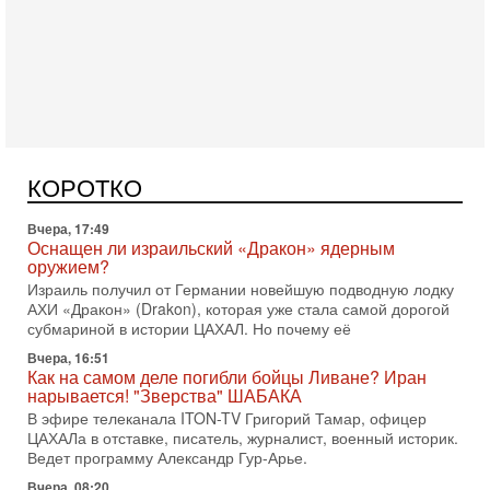
Сегодня, 16:55
Арабо-еврейская партия изменит всё? Если
появится...
Может ли в Израиле появиться полноценный арабо-
еврейский политический альянс? Что произойдет с
КОРОТКО
политическим раскладом сил, если арабский список
Вчера, 17:49
Оснащен ли израильский «Дракон» ядерным
оружием?
Израиль получил от Германии новейшую подводную лодку
АХИ «Дракон» (Drakon), которая уже стала самой дорогой
субмариной в истории ЦАХАЛ. Но почему её
Вчера, 16:51
Как на самом деле погибли бойцы Ливане? Иран
нарывается! "Зверства" ШАБАКА
В эфире телеканала ITON-TV Григорий Тамар, офицер
ЦАХАЛа в отставке, писатель, журналист, военный историк.
Ведет программу Александр Гур-Арье.
Вчера, 08:20