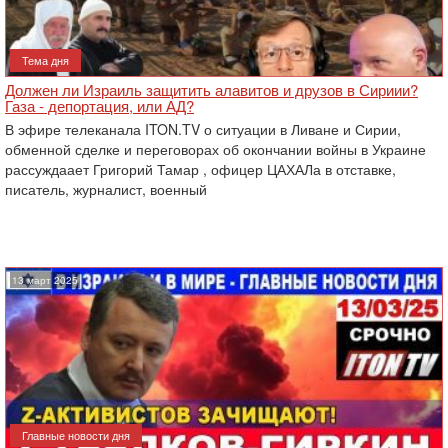
Тема дня
Должен ли Израиль защитить алавитов и друзов в Сириии?
Газа - депортация, или АД?
В эфире телеканала ITON.TV о ситуации в Ливане и Сирии,
обменной сделке и переговорах об окончании войны в Украине
рассуждаает Григорий Тамар , офицер ЦАХАЛа в отставке,
писатель, журналист, военный
13 март 2025
Главные новости дня