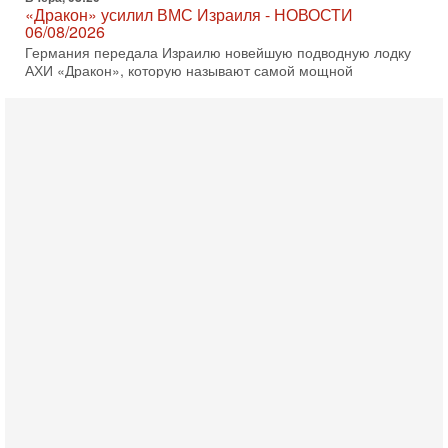
«Дракон» усилил ВМС Израиля - НОВОСТИ
06/08/2026
Германия передала Израилю новейшую подводную лодку
АХИ «Дракон», которую называют самой мощной
субмариной на Ближнем Востоке. Передача прошла на
5-08-2026, 18:16
Сколько ещё Нетаниягу продержится у власти?
«Нетаниягу вечен?» — почему предстоящие выборы в
Израиле могут стать самыми интригующими? Биньямин
Нетаниягу снова уверенно заявляет, что победа на
5-08-2026, 08:51
Трамп пригрозил Ирану ударом - НОВОСТИ
05/08/2026
Президент США Дональд Трамп сегодня заявил, что
Ормузский пролив может быть открыт «очень скоро». По
его словам, если этого не произойдет, Иран ждет
4-08-2026, 20:08
Трамп выбирает подходящий момент для удара!
Украину никогда не примут в НАТО
Сегодня гость нашей студии капитан 1-го ранга ВМC США
(в отставке) Гарри (Юрий) Табах, в прошлом: командир
антитеррористического центра НАТО в