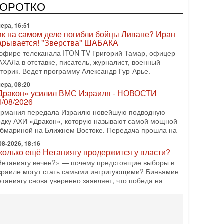
одку АХИ «Дракон» (Drakon), которая уже стала самой
КОРОТКО
орогой субмариной в истории ЦАХАЛ. Но почему её
ера, 16:51
ак на самом деле погибли бойцы Ливане? Иран
арывается! "Зверства" ШАБАКА
 эфире телеканала ITON-TV Григорий Тамар, офицер
АХАЛа в отставке, писатель, журналист, военный
сторик. Ведет программу Александр Гур-Арье.
ера, 08:20
Дракон» усилил ВМС Израиля - НОВОСТИ
6/08/2026
ермания передала Израилю новейшую подводную
одку АХИ «Дракон», которую называют самой мощной
убмариной на Ближнем Востоке. Передача прошла на
08-2026, 18:16
колько ещё Нетаниягу продержится у власти?
Нетаниягу вечен?» — почему предстоящие выборы в
зраиле могут стать самыми интригующими? Биньямин
етаниягу снова уверенно заявляет, что победа на
08-2026, 08:51
рамп пригрозил Ирану ударом - НОВОСТИ
5/08/2026
резидент США Дональд Трамп сегодня заявил, что