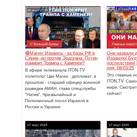
08 март 2025
08 март 2025
С Большой Буквы
Главные новост
🔴Маген: Израиль - за базы РФ в
Они назвали д
Сирии, но против Эрдогана. Путин
Израилю! Буд
помирит Трампа с Хаменеи?
последствия!
дня. 08/03/25
В эфире телеканала ITON-TV
Это главные н
политолог Цви Маген , дипломат, в
ITON.TV. Само
прошлом - старший офицер военной
мире. Смотрит
разведки АМАН, глава спецслужбы
сейчас!
"Натив", ‎Чрезвычайный и
Полномочный посол Израиля в
России и Украине
07 март 2025
07 март 2025