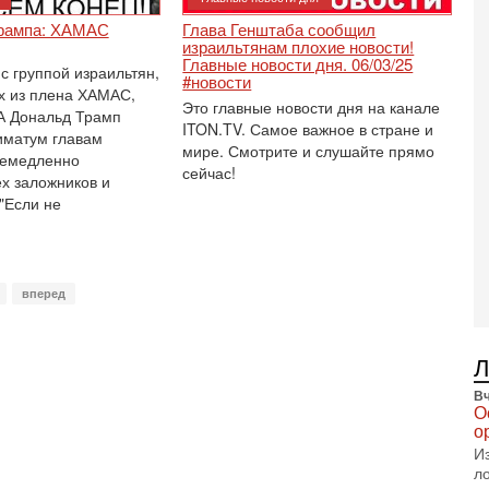
В
п
Трампа: ХАМАС
Глава Генштаба сообщил
А
израильтянам плохие новости!
А
Главные новости дня. 06/03/25
с группой израильтян,
#новости
3-
х из плена ХАМАС,
Это главные новости дня на канале
В
А Дональд Трамп
ф
ITON.TV. Самое важное в стране и
иматум главам
мире. Смотрите и слушайте прямо
В
немедленно
те
сейчас!
ех заложников и
С
 "Если не
3-
Т
0
П
вперед
в
не
а
2-
Т
Вч
0
О
П
о
о
И
о
л
с