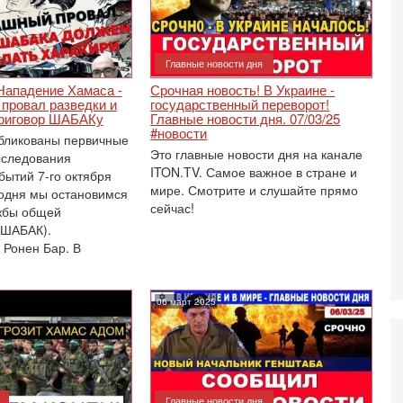
О
ег
4-
Главные новости дня
Т
У
Нападение Хамаса -
Срочная новость! В Украине -
С
провал разведки и
государственный переворот!
риговор ШАБАКу
Главные новости дня. 07/03/25
С
#новости
к
бликованы первичные
Это главные новости дня на канале
сследования
3-
ITON.TV. Самое важное в стране и
«
бытий 7-го октября
мире. Смотрите и слушайте прямо
С
годня мы остановимся
сейчас!
до
жбы общей
о
(ШАБАК).
 Ронен Бар. В
3-
Х
И
В
06 март 2025
Ц
и
3-
И
т
Главные новости дня