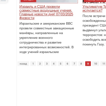
Израиль и США провели
Ультиматум 
совместные воздушные учения.
испугается?
Главные новости дня! 07/03/2025
После встречи 
#новости
освобожденны
Израильские и американские ВВС
президент СШ
провели совместные авиационные
выдвинул ульт
манёвры, направленные на
террористов: 
укрепление военного
освободить вс
сотрудничества и развитие
покинуть Газу.
интегрированных возможностей. В
ходе учений израильские
назад
1
2
3
4
5
6
7
8
9
10
11