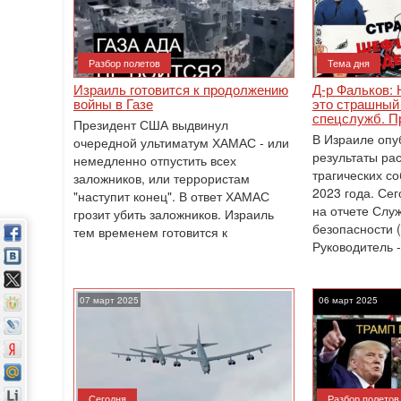
Разбор полетов
Тема дня
Израиль готовится к продолжению
Д-р Фальков: 
войны в Газе
это страшный 
спецслужб. П
Президент США выдвинул
В Израиле опу
очередной ультиматум ХАМАС - или
результаты ра
немедленно отпустить всех
трагических со
заложников, или террористам
2023 года. Се
"наступит конец". В ответ ХАМАС
на отчете Слу
грозит убить заложников. Израиль
безопасности 
тем временем готовится к
Руководитель -
07 март 2025
06 март 2025
Сегодня
Разбор полетов