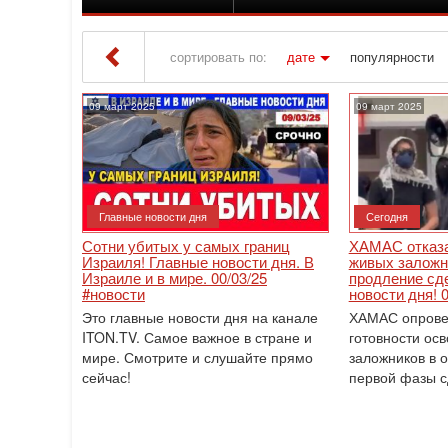
сортировать по:
дате
популярности
Iton TV
» Материалы за Март 2025 года » Стр
09 март 2025
09 март 2025
Главные новости дня
Сегодня
Сотни убитых у самых границ
ХАМАС отказа
Израиля! Главные новости дня. В
живых заложн
Израиле и в мире. 00/03/25
продление сд
#новости
новости дня! 
Это главные новости дня на канале
ХАМАС опрове
ITON.TV. Самое важное в стране и
готовности ос
мире. Смотрите и слушайте прямо
заложников в 
сейчас!
первой фазы с