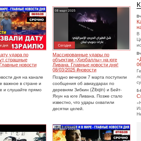
л
д
08 март 2025
Вч
К
н
В
Ц
и
и дня
Сегодня
Вч
ату удара по
Массированные удары по
«
ут страшные
объектам «Хизбаллы» на юге
0
 Главные новости
Ливана. Главные новости дня!
08/03/2025 #новости
Г
л
овости дня на канале
Поздно вечером 7 марта поступили
с
е важное в стране и
сообщения об авиаударах по
е и слушайте прямо
деревням Зибкин (Zibqin) и Бейт-
5-
С
Яхун на юге Ливана. Позже стало
известно, что удары охватили
«
И
десятки целей.
Н
5-
Т
07 март 2025
0
П