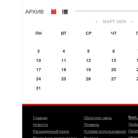
АРХИВ
«
МАРТ 2025
»
ПН
ВТ
СР
ЧТ
3
4
5
6
10
11
12
13
17
18
19
20
24
25
26
27
31
Iton
Главная
Обратная связь
Yout
Новости
Правила
Face
Расширенный поиск
Условия использования
VKon
Последние комментарии
Реклама