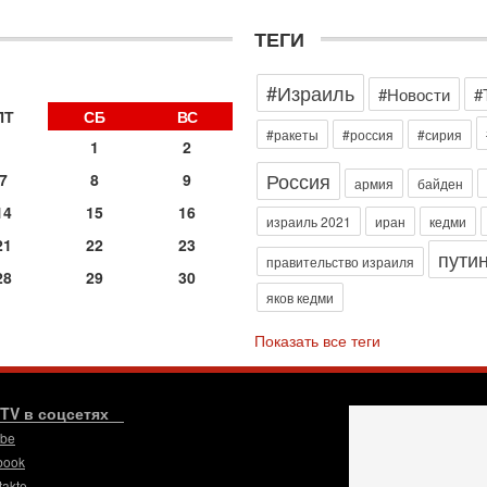
д
р
ТЕГИ
г
30
#Израиль
И
#Новости
#
о
ПТ
СБ
ВС
С
#ракеты
#россия
#сирия
1
2
н
п
Россия
7
8
9
армия
байден
т
14
15
16
30
израиль 2021
иран
кедми
П
21
22
23
пути
з
правительство израиля
28
29
30
В
яков кедми
р
30
Показать все теги
Т
3
П
в
.TV в соцсетях
И
ube
29
book
Т
takte