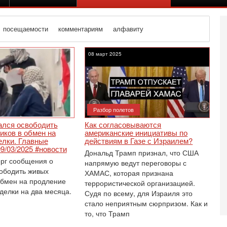
посещаемости
комментариям
алфавиту
аница 9
08 март 2025
Разбор полетов
лся освободить
Как согласовываются
иков в обмен на
американские инициативы по
елки. Главные
действиям в Газе с Израилем?
09/03/2025 #новости
Дональд Трамп признал, что США
рг сообщения о
напрямую ведут переговоры с
вободить живых
ХАМАС, которая признана
обмен на продление
террористической организацией.
делки на два месяца.
Судя по всему, для Израиля это
Вч
О
стало неприятным сюрпризом. Как и
о
то, что Трамп
И