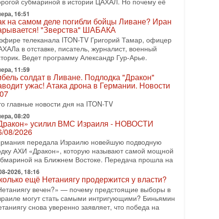
орогой субмариной в истории ЦАХАЛ. Но почему её
08-2026, 17:50
ера, 16:51
Русский голос» Израиля: кто заберет его на этот
ак на самом деле погибли бойцы Ливане? Иран
аз?
арывается! "Зверства" ШАБАКА
олоса русскоязычных репатриантов не раз кардинально
 эфире телеканала ITON-TV Григорий Тамар, офицер
еняли политический ландшафт Израиля. Достаточно
АХАЛа в отставке, писатель, журналист, военный
спомнить взлет партии «Исраэль ба-алия», когда
сторик. Ведет программу Александр Гур-Арье.
ера, 11:59
-07-2026, 17:00
ибель солдат в Ливане. Подлодка "Дракон"
айны закрытых дверей: о чём на самом деле
аводит ужас! Атака дрона в Германии. Новости
олчат Трамп и Нетаньяху?
.07
едавний визит премьер-министра Израиля Биньямина
то главные новости дня на ITON-TV
етаньяху в США и его встреча с Дональдом Трампом
ставили больше вопросов, чем ответов. Полная
ера, 08:20
Дракон» усилил ВМС Израиля - НОВОСТИ
-07-2026, 15:18
6/08/2026
ран готовит покушение на Нетаниягу! Трамп не
ермания передала Израилю новейшую подводную
очет эскалации, но КСИР готовит взрыв!
одку АХИ «Дракон», которую называют самой мощной
 эфире телеканала ITON-TV СЕРГЕЙ МИГДАЛЬ,
убмариной на Ближнем Востоке. Передача прошла на
ксперт по вопросам безопасности, офицер запаса
еждународного управления полиции Израиля, автор
08-2026, 18:16
колько ещё Нетаниягу продержится у власти?
-07-2026, 09:02
Нетаниягу вечен?» — почему предстоящие выборы в
итва за разоружение ХАМАСа - НОВОСТИ
зраиле могут стать самыми интригующими? Биньямин
1/07/2026
етаниягу снова уверенно заявляет, что победа на
егодня президент США Дональд Трамп заявил о